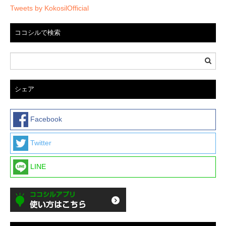
Tweets by KokosilOfficial
ココシルで検索
シェア
Facebook
Twitter
LINE