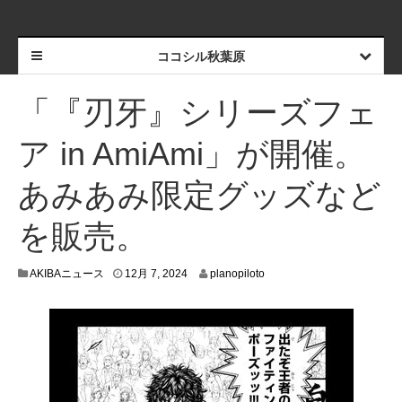
ココシル秋葉原
「『刃牙』シリーズフェ
ア in AmiAmi」が開催。
あみあみ限定グッズなど
を販売。
1
AKIBAニュース
12月 7, 2024
planopiloto
2
月
6
,
2
0
2
4