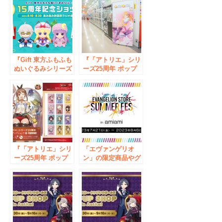
『Gift 東方ふもふも
『「アトリエ」シリ
ぬいぐるみシリーズ
ーズ25周年 ポップ
15周年記念ショップ
アップショップ in
in amiami』が「あ
amiami』が、「あ
みあみ秋葉原ラジオ
みあみ」秋葉原ラジ
会館店」にて開催！
オ会館店・オンライ
ンショップにて開催
決定。
『「アトリエ」シリ
「エヴァンゲリオ
ーズ25周年 ポップ
ン」の限定商品やグ
アップショップ in
ッズを販売。『EVA
amiami』が、「あ
STORE SUMMER
みあみ」秋葉原ラジ
FES in amiami』
オ会館店でも開催
が、7月21日(金)から
中!!
開催！