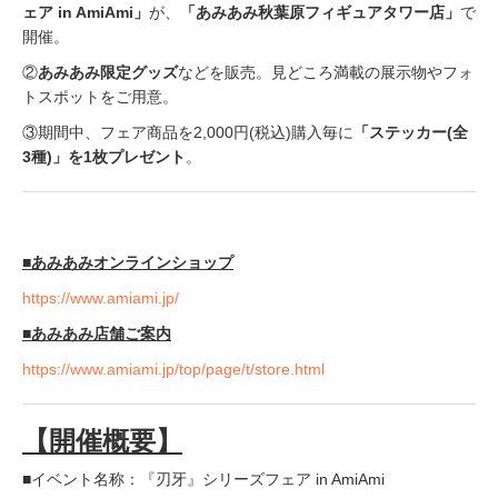
ェア in AmiAmi」
が、
「あみあみ秋葉原フィギュアタワー店」
で
開催。
②
あみあみ限定グッズ
などを販売。見どころ満載の展示物やフォ
トスポットをご用意。
③期間中、フェア商品を2,000円(税込)購入毎に
「ステッカー(全
3種)」を1枚プレゼント
。
■あみあみオンラインショップ
https://www.amiami.jp/
■あみあみ店舗ご案内
https://www.amiami.jp/top/page/t/store.html
【開催概要】
■イベント名称：『刃牙』シリーズフェア in AmiAmi