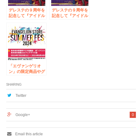
デレステの９周年を
デレステの９周年を
記念して『アイドル
記念して『アイドル
マスター シンデレ
マスター シンデレ
ラガールズ POPUP
ラガールズ POPUP
SHOP in AmiAmi』
SHOP in AmiAmi』
が開催。
が開催。
「エヴァンゲリオ
ン」の限定商品やグ
ッズを販売。『EVA
STORE SUMMER
SHARING
FES2024 in
amiami』が、7月20
Twitter
日(土)から開催！
Google+
0
Email this article