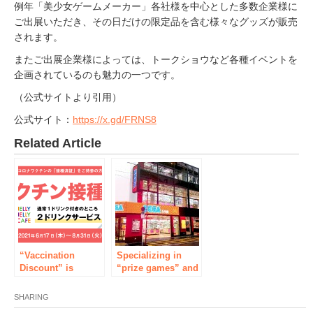
例年「美少女ゲームメーカー」各社様を中心とした多数企業様に
ご出展いただき、その日だけの限定品を含む様々なグッズが販売
されます。
またご出展企業様によっては、トークショウなど各種イベントを
企画されているのも魅力の一つです。
（公式サイトより引用）
公式サイト：
https://x.gd/FRNS8
Related Article
“Vaccination
Specializing in
Discount” is
“prize games” and
implemented at
“retro games”
JELLY JELLY
Open a new store
SHARING
CAFE. Have fun
in Akihabara with