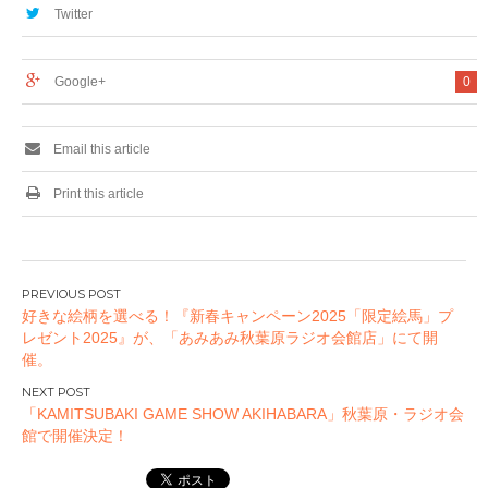
playing board
event spaces and
Twitter
games with peace
“Sega no Taiyaki”
of mind with
stores as well!
vaccination
News of “SEGA
Google+
0
Akihabara 5th
Building” new
opening
Email this article
Print this article
投
好きな絵柄を選べる！『新春キャンペーン2025「限定絵馬」プ
稿
レゼント2025』が、「あみあみ秋葉原ラジオ会館店」にて開
ナ
催。
ビ
ゲ
「KAMITSUBAKI GAME SHOW AKIHABARA」秋葉原・ラジオ会
ー
館で開催決定！
シ