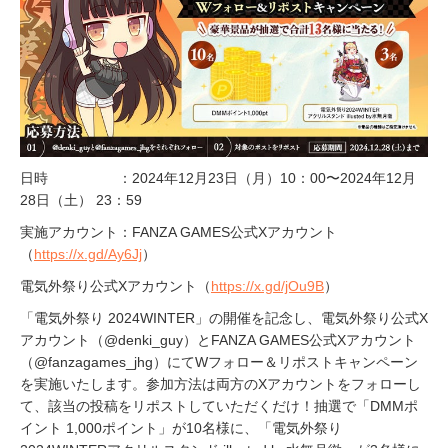
日時 ：2024年12月23日（月）10：00〜2024年12月
28日（土） 23：59
実施アカウント：FANZA GAMES公式Xアカウント
（
https://x.gd/Ay6Jj
）
電気外祭り公式Xアカウント（
https://x.gd/jOu9B
）
「電気外祭り 2024WINTER」の開催を記念し、電気外祭り公式X
アカウント（@denki_guy）とFANZA GAMES公式Xアカウント
（@fanzagames_jhg）にてWフォロー＆リポストキャンペーン
を実施いたします。参加方法は両方のXアカウントをフォローし
て、該当の投稿をリポストしていただくだけ！抽選で「DMMポ
イント 1,000ポイント」が10名様に、「電気外祭り