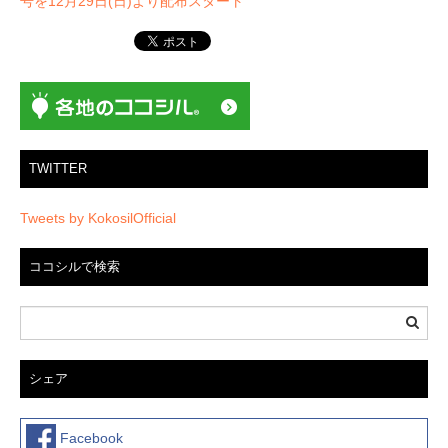
ー
号を12月29日(日)より配布スタート
シ
ョ
ン
TWITTER
Tweets by KokosilOfficial
ココシルで検索
シェア
Facebook