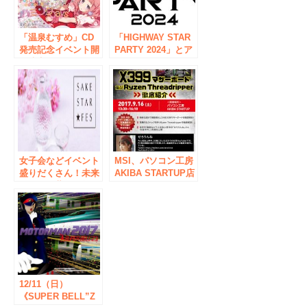
「温泉むすめ」CD
「HIGHWAY STAR
発売記念イベント開
PARTY 2024」とア
催決定！
ニメイトのコラボキ
ャンペーンが開催決
定！
女子会などイベント
MSI、パソコン工房
盛りだくさん！未来
AKIBA STARTUP店
のスター蔵元を集め
においてX399マザ
た日本酒イベント
ーボードとRyzen
「SAKE STAR
Threadripper徹底紹
FES」を、ベルサー
介イベントを開催
ル秋葉原にて開催い
たします！
12/11（日）
《SUPER BELL”Z