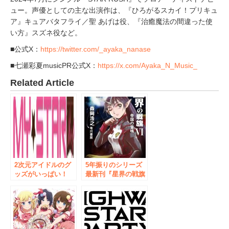
ュー。声優としての主な出演作は、『ひろがるスカイ！プリキュ
ア』キュアバタフライ／聖 あげは役、『治癒魔法の間違った使
い方』スズネ役など。
■公式X：
https://twitter.com/_ayaka_nanase
■七瀬彩夏musicPR公式X：
https://x.com/Ayaka_N_Music_
Related Article
2次元アイドルのグ
5年振りのシリーズ
ッズがいっぱい！
最新刊『星界の戦旗
「MY★STAR
Ⅵ 帝国の雷鳴』発
Shop」4月29日～5
売を記念して
月14日の期間限定で
9/21（金）、著者・
秋葉原にオープン!!
森岡浩之先生サイン
会を開催！