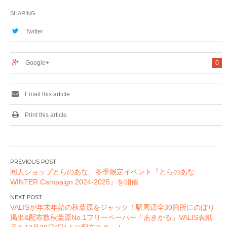
ニューアルバム
「MOTOR MAN
SHARING
2017」発売記念スペ
シャルライブ&トー
Twitter
クイベント》開催決
定！
Google+
0
Email this article
Print this article
投
同人ショップとらのあな、冬季限定イベント『とらのあな
稿
WINTER Campaign 2024-2025』を開催
ナ
ビ
VALISが年末年始の秋葉原をジャック！駅周辺全30箇所にのぼり
ゲ
掲出&配布数秋葉原No.1フリーペーパー「あきかる」VALIS表紙