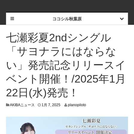
ココシル秋葉原
七瀬彩夏2ndシングル
「サヨナラにはならな
い」発売記念リリースイ
ベント開催！/2025年1月
22日(水)発売！
1
AKIBAニュース
1月 7, 2025
planopiloto
月
4
,
2
0