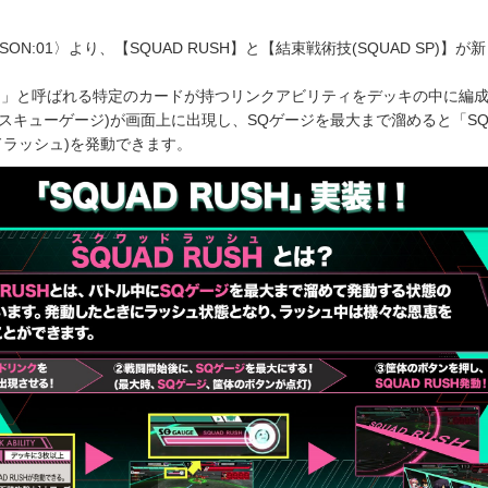
EASON:01〉より、【SQUAD RUSH】と【結束戦術技(SQUAD SP)】が
ク」と呼ばれる特定のカードが持つリンクアビリティをデッキの中に編
エスキューゲージ)が画面上に出現し、SQゲージを最大まで溜めると「SQ
ッドラッシュ)を発動できます。