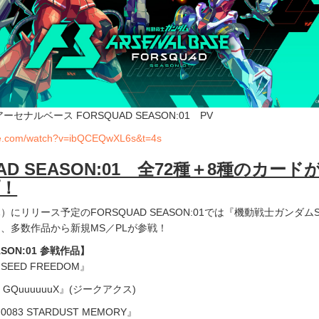
セナルベース FORSQUAD SEASON:01 PV
be.com/watch?v=ibQCEQwXL6s&t=4s
UAD SEASON:01 全72種＋8種のカード
！
木）にリリース予定のFORSQUAD SEASON:01では『機動戦士ガンダムS
め、多数作品から新規MS／PLが参戦！
ASON:01 参戦作品】
EED FREEDOM』
 GQuuuuuuX』(ジークアクス)
83 STARDUST MEMORY』