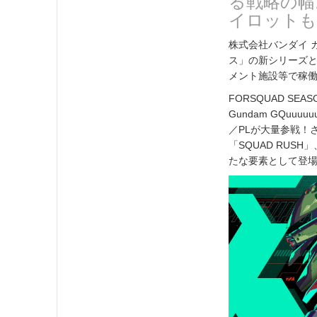
る戦略の幅
イロットも
株式会社バンダイ 
ス」の新シリーズとなる
メント施設等で稼
FORSQUAD SE
Gundam GQuuu
／PLが大量参戦！
「SQUAD RUS
たな要素として登