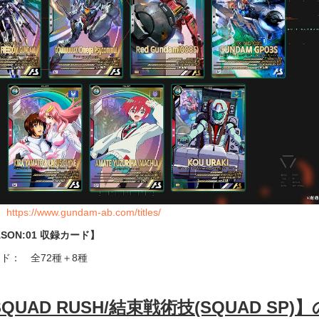
：
https://www.gundam-ab.com/titles/
ASON:01 収録カード】
ド： 全72種＋8種
QUAD RUSH/結束戦術技(SQUAD SP)