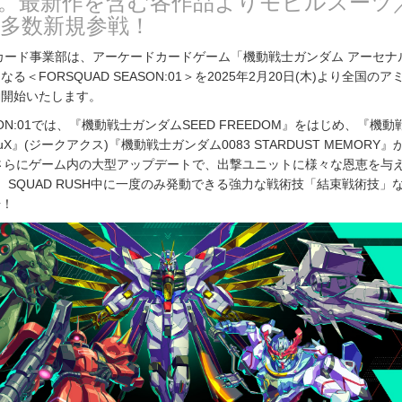
。最新作を含む各作品よりモビルスーツ
多数新規参戦！
カード事業部は、アーケードカードゲーム「機動戦士ガンダム アーセナ
＜FORSQUAD SEASON:01＞を2025年2月20日(木)より全国の
働開始いたします。
ASON:01では、『機動戦士ガンダムSEED FREEDOM』をはじめ、『機動
uuuX』(ジークアクス)『機動戦士ガンダム0083 STARDUST MEMORY』
さらにゲーム内の大型アップデートで、出撃ユニットに様々な恩恵を与
H」、SQUAD RUSH中に一度のみ発動できる強力な戦術技「結束戦術技」
場！