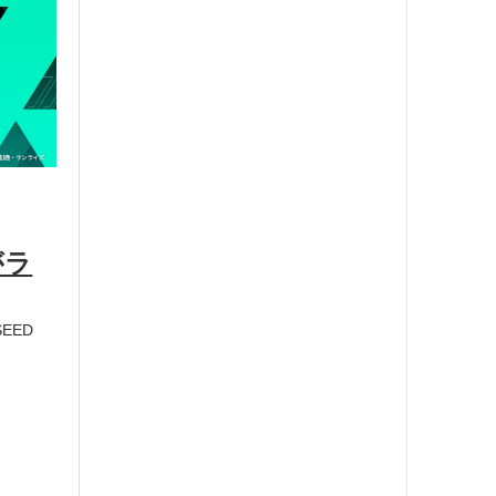
がラ
EED