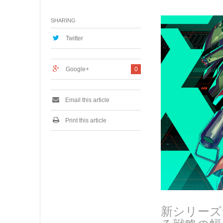
月
7
SHARING
,
2
0
Twitter
2
5
Google+
0
Email this article
Print this article
新シリーズ