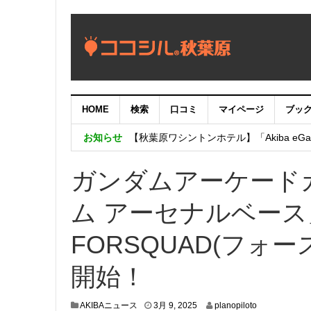
HOME
検索
口コミ
マイページ
ブッ
【重要：9月5日（火）22時】ココシル
お知らせ
【秋葉原ワシントンホテル】「Akiba eGam
「いま、困っている店舗の皆様を応援さ
ガンダムアーケード
ム アーセナルベース」
FORSQUAD(フォー
開始！
4
AKIBAニュース
3月 9, 2025
planopiloto