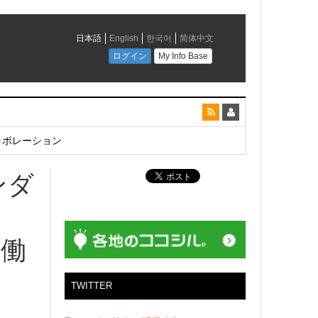
とコラボレーション
ンダ
＜
稼働
TWITTER