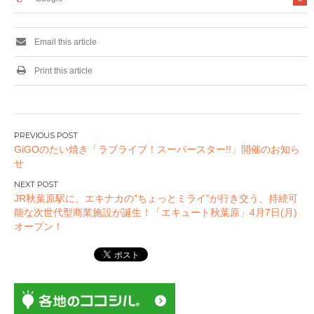
Email this article
Print this article
投
GiGOのたい焼き「ラブライブ！スーパースター!!」開催のお知ら
稿
せ
ナ
ビ
JR秋葉原駅に、エキナカの”ちょっとミライ”が行き交う、持続可
ゲ
能な次世代型商業施設が誕生！「エキュート秋葉原」4月7日(月)
ー
オープン！
シ
ョ
ン