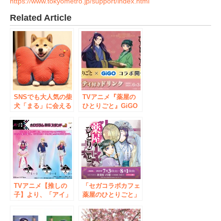
https://www.tokyometro.jp/support/index.html
Related Article
SNSでも大人気の柴
TVアニメ『薬屋の
犬「まる」に会える
ひとりごと』GiGO
イベントも開催！
キャンペーン開催の
柴犬まる×書泉 フェ
お知らせ
ア 開催決定！
TVアニメ【推しの
「セガコラボカフェ
子】より、「アイ」
薬屋のひとりごと」
「アクア」「ルビ
開催のお知らせ
ー」の大きめのアク