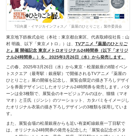
?日向夏・イマジカインフォス／「薬屋のひとりごと」製作委員会
東京地下鉄株式会社（本社：東京都台東区、代表取締役社長：山
村 明義、以下「東京メトロ」）は、
TVアニメ『薬屋のひとりご
と』展 開催記念 東京メトロオリジナル24時間券（以下「オリジ
ナル24時間券」）を、2025年3月26日（水）から発売します。
この春、2025年3月26日（水）から東京・松屋銀座の8階イベン
トスクエア（最寄駅：銀座駅）で開催されるTVアニメ『薬屋の
ひとりごと』展の開催を記念し、展覧会限定の描き下ろしデザイ
ンを券面デザインにしたオリジナル24時間券を発売します。パタ
ーンは全3種類で、展覧会のキービジュアルのほか、猫猫（マオ
マオ）と壬氏（ジンシ）のツーショット、カタバミをイメージし
たオリジナル衣装の描き下ろしデザインの3種類を採用していま
す。
また、展覧会場の松屋銀座からも近い有楽町線銀座一丁目駅で
は、オリジナル24時間券の発売を記念した「展覧会記念ポスタ