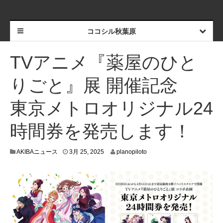
ココシル秋葉原
TVアニメ『薬屋のひと
りごと』展 開催記念
東京メトロオリジナル24
時間券を発売します！
4
AKIBAニュース
3月 25, 2025
planopiloto
月
7
,
2
0
2
5