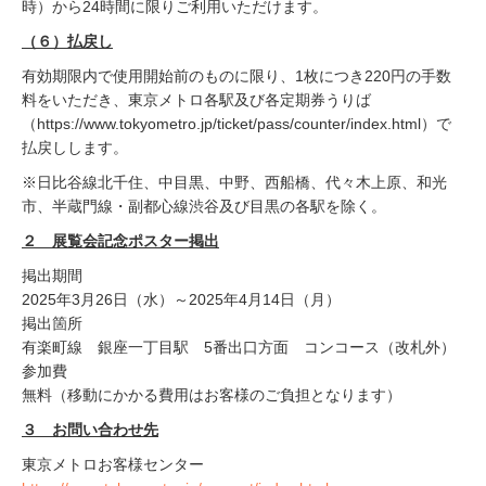
時）から24時間に限りご利用いただけます。
（６）払戻し
有効期限内で使用開始前のものに限り、1枚につき220円の手数
料をいただき、東京メトロ各駅及び各定期券うりば
（https://www.tokyometro.jp/ticket/pass/counter/index.html）で
払戻しします。
※日比谷線北千住、中目黒、中野、西船橋、代々木上原、和光
市、半蔵門線・副都心線渋谷及び目黒の各駅を除く。
２ 展覧会記念ポスター掲出
掲出期間
2025年3月26日（水）～2025年4月14日（月）
掲出箇所
有楽町線 銀座一丁目駅 5番出口方面 コンコース（改札外）
参加費
無料（移動にかかる費用はお客様のご負担となります）
３ お問い合わせ先
東京メトロお客様センター