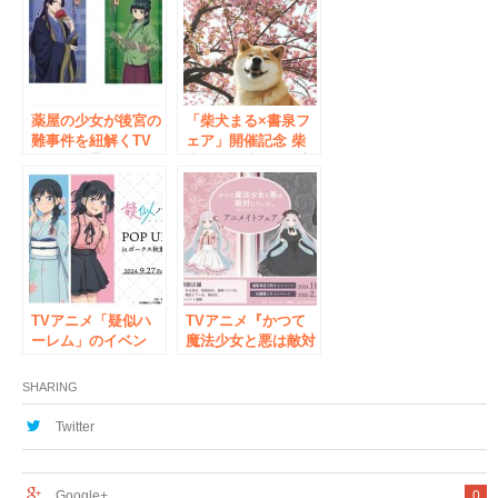
リルスタンドが「あ
みあみ」から登場。
薬屋の少女が後宮の
「柴犬まる×書泉フ
難事件を紐解くTV
ェア」開催記念 柴
アニメ『薬屋のひと
犬まる＆小野慎二郎
りごと』、アニメイ
さんトークイベント
トでは12月2日から
フェアを開催！ 秀
麗な猫猫と壬氏の描
き下ろしイラストは
要チェック
TVアニメ「疑似ハ
TVアニメ『かつて
ーレム」のイベン
魔法少女と悪は敵対
ト、TVアニメ「疑
していた。』のイベ
似ハーレム」POP
ント、「TVアニメ
SHARING
UP SHOP in ボーク
『かつて魔法少女と
ス秋葉原ホビー天国
悪は敵対してい
Twitter
2の開催が決定！
た。』アニメイトフ
ェア」の開催が決
定！
Google+
0