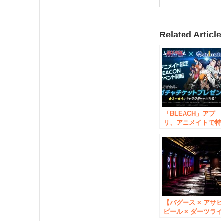
Related Articl
「BLEACH」アプ
リ、アニメイトで
典がゲットできる
LINE Beaconイベ
ト開催！
【バグース × アサ
ビール × ダーツラ
ブ】がダーツラバ