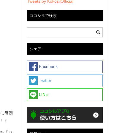
Tweets by KokosilOfficial
ココシルで検索
シェア
Facebook
Twitter
LINE
麺に毎朝
ョ』。
日を「パ