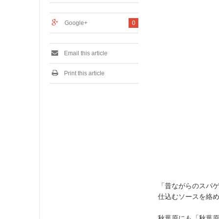
0
1
7
Google+
0
Email this article
Print this article
「昔ながらのスパ
仕込むソースを絡
秋葉原にも「秋葉原