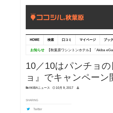
HOME
検索
口コミ
マイページ
ブッ
【重要：9月5日（火）22時】ココシル
お知らせ
【秋葉原ワシントンホテル】「Akiba eGam
「いま、困っている店舗の皆様を応援さ
10／10はパンチョ
ョ』でキャンペーン
1
AKIBAニュース
10月 9, 2017
0
月
SHARING
6
,
2
Twitter