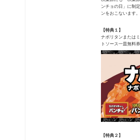
ンチョの日」に制
ンをおこないます
【特典１】
ナポリタンまたはミ
トソース一皿無料
【特典２】