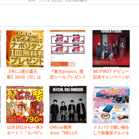
昨年「パンチョの日」の行列の様子
e
【年に1度の還元
『東方project』限
BE:FIRST デビュー
特
祭】10/10（日）は
定シールプレゼント
記念キャンペーンが
パンチョの日2021!
「ジーストア」でキ
タワー全店で
ン
『スパゲッティーの
ャンペーン開催！コ
11/2(火)から！メン
パンチョ』でご注文
ミックマーケット
バー直筆サイン入り
された方全員に、次
100回記念をお祝い
ポスターを7名に抽
回使える「1皿無料
しよう【タブリエ・
選プレゼント
券」をプレゼント!!
マーケティング株式
会社】
ヒ
12月19日から一斉ス
Official髭男
ドスパラで買い物を
イ
タート！「スパゲッ
dism『HELLO
して秋葉原グルメを
ー
ティーのパンチョ」
EP』リリース記念
楽しもう ドスパラ