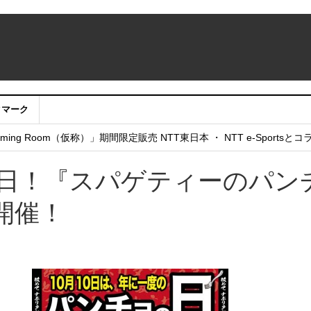
クマーク
：アカウントサービス移行のお知らせ
ing Room（仮称）」期間限定販売 NTT東日本 ・ NTT e-Sports
せていただきたい！」
の日！『スパゲティーのパン
開催！