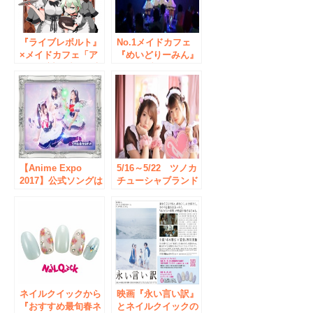
『ライブレボルト』
No.1メイドカフェ
×メイドカフェ「ア
『めいどりーみん』
キバ絶対領域」、声
がライブエンターテ
優さんの来店お給仕
インメントサービス
イベントや限定コラ
を強化！ ”萌えカワ
ボグッズ販売！
イイ ライブレスト
ラン”へと進化し、
コラボイベント企画
を拡充していきま
す！
【Anime Expo
5/16～5/22 ツノカ
2017】公式ソングは
チューシャブランド
メイドカフェ「めい
ririco:ramu(リリコ
どりーみん」楽曲に
ラム)×秋葉原のメイ
決定！アニメエキス
ドカフェ「＠ほぉ～
ポに2年連続お呼ば
むカフェ」のスペシ
れは快挙
ャルコラボが開催決
定！
ネイルクイックから
映画『永い言い訳』
『おすすめ最旬春ネ
とネイルクイックの