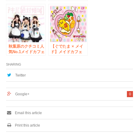
イル』。今年のトレ
コラボキャンペーン
ンドカラーを使用し
実施中
た小花柄ネイルな
ど、2016年3月の新
作ネイルデザイン5
種を提案！
秋葉原のクチコミ人
【ぐでたま × メイ
気No.1メイドカフェ
ド】メイドカフェ
「アキバ絶対領域」
『＠ほぉ〜むカフ
の2号店が7月20日に
ェ』がサンリオ人気
SHARING
NEWオープン！猫
キャラクター『ぐで
をテーマにした外国
たま』仕様に 1月
Twitter
人に人気のメイドカ
よりコラボカフェ開
フェ
催 1月14日
（土）〜2月28日
Google+
0
（火）秋葉原『＠ほ
ぉ〜むカフェ本店6
階』にて期間限定オ
ープン
Email this article
Print this article