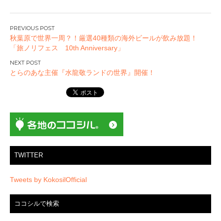
投
秋葉原で世界一周？！厳選40種類の海外ビールが飲み放題！
稿
「旅ノリフェス 10th Anniversary」
ナ
ビ
とらのあな主催『水龍敬ランドの世界』開催！
ゲ
ー
シ
ョ
ン
TWITTER
Tweets by KokosilOfficial
ココシルで検索