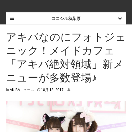
ココシル秋葉原
アキバなのにフォトジェ
ニック！メイドカフェ
「アキバ絶対領域」新メ
ニューが多数登場♪
1
AKIBAニュース
10月 13, 2017
0
月
1
2
,
2
0
1