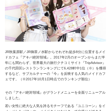
7
JR秋葉原駅／JR御茶ノ水駅からそれぞれ徒歩8分に位置するメイ
ドカフェ『アキバ絶対領域』。2017年2月のオープンからまだ半
年にも関わらず、世界最大の旅行クチコミサイト『TripAdvisor』
の千代田区レストランランキングにて6,428軒中1位（※）を獲得
するなど、サブカルチャーの『今』を反映する人気のメイドカフ
ェです。（※2017年10月1日時点でのランキング順位）
その『アキバ絶対領域』がグランドメニューを全面リニューアル
しました。
若い女性に絶大な人気を誇るモチーフである『ユニコーン』をイ