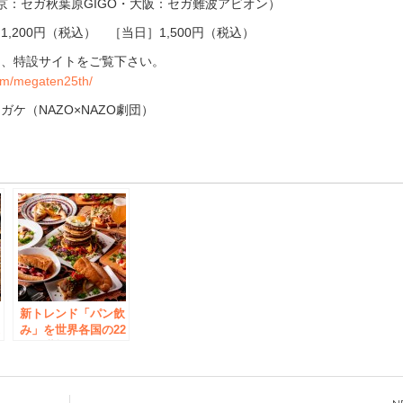
京：セガ秋葉原GIGO・大阪：セガ難波アビオン）
,200円（税込） ［当日］1,500円（税込）
は、特設サイトをご覧下さい。
om/megaten25th/
ケ（NAZO×NAZO劇団）
e
新トレンド「パン飲
迷
み」を世界各国の22
解
種で堪能！ タビシ
限
ョク「夜のパンまつ
頭
り」、 秋葉原で10
を
月末まで全品半額に