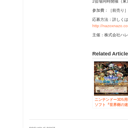
2会場同時開催（東
参加費：［前売り］1
応募方法：詳しく
http://nazoxnazo.c
主催：株式会社ハレガ
Related Articl
ニンテンドー3DS用
ソフト『世界樹の
宮Ⅴ』のリアル謎
きイベントが期間
定で開催！実際に
と身体を使って謎