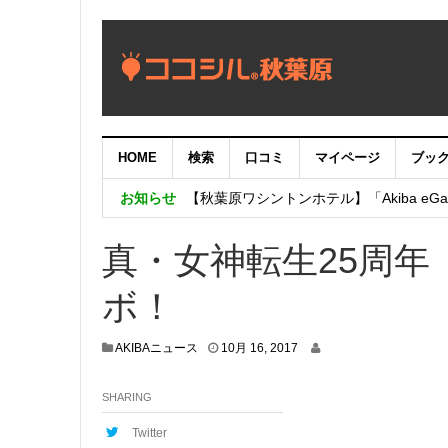
HOME
検索
口コミ
マイページ
ブッ
【重要：9月5日（火）22時】ココシル
お知らせ
【秋葉原ワシントンホテル】「Akiba eGam
「いま、困っている店舗の皆様を応援さ
真・女神転生25周年
ボ！
1
AKIBAニュース
10月 16, 2017
0
月
SHARING
1
3
,
Twitter