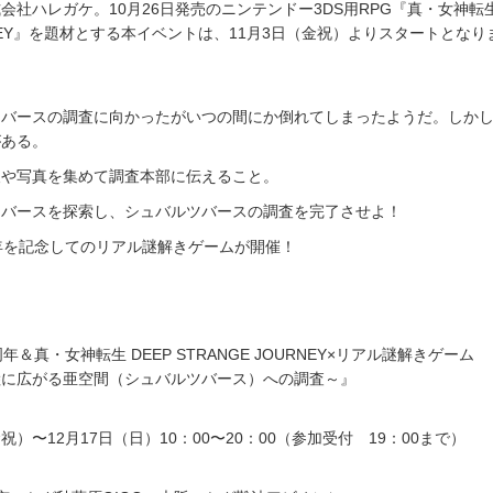
社ハレガケ。10月26日発売のニンテンドー3DS用RPG『真・女神転生 
URNEY』を題材とする本イベントは、11月3日（金祝）よりスタートとなり
ツバースの調査に向かったがいつの間にか倒れてしまったようだ。しか
がある。
報や写真を集めて調査本部に伝えること。
ツバースを探索し、シュバルツバースの調査を完了させよ！
年を記念してのリアル謎解きゲームが開催！
年＆真・女神転生 DEEP STRANGE JOURNEY×リアル謎解きゲーム
がる亜空間（シュバルツバース）への調査～』
金祝）〜12月17日（日）10：00〜20：00（参加受付 19：00まで）