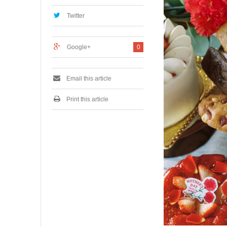
,
2
Twitter
0
2
5
Google+
0
Email this article
Print this article