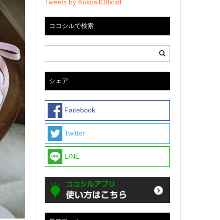
Tweets by KokosilOfficial
ココシルで検索
シェア
Facebook
Twitter
LINE