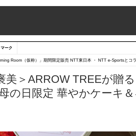
クマーク
：アカウントサービス移行のお知らせ
ing Room（仮称）」期間限定販売 NTT東日本 ・ NTT e-Sports
せていただきたい！」
美＞ARROW TREEが贈
母の日限定 華やかケーキ＆