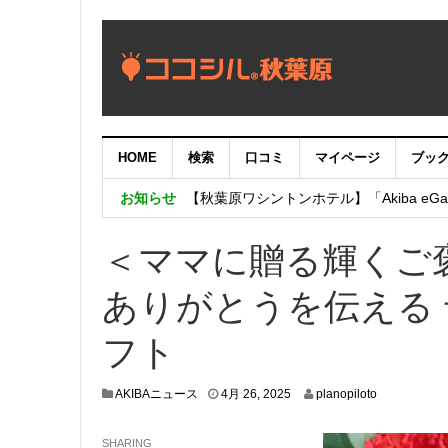
HOME
検索
口コミ
マイページ
ブッ
【重要：9月5日（火）22時】ココシル
お知らせ
【秋葉原ワシントンホテル】「Akiba eGam
「いま、困っている店舗の皆様を応援さ
＜ママに贈る輝くご褒
ありがとうを伝える 
フト
4
AKIBAニュース
4月 26, 2025
planopiloto
月
2
SHARING
4