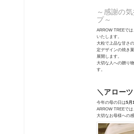
～感謝の気
プ～
ARROW TREE
いたします。
大粒で上品な甘さ
定デザインの焼き
展開します。
大切な人への贈り
す。
＼アローツ
今年の母の日は
5月
ARROW TRE
大切なお母様への