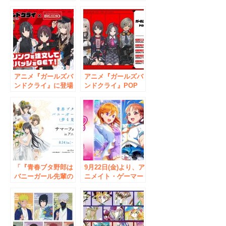
ト- 疾風伝』 ×
「『続・終物語』
GiGO キャンペー
Ani-Art フェア in ア
ン】の開催が決定！
ニメイト」の開催が
決定！
アニメ『ガールズバ
アニメ『ガールズバ
ンドクライ』に登場
ンドクライ』POP
するカラオケ「ビッ
UP SHOP全国5カ所
グエコー」で店舗ジ
で開催！9/6(金)～
ャック！5店舗でコ
19(木)アトレ秋葉原
ラボ企画を実施
から巡回開始！【株
式会社コスパ】
「『青春ブタ野郎は
9月22日(金)より、ア
バニーガール先輩の
ニメイト・ゲーマー
夢を見ない』サマー
ズにて「ラブライ
フェア 2021 in アニ
ブ！スクールアイド
メイト」の開催が決
ルフェスティバル2
定！
MIRACLE LIVE! ハ
ーフアニバーサリー