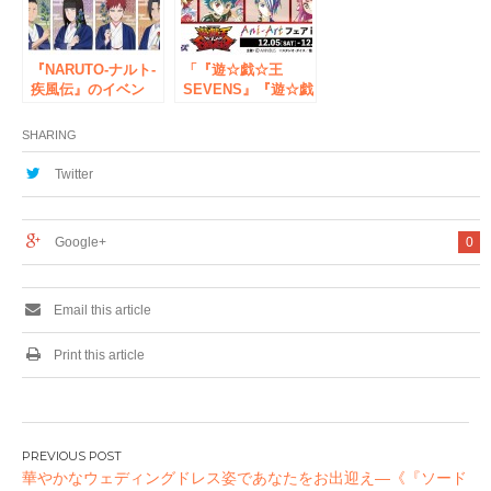
フェア」を開催いた
します！
『NARUTO-ナルト-
「『遊☆戯☆王
疾風伝』のイベン
SEVENS』『遊☆戯
ト、「『NARUTO-
☆王デュエルモンス
ナルト- 疾風伝』う
ターズ』Ani-Artフ
SHARING
ちはサスケ バース
ェア in アニメイ
デーフェア in アニ
ト」の開催が決定！
Twitter
メイト」の開催が決
定！
Google+
0
Email this article
Print this article
投
華やかなウェディングドレス姿であなたをお出迎え―《『ソード
稿