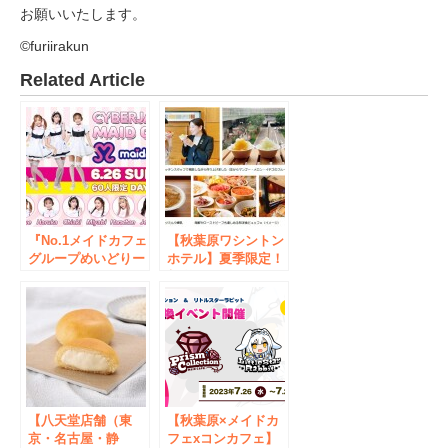
お願いいたします。
©furiirakun
Related Article
『No.1メイドカフェ
【秋葉原ワシントン
グループめいどりー
ホテル】夏季限定！
みん』ダンサー＆モ
朝食ビュッフェにか
デルグループ
き氷登場！自家製フ
「CYBERJAPAN
ルーツシロップで食
DANCERS」とコラ
べるモーニングかき
ボイベントを開催
氷
【八天堂店舗（東
【秋葉原×メイドカ
京・名古屋・静
フェxコンカフェ】