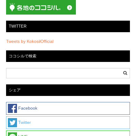
TWITTER
Tweets by KokosilOfficial
ココシルで検索
シェア
Facebook
Twitter