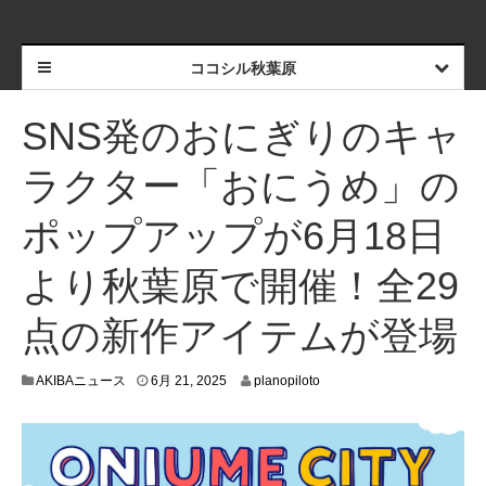
ココシル秋葉原
SNS発のおにぎりのキャ
ラクター「おにうめ」の
ポップアップが6月18日
より秋葉原で開催！全29
点の新作アイテムが登場
6
AKIBAニュース
6月 21, 2025
planopiloto
月
1
8
,
2