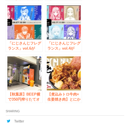
岡）】契約栽培の新
プリズムコレクショ
潟県魚沼産コシヒカ
ン×リトルスターラ
リを使用「お米のく
ビットがグループの
りーむパン米粉カス
垣根を超えた制服交
タード」2024年8月1
換コラボイベントを
日（木）発売
開催
「にじさんじフレグ
「にじさんじフレグ
ランス」vol.6が
ランス」vol.4が
2024年9月27日
2024年5月17日
(金)12時より販売決
(金)11時より販売決
定！
定！
【秋葉原】BEEP横
【煮込みトロ牛肉×
で350円搾りたてオ
生姜焼き肉】とにか
レンジジュース自販
くお肉を楽しめる
機IJOOZが稼働開
「生姜焼き肉めし」
SHARING
始！
新登場！
Twitter