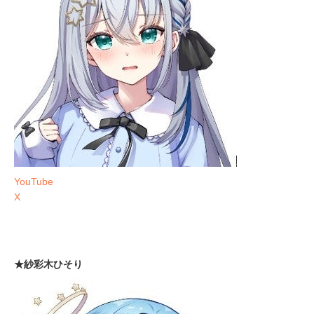
YouTube
X
★紗彩木ひそり