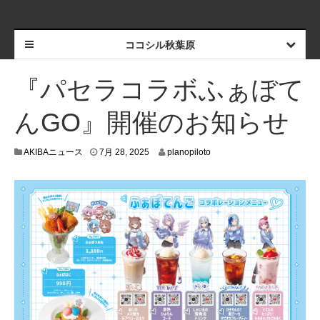
ココシル秋葉原
『パセラコラボふぁぼて
んGO』開催のお知らせ
7
AKIBAニュース
7月 28, 2025
planopiloto
月
2
5
,
2
0
2
5