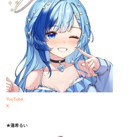
YouTube
X
★蓮希るい