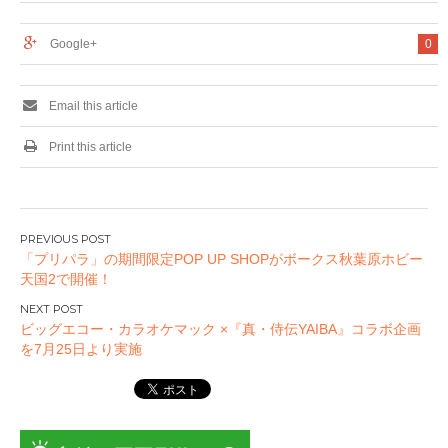
Google+
0
Email this article
Print this article
投
「プリパラ」の期間限定POP UP SHOPがボークス秋葉原ホビー
稿
天国2で開催！
ナ
ビ
ビッグエコー・カラオケマック ×『真・侍伝YAIBA』コラボ企画
ゲ
を7月25日より実施
ー
シ
ョ