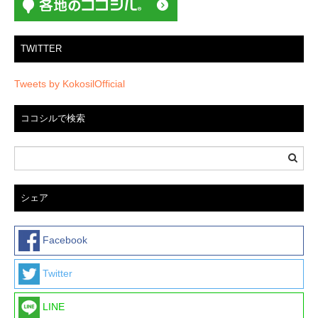
ン
TWITTER
Tweets by KokosilOfficial
ココシルで検索
シェア
Facebook
Twitter
LINE