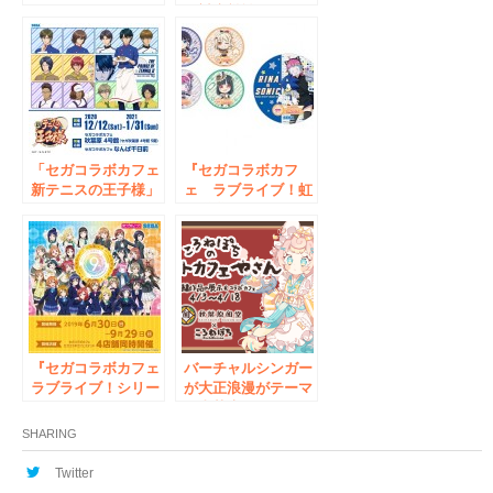
ライン アリシゼー
絶対魔獣戦線バビロ
ション War of
ニア-』開催のお知
Underworld』開催
らせ
のお知らせ
「セガコラボカフェ
『セガコラボカフ
新テニスの王子様」
ェ ラブライブ！虹
開催のお知らせ
ヶ咲学園スクールア
イドル同好会』開催
のお知らせ
『セガコラボカフェ
バーチャルシンガー
ラブライブ！シリー
が大正浪漫がテーマ
ズ 9th
の喫茶店とコラボレ
ANNIVERSARY！』
ーション！「ころね
SHARING
開催のお知らせ
ぽちのアートカフェ
やさん」開催のお知
Twitter
らせ。