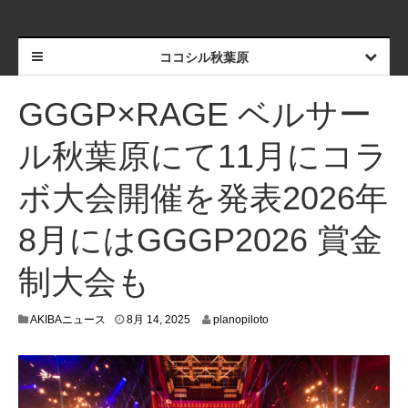
ココシル秋葉原
GGGP×RAGE ベルサー
ル秋葉原にて11月にコラ
ボ大会開催を発表2026年
8月にはGGGP2026 賞金
制大会も
8
AKIBAニュース
8月 14, 2025
planopiloto
月
8
,
2
0