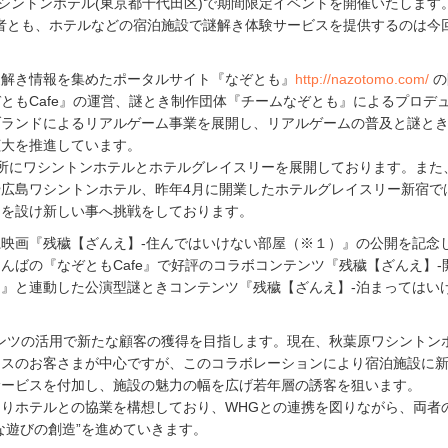
ワシントンホテル(東京都千代田区)で期間限定イベントを開催いたします
者とも、ホテルなどの宿泊施設で謎解き体験サービスを提供するのは今
謎解き情報を集めたポータルサイト『なぞとも』
http://nazotomo.com/
の
ともCafe』の運営、謎とき制作団体『チームなぞとも』によるプロデ
ブランドによるリアルゲーム事業を展開し、リアルゲームの普及と謎と
拡大を推進しています。
箇所にワシントンホテルとホテルグレイスリーを展開しております。また
や広島ワシントンホテル、昨年4月に開業したホテルグレイスリー新宿で
ムを設け新しい事へ挑戦をしております。
映画『残穢【ざんえ】-住んではいけない部屋（※１）』の公開を記念
んばの『なぞともCafe』で好評のコラボコンテンツ『残穢【ざんえ】-
』と連動した公演型謎ときコンテンツ『残穢【ざんえ】-泊まってはい
。
ンツの活用で新たな顧客の獲得を目指します。現在、秋葉原ワシントン
ネスのお客さまが中心ですが、このコラボレーションにより宿泊施設に
サービスを付加し、施設の魅力の幅を広げ若年層の誘客を狙います。
りホテルとの協業を構想しており、WHGとの連携を図りながら、両者
な遊びの創造”を進めていきます。