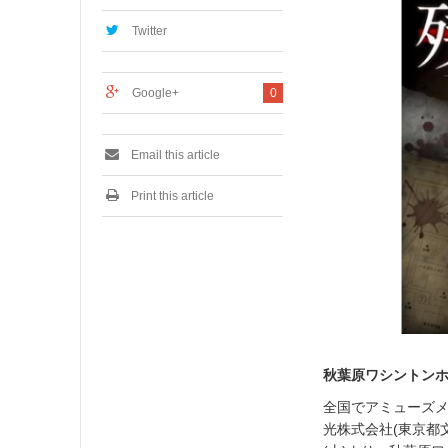
,
2
Twitter
0
1
6
Google+
0
Email this article
Print this article
秋葉原ワシントン
全国でアミューズメ
光株式会社(東京都