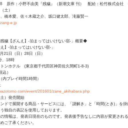
洋 原作：小野不由美『残穢』（新潮文庫 刊） 配給：松竹株式会社 
日（土）
子、橋本愛、佐々木蔵之介、坂口健太郎、滝藤賢一
/zang-e.jp
残穢【ざんえ】-泊まってはいけない宿-」概要◆
え】-泊まってはいけない宿-」
2月21日（日）28日（日）
分、18時
ンホテル (東京都千代田区神田佐久間町1-8-3)
（税込）
（内プレイ時間1時間）
上
//nazotomo.com/event/201601/zane_akihabara.php
日（土）発売開始
ンドで展開する商品・サービスには、「謎解き」と「時間(とき)」を掛
いう独自の表記を使用しております。
スの情報は、発表日現在のものです。発表後予告なしに内容が変更され
じめご了承ください。