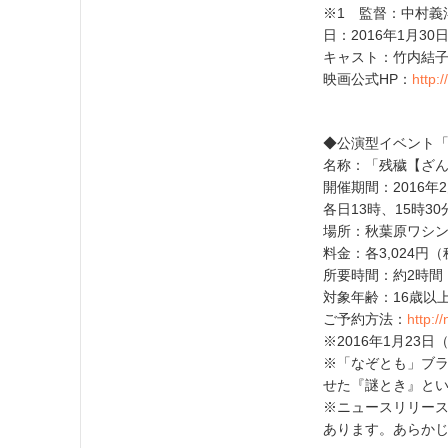
※1 監督：中村義
日：2016年1月30
キャスト：竹内結
映画公式HP：
http:/
◆公演型イベント「
名称：「残穢【ざん
開催期間：2016年
各日13時、15時30
場所：秋葉原ワシント
料金：各3,024円
所要時間：約2時間
対象年齢：16歳以
ご予約方法：
http:
※2016年1月23
※「なぞとも」ブラ
せた『謎とき』と
※ニュースリリー
あります。あらか