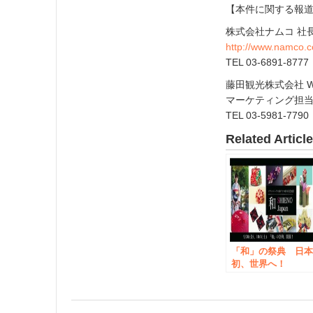
【本件に関する報
株式会社ナムコ 社
http://www.namco.co
TEL 03-6891-8777
藤田観光株式会社 
マーケティング担
TEL 03-5981-7790
Related Articl
「和」の祭典 日
初、世界へ！
9/30・10/1 イベン
開催