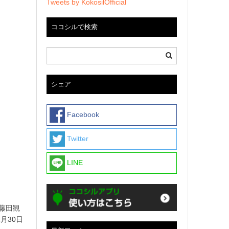
Tweets by KokosilOfficial
ココシルで検索
シェア
Facebook
Twitter
LINE
藤田観
月30日