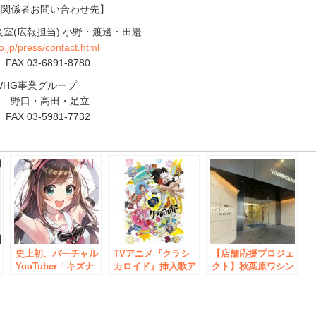
道関係者お問い合わせ先】
長室(広報担当) 小野・渡邊・田邉
.jp/press/contact.html
 FAX 03-6891-8780
WHG事業グループ
当 野口・高田・足立
 FAX 03-5981-7732
e
本
史上初、バーチャル
TVアニメ『クラシ
【店舗応援プロジェ
YouTuber「キズナ
カロイド』挿入歌ア
クト】秋葉原ワシン
ト
アイ」が写真集発売
ルバム『クラシカロ
トンホテル ～アキ
＆イベント開催！
イド MUSIK
バとともに待ってま
Collection Vol.1』
す～