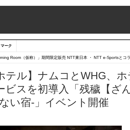
クマーク
：アカウントサービス移行のお知らせ
ing Room（仮称）」期間限定販売 NTT東日本 ・ NTT e-Sports
せていただきたい！」
ホテル】ナムコとWHG、ホ
ービスを初導入「残穢【ざ
ない宿-」イベント開催