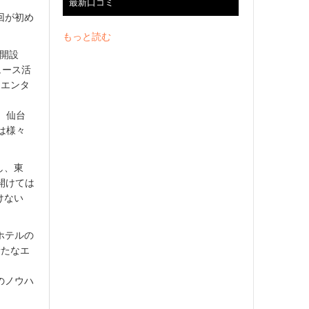
。
最新口コミ
回が初め
もっと読む
開設
ュース活
きエンタ
、仙台
は様々
し、東
開けては
けない
ホテルの
新たなエ
のノウハ