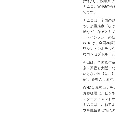
(土)より、秋葉原
ナムコとWHGの両
てです。
ナムコは、全国の
や、旗艦拠点『なぞ
動など、なぞとも
ーテインメントの
WHGは、全国30
ワシントンホテル
なコンセプトルー
今回は、全国松竹系
京・新宿と大阪・な
いけない匣【はこ】
宿-』を導入します
WHGは集客コンテ
お客様層は、ビジ
ンターテイメント
ナムコは、かねてよ
ウを融合させ“新た