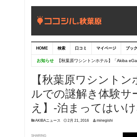
HOME
検索
口コミ
マイページ
ブッ
【重要：9月5日（火）22時】ココシル
お知らせ
【秋葉原ワシントンホテル】「Akiba eGam
「いま、困っている店舗の皆様を応援さ
【秋葉原ワシントン
ルでの謎解き体験サ
え】-泊まってはいけ
2
AKIBAニュース
2月 21, 2016
minegishi
月
1
SHARING
9