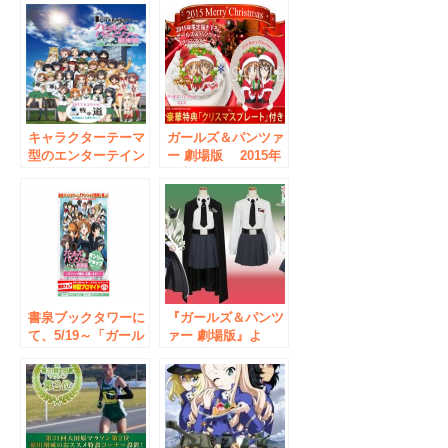
キャラクターテーマ
ガールズ＆パンツァ
型のエンターテイン
ー 劇場版 2015年
メント飲食施設「カ
限定クリスマスケー
フェ＆バー
キ発売！
CHARACRO」カフ
ェ＆バー
CHARACRO feat. ガ
ールズ＆パンツァー
劇場版 4月21日
（金） 東京・秋葉
原にオープン！
書泉ブックタワーに
『ガールズ＆パンツ
て、5/19～「ガール
ァー 劇場版』よ
ズ＆パンツァー 劇
り、「アンツィオ
場版」オンリーショ
高校女子制服」がコ
ップを開催中！
スパティオから登
場！