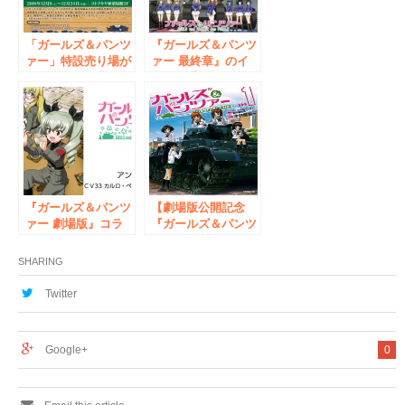
「ガールズ＆パンツ
『ガールズ＆パンツ
ァー」特設売り場が
ァー 最終章』のイ
コトブキヤ秋葉原館
ベント【POP UP
に出現！ あの宣伝
SHOP in ボークス
ランナー稲田翔威が
秋葉原ホビー天国】
プロデュース＆売り
がボークス秋葉原ホ
場にも登場
ビー天国にて開催決
定！
『ガールズ＆パンツ
【劇場版公開記念
ァー 劇場版』コラ
『ガールズ＆パンツ
ボ眼鏡 第3弾 ア
ァー』複製原画展示
ンツィオ高校「カル
＆複製原画プレゼン
SHARING
ロ・ベローチェ」モ
トフェア】書泉にて
デル 3月17日発売！
開催！(11月21日よ
Twitter
り)
Google+
0