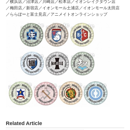
／横浜店
／沼津店
／川崎店
／松本店
／イオンレイクタウン店
／梅田店
／新宿店
／イオンモール土浦店
／イオンモール太田店
／ららぽーと富士見店
／アニメイトオンラインショップ
Related Article