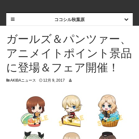
ココシル秋葉原
ガールズ＆パンツァー、
アニメイトポイント景品
に登場＆フェア開催！
1
AKIBAニュース
12月 9, 2017
2
月
8
,
2
0
1
7