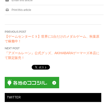
Email this article
Print this article
投
【ゲームセンターＣＸ】世界に1台だけのメダルゲーム、秋葉原
稿
で稼働中！
ナ
ビ
『アズールレーン』公式グッズ、AKIHABARAゲーマーズ本店に
ゲ
て限定販売！
ー
シ
ョ
ン
TWITTER