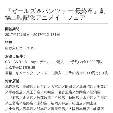
『ガールズ＆パンツァー 最終章』劇
場上映記念アニメイトフェア
開催期間：
2017年12月9日～2017年12月31日
特典：
校章入りコースター
お渡し条件：
CD・DVD・Blu-ray・ゲーム…ご購入・ご予約(内金1,000円以
上)1本毎に1枚配布
書籍・キャラクターグッズ…ご購入・ご予約内金1,000円毎に1枚
対象店舗：
池袋本店
／高崎店
／仙台店
／大宮店
／町田店
／津田沼店
／千葉店
／宇都宮店
／八王子店
／札幌店
／名古屋店
／静岡店
／新潟店
／甲府店
／金沢店
／秋葉原店
／浜松店
／秋田店
／水戸店
／立川店
／三宮店
／姫路店
／京都店
／福岡天神店
／松山店
／岡山店
／小倉店
／広島店
／熊本店
／鹿児島店
／大阪日本橋店
／岐阜店