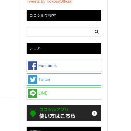
Tweets by KokosilOfficial
ココシルで検索
シェア
Facebook
Twitter
LINE