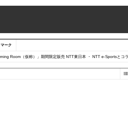
クマーク
：アカウントサービス移行のお知らせ
ing Room（仮称）」期間限定販売 NTT東日本 ・ NTT e-Sports
せていただきたい！」