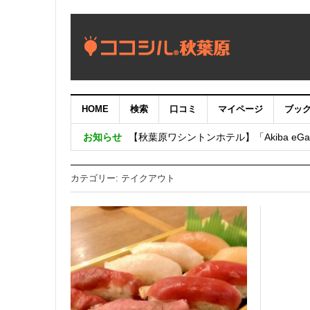
HOME
検索
口コミ
マイページ
ブッ
【重要：9月5日（火）22時】ココシル
お知らせ
【秋葉原ワシントンホテル】「Akiba eGam
「いま、困っている店舗の皆様を応援さ
カテゴリー:
テイクアウト