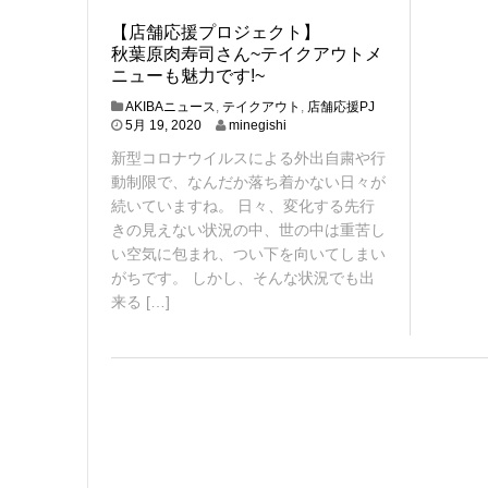
【店舗応援プロジェクト】
秋葉原肉寿司さん~テイクアウトメ
ニューも魅力です!~
AKIBAニュース
,
テイクアウト
,
店舗応援PJ
7
5月 19, 2020
minegishi
月
新型コロナウイルスによる外出自粛や行
7
,
動制限で、なんだか落ち着かない日々が
2
続いていますね。 日々、変化する先行
0
きの見えない状況の中、世の中は重苦し
2
い空気に包まれ、つい下を向いてしまい
0
がちです。 しかし、そんな状況でも出
来る […]