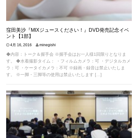
窪田美沙『MIXジュースください！』DVD発売記念イベ
ント【1部】
4
4月 16, 2016
minegishi
月
◆内容：トーク＆握手会 ※握手会はお一人様1回限りとなりま
7
,
す。 ◆水着撮影タイム： ・フィルムカメラ：可 ・デジタルカメ
2
ラ：可 ・ケータイカメラ：不可 ※録画・録音は禁止いたしま
0
す。 ※一脚・三脚等の使用は禁止いたします […]
1
6