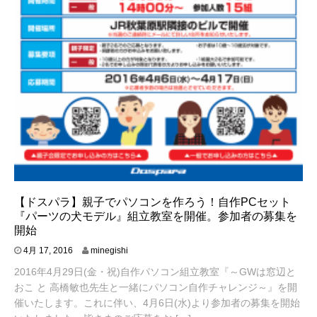
【ドスパラ】親子でパソコンを作ろう！自作PCセット
『パーツの犬モデル』組立教室を開催。参加者の募集を
開始
4
4月 17, 2016
minegishi
月
2016年4月29日(金・祝)自作パソコン組立教室『～GWは窓辺と
1
8
おこ と 高橋敏也先生と一緒にパソコン自作チャレンジ～』を開
,
催いたします。これに伴い、4月6日(水)より参加者の募集を開始
2