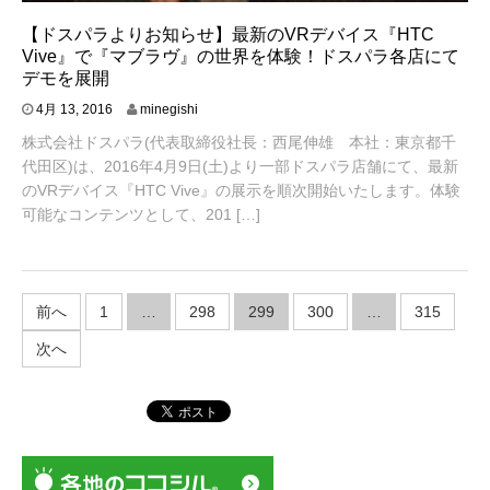
【ドスパラよりお知らせ】最新のVRデバイス『HTC
Vive』で『マブラヴ』の世界を体験！ドスパラ各店にて
デモを展開
4
4月 13, 2016
minegishi
月
株式会社ドスパラ(代表取締役社長：西尾伸雄 本社：東京都千
1
8
代田区)は、2016年4月9日(土)より一部ドスパラ店舗にて、最新
,
のVRデバイス『HTC Vive』の展示を順次開始いたします。体験
2
可能なコンテンツとして、201 […]
0
1
6
投
前へ
1
…
298
299
300
…
315
稿
次へ
の
ペ
ー
ジ
送