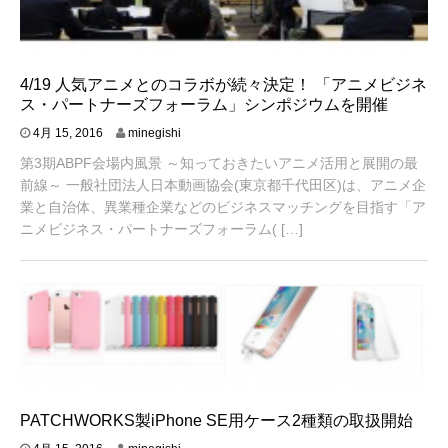
4/19 人気アニメとのコラボが続々決定！ 「アニメビジネ
ス・パートナーズフォーラム」シンポジウムを開催
4
4月 15, 2016
minegishi
月
第3期ABPF会場内風景 ～知っておきたいアニメ活用と展開の最
1
4
前線～ 一般社団法人日本動画協会(東京都千代田区)は、アニメ企
,
業と自治体、異業種企業などのビジネスマッチングを目指す「ア
2
ニメビジネス・パートナーズフォーラム( […]
0
1
6
PATCHWORKS製iPhone SE用ケース2種類の取扱開始
4