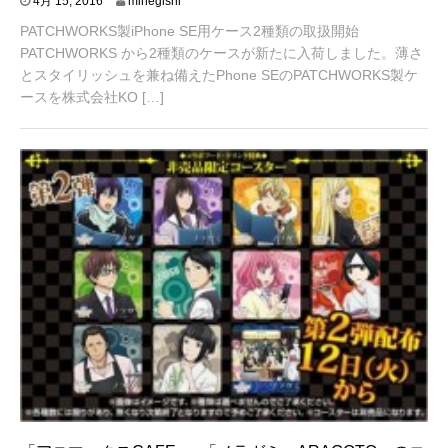
4月 15, 2016
minegishi
月
PATCHWORKS製iPhone SE用ケース2種類の取扱開始
7
,
PATCHWORKS から2種類のケースが新たに入荷しました。薄さ
2
とスタイリッシュを兼ね備えたPhone SEのPATCHWORKS製ケ
0
ースを株式会社KO […]
1
6