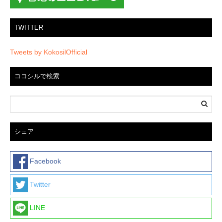
り
TWITTER
Tweets by KokosilOfficial
ココシルで検索
シェア
Facebook
Twitter
LINE