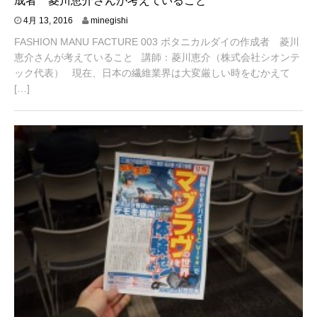
成者 菱川恵介さんが考えていること
4
4月 13, 2016
minegishi
月
FASHION MANU FACTURE 003 ボタニカルダイの作成者 菱川
1
1
恵介さんが考えていること 講師：菱川恵介（株式会社シオンテ
,
ック代表） 現在、日本の繊維業界は大変厳しい時をむかえて
2
[…]
0
1
6