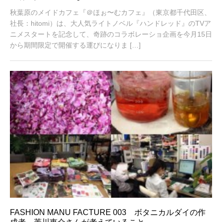
月
秋葉原のメイドカフェ『＠ほぉ〜むカフェ』（東京都千代田区、
6
,
社長：hitomi）は、大人気ライトノベル『ハンドレッド』のTVア
2
ニメスタートを記念して、奇跡のコラボレーショ企画を今月15日
0
から期間限定で開催する運びになりま […]
1
6
FASHION MANU FACTURE 003 ボタニカルダイの作