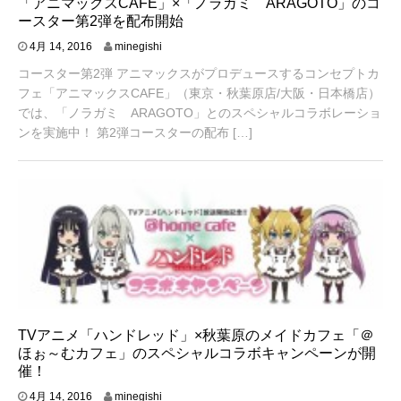
「アニマックスCAFE」×「ノラガミ ARAGOTO」のコ
ースター第2弾を配布開始
4
4月 14, 2016
minegishi
月
コースター第2弾 アニマックスがプロデュースするコンセプトカ
1
3
フェ「アニマックスCAFE」（東京・秋葉原店/大阪・日本橋店）
,
では、「ノラガミ ARAGOTO」とのスペシャルコラボレーショ
2
ンを実施中！ 第2弾コースターの配布 […]
0
1
6
TVアニメ「ハンドレッド」×秋葉原のメイドカフェ「＠
ほぉ～むカフェ」のスペシャルコラボキャンペーンが開
催！
4
4月 14, 2016
minegishi