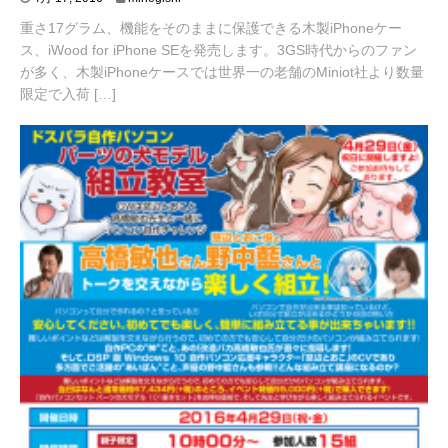
月
重さ17グラム、機能をそのままに保護できる木製iPhoneケー
1
5
ス、iWood for iPhone SEを発売します。3GS時代からのファン
,
が多く、木製iPhoneケースでは世界一の老舗のMiniot社より数量
2
限定で入荷 […]
0
1
6