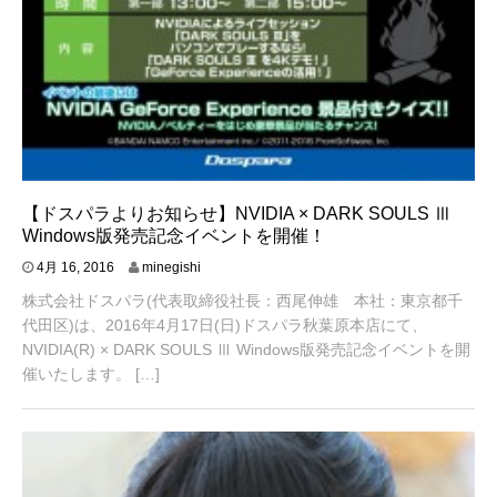
【ドスパラよりお知らせ】NVIDIA × DARK SOULS Ⅲ
Windows版発売記念イベントを開催！
4
4月 16, 2016
minegishi
月
株式会社ドスパラ(代表取締役社長：西尾伸雄 本社：東京都千
1
8
代田区)は、2016年4月17日(日)ドスパラ秋葉原本店にて、
,
NVIDIA(R) × DARK SOULS Ⅲ Windows版発売記念イベントを開
2
催いたします。 […]
0
1
6