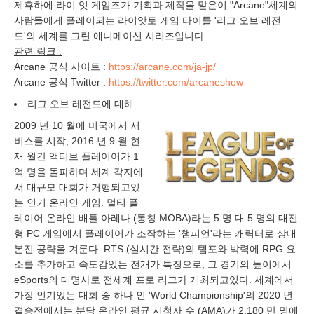
제휴하에 라이 엇 게임즈가 기획과 제작을 맡은이 "Arcane"세계의
사람들에게 플레이되는 라이앗토 게임 타이틀 '리그 오브 레전
드'의 세계를 그린 애니메이션 시리즈입니다 .
관련 링크 :
Arcane 공식 사이트 :
https://arcane.com/ja-jp/
Arcane 공식 Twitter :
https://twitter.com/arcaneshow
리그 오브 레전드에 대해
2009 년 10 월에 미국에서 서
비스를 시작, 2016 년 9 월 현
재 월간 액티브 플레이어가 1
억 명을 돌파하며 세계 각지에
서 대규모 대회가 거행되고있
는 인기 온라인 게임. 멀티 플
레이어 온라인 배틀 아레나 (통칭 MOBA)라는 5 명 대 5 명의 대전
형 PC 게임에서 플레이어가 조작하는 '챔피언'라는 캐릭터로 상대
본진 공략을 겨룬다. RTS (실시간 전략)의 템포와 박력에 RPG 요
소를 추가하고 속도감있는 전개가 특징으로, 그 경기의 높이에서
eSports의 대명사로 전세계 프로 리그가 개최되고있다. 세계에서
가장 인기있는 대회 중 하나 인 'World Championship'의 2020 년
결승전에서는 분당 온라인 평균 시청자 수 (AMA)가 2,180 만 명에