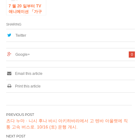
7 월 20 일부터 TV
애니메이션 「가구
야 님은 告ら하고자
~ 천재들의 연애 두
SHARING
뇌 싸움 ~ “이벤
트”보크스에서도 고
Twitter
들하고 싶다 “가 개
최!
Google+
0
Email this article
Print this article
글
츠다 누마 · 니시 후나 바시 아키하바라에서 고 텐바 아울렛에 직
탐
통 고속 버스로. 10/16 (토) 운행 개시.
색