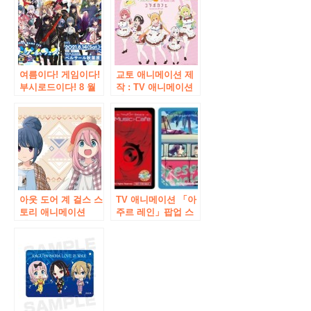
신작 일러스트도 등
2018」이 베루사루
장! 11 월 1 일 (금)부
아키하바라에서 개
터 기간 한정으로 오
최
픈
여름이다! 게임이다!
교토 애니메이션 제
부시로드이다! 8 월
작 : TV 애니메이션
14 일 (토) · 15 일
「고바야시 산지의
(일) 이틀간 베루사루
메이 드래곤 S
아키하바라에서
“×”あとほぉむ 카페
「무사로드 게임 페
“협력 카페가 2021
스티벌 2021」개최!
년 9 월 1 일 ~ 개최!
아웃 도어 계 걸스 스
TV 애니메이션 「아
토리 애니메이션
주르 레인」팝업 스
「유루 검사 △ “이
토어가 AKIHABARA
벤트 샵이 아키하바
게이머즈 본점과 마
라에 오픈! “이른바
치다 점에서 12 월 7
스캔 △ 캐릭터 팝업
일 (토)부터 개최 결
스토어 ‘1 월 25 일
정! 선행 상품 판매와
(금)부터 스타트!
추첨 회도 실시!