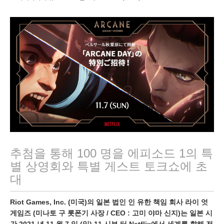
0
월
2
1
,
2
0
2
1
추첨을 통해 100 명을 에피소드 1의 특
별 상영회와 특별 게스트 토크쇼에 초
대
Riot Games, Inc. (미국)의 일본 법인 인 유한 책임 회사 라이 엇
게임즈 (미나토 구 롯폰기 사장 / CEO : 고미 야마 신지)는 일본 시
간 2021 년 11 월 7 일 (일) 11 시부 터 Netflix에서 세계를 향해 전