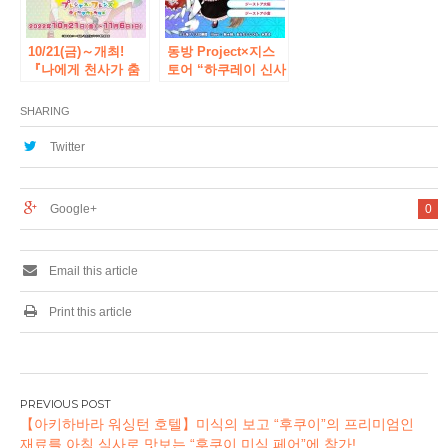
10/21(금)～개최!
동방 Project×지스
『나에게 천사가 춤
토어 “하쿠레이 신사
추었다! 프레셔스 프
~여름 축제 2023” 순
렌즈 ‘테이크 아웃 콜
회전 개최! 6/17(토)
SHARING
라보 카페 아키하바
지스토어 나고야에
라 CURE MAID
서 순회 개시! 【타브
Twitter
CAFE'(큐어 메이드
리에·마케팅 주식회
카페)에서 개최! 【타
사】
브리에·마케팅 주식
Google+
0
회사】
Email this article
Print this article
글
【아키하바라 워싱턴 호텔】미식의 보고 “후쿠이”의 프리미엄인
탐
재료를 아침 식사로 맛보는 “후쿠이 미식 페어”에 참가!