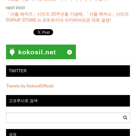
색
「서울 해커즈」시리즈 25주년을 기념해, 「서울 해커스」시리즈
POPUP STORE in 코토부키야 아키하바라관 개최 결정!
TWITTER
Tweets by KokosilOfficial
고코루시로 검색
공유