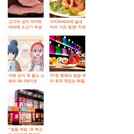
마 아키하바라점】
고기의 성지 아키하
아키하바라에 실내
바라에 소고기 숙성
비어 가든 등장! 치유
고기 프라임 립 전문
되는 숲을 표현한 포
점 등장! 고기에 맞는
토 제닉 공간 세계의
술도 다수! 고급 로스
맥주로 건배!
트 비프를 저렴한 가
격에
아웃 도어 계 걸스 스
TV로 화제의 초밥 부
토리 애니메이션
리 토와 맛있는 테킬
「유루 검사 △ “이
라 바 아키하바라에
벤트 샵이 아키하바
Open!
라에 오픈! “이른바
스캔 △ 캐릭터 팝업
스토어 ‘1 월 25 일
(금)부터 스타트!
“경품 게임 ‘과’복고