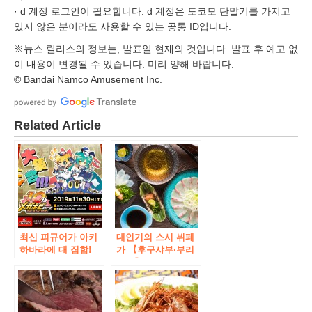
· d 계정 로그인이 필요합니다. d 계정은 도코모 단말기를 가지고
있지 않은 분이라도 사용할 수 있는 공통 ID입니다.
※뉴스 릴리스의 정보는, 발표일 현재의 것입니다. 발표 후 예고 없
이 내용이 변경될 수 있습니다. 미리 양해 바랍니다.
© Bandai Namco Amusement Inc.
Related Article
최신 피규어가 아키
대인기의 스시 뷔페
하바라에 대 집합!
가 【후구샤부·부리
“메가 호비 EXPO
샤부】까지 뷔페에!
2019 Autumn”개최
이렇게 호화롭고 가
안내
격 그대로 4,999엔!
【스시 술집 후지야