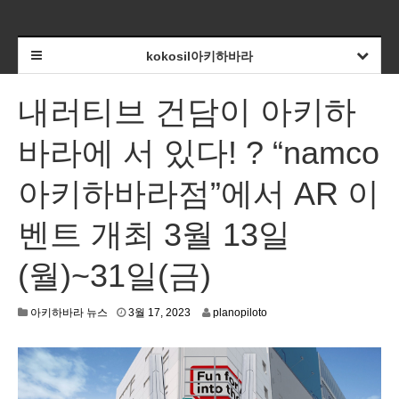
kokosil아키하바라
내러티브 건담이 아키하
바라에 서 있다! ? “namco
아키하바라점”에서 AR 이
벤트 개최 3월 13일
(월)~31일(금)
3
아키하바라 뉴스
3월 17, 2023
planopiloto
월
1
4
,
2