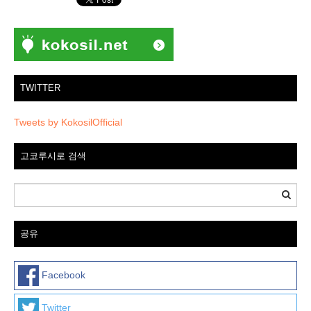
TWITTER
Tweets by KokosilOfficial
고코루시로 검색
공유
Facebook
Twitter