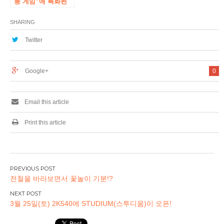
풍 게임”에 특화된
또한 이벤트 공간과
「세가의 붕어빵 ‘가
SHARING
게도 겸비한 새로운
점포를 아키하바라
Twitter
에 오픈! 「세가 아키
하바라 5 호관 ‘신규
오픈의 소식
Google+
0
Email this article
Print this article
글
전철을 바라보면서 꽃놀이 기분!?
탐
색
3월 25일(토) 2K540에 STUDIUM(스투디움)이 오픈!