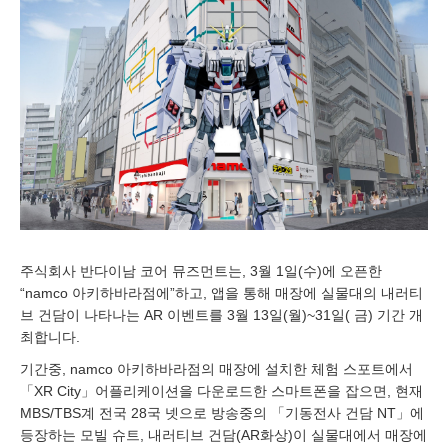
0
2
3
주식회사 반다이남 코어 뮤즈먼트는, 3월 1일(수)에 오픈한
“namco 아키하바라점에”하고, 앱을 통해 매장에 실물대의 내러티
브 건담이 나타나는 AR 이벤트를 3월 13일(월)~31일( 금) 기간 개
최합니다.
기간중, namco 아키하바라점의 매장에 설치한 체험 스포트에서
「XR City」어플리케이션을 다운로드한 스마트폰을 잡으면, 현재
MBS/TBS계 전국 28국 넷으로 방송중의 「기동전사 건담 NT」에
등장하는 모빌 슈트, 내러티브 건담(AR화상)이 실물대에서 매장에