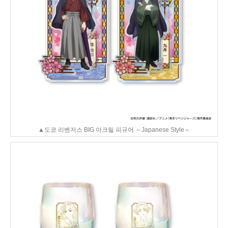
▲도쿄 리벤저스 BIG 아크릴 피규어 ～Japanese Style～