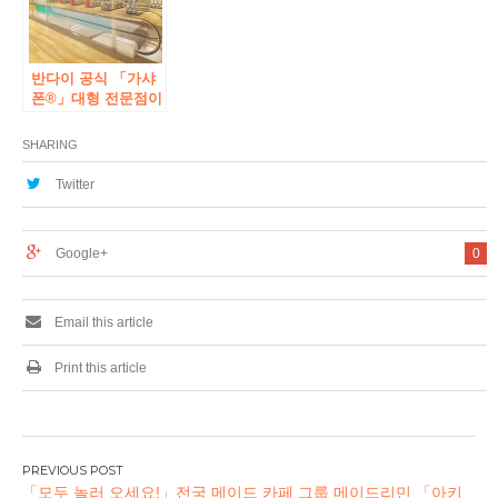
반다이 공식 「가샤
폰®」대형 전문점이
아키하바라에 첫 등
장! 「가샤 폰 반다이
SHARING
오피셜 숍」아키하
바라 점 2023 년 3 월
Twitter
1 일 (수) 오픈!
Google+
0
Email this article
Print this article
글
「모두 놀러 오세요!」전국 메이드 카페 그룹 메이드리민 「아키