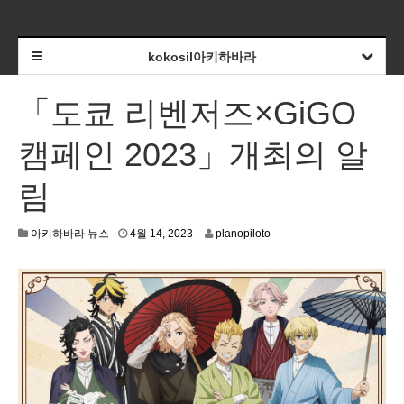
kokosil아키하바라
「도쿄 리벤저즈×GiGO
캠페인 2023」개최의 알
림
4
아키하바라 뉴스
4월 14, 2023
planopiloto
월
1
2
,
2
0
2
3