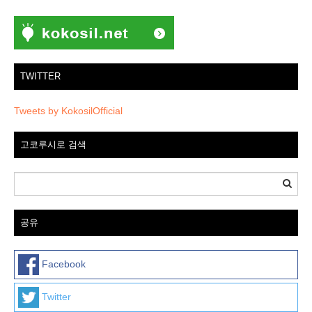
TWITTER
Tweets by KokosilOfficial
고코루시로 검색
공유
Facebook
Twitter