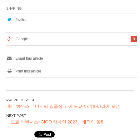
동일본 도시 개발의
“아키하바라”에 등
아키하바라 ~ 오카
장! ! “스시 아키하바
SHARING
치 마치 사이 고가 아
라 역전 점」11 월
래 개발 (주)
20 일 (수) 오픈!
Twitter
IKIDANE가 참가! 11
월 아키하바라 고가
아래에 호텔을
Google+
0
OPEN!
Email this article
Print this article
글
마더 하우스 「마지막 일품점.」이 도쿄 아키하바라에 오픈
탐
색
「도쿄 리벤저즈×GiGO 캠페인 2023」개최의 알림