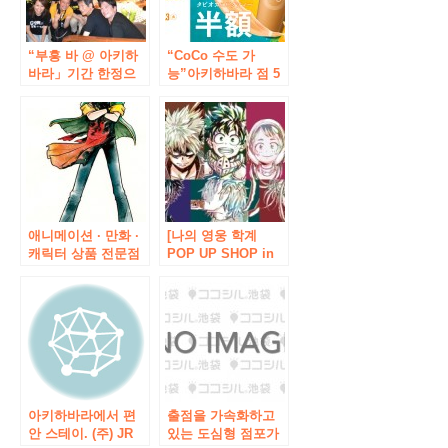
“부흥 바 @ 아키하
“CoCo 수도 가
바라」기간 한정으
능”아키하바라 점 5
로 아키하바라의 고
월 30 일 (토) 그랜드
가 아래에 오픈!
오픈! !
애니메이션 · 만화 ·
[나의 영웅 학계
캐릭터 상품 전문점
POP UP SHOP in
‘애니메이트 요코하
보크스 아키하바라
마」와 「애니메이
취미 천국]가 개최!
트 아키하바라」가
2018 년 9 월 15 일
이번 봄 리뉴얼 오픈!
(토)부터 9 월 30 일
한정 상품 등 오픈 기
(일)까지.
념 캠페인도 실시 예
정
아키하바라에서 편
출점을 가속화하고
안 스테이. (주) JR
있는 도심형 점포가