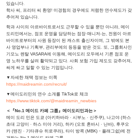
있습니다.
학사 씨, 프리터 씨 환영! 미경험의 경우에도 저렴한 연수제도가 갖
추어져 있습니다.
학과 사이의 아르바이트로서도 근무할 수 있을 뿐만 아니라, 메이
도리민에서는, 점포 운영을 담당하는 점장·매니저-는, 전원이 아르
바이트로부터의 사원 등장이 된 캐스트 출신자이며, 그 밖에도 본
사 영업부나 기획부, 관리부에의 등등을 받은 것도. 또, 그룹회사인
기모노 렌탈 VASARA에 이동해, 메이도리 모두에서 기른 점포 운
영 노하우를 살려 활약되고 있다. 사회 보험 가입 제도도 갖추어져,
싸게 싸고 일할 수 있는 기업입니다.
▼자세한 채택 정보는 이쪽
https://maidreamin.com/recruit/
▼메이도리민의 연수 소개를 TikTok로 체크
https://www.tiktok.com/@maidreamin_newbies
＜『No.1 메이드 카페 그룹』메이도리민과는＞
메이 도리 민은 도쿄 (아키하바라 · 시부노 · 신주쿠), 나고야 (하스
초대 고양이 · 하스 미야 거리), 하카 (오토 혼바시 · 난바), 후쿠오
카 (텐진 · 기타큐슈 히로쿠라), 타이 방콕 (MBK)・플래그쉽)에 전
개하는 No.1 메이드 카페 그룹.