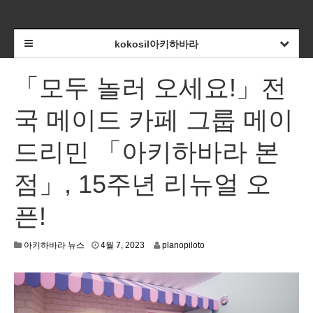
kokosil아키하바라
「모두 놀러 오세요!」전
국 메이드 카페 그룹 메이
드리민 「아키하바라 본
점」, 15주년 리뉴얼 오
픈!
4
아키하바라 뉴스
4월 7, 2023
planopiloto
월
5
,
2
0