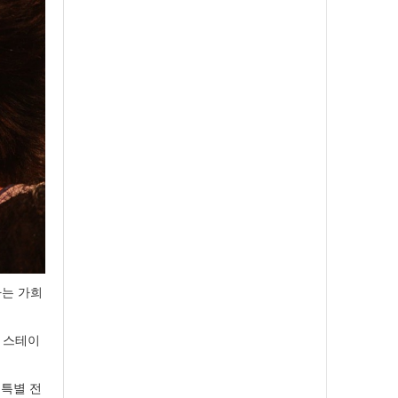
하는 가희
 스테이
」특별 전