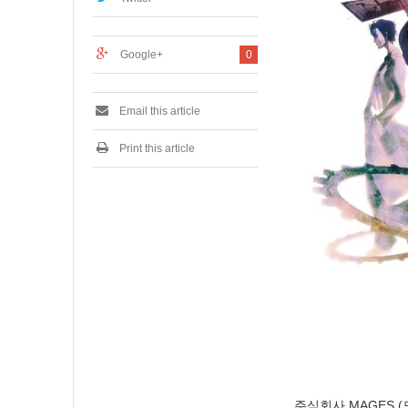
0
2
3
Google+
0
Email this article
Print this article
주식회사 MAGES.(