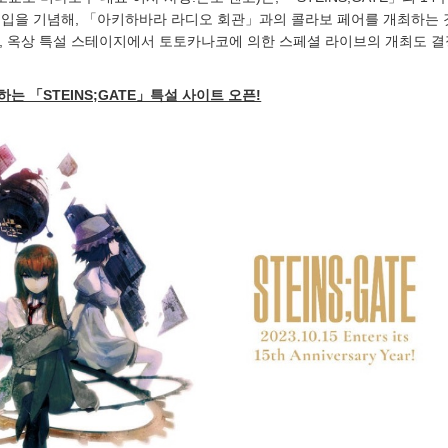
돌입을 기념해, 「아키하바라 라디오 회관」과의 콜라보 페어를 개최하는 
또, 옥상 특설 스테이지에서 토토카나코에 의한 스페셜 라이브의 개최도 
하는 「STEINS;GATE」특설 사이트 오픈!