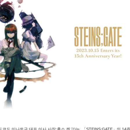
도쿄도 미나토구 대표 이사 사장:혼소 켄고)는, 「STEINS;GATE」의 14주