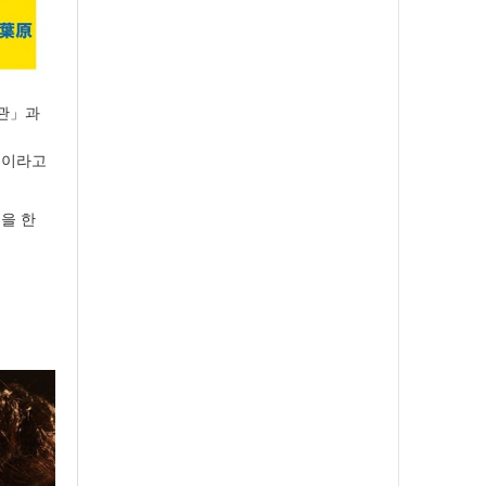
회관」과
전」이라고
핑을 한