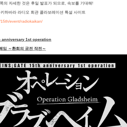
쪽의 자세한 것은 후일 발표가 되므로, 속보를 기대해!
E×아키하바라 라디오 회관 콜라보레이션 특설 사이트
p/15th/event/radiokaikan/
anniversary 1st operation
헤임 ～환희의 궁전 작전～