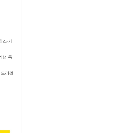
타인즈·게
기념 특
려 드리겠