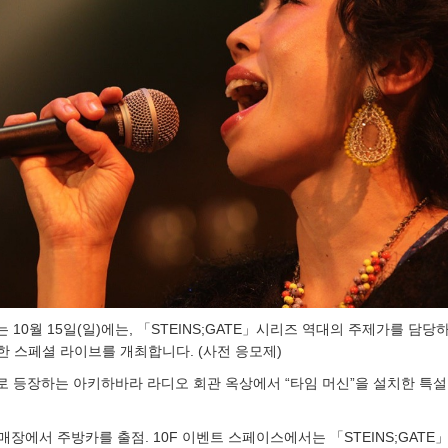
 10월 15일(일)에는, 「STEINS;GATE」시리즈 역대의 주제가를 담당
 스페셜 라이브를 개최합니다. (사전 응모제)
로 등장하는 아키하바라 라디오 회관 옥상에서 “타임 머신”을 설치한 특설
 매장에서 주방카를 출점. 10F 이벤트 스페이스에서는 「STEINS;GATE