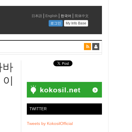
하바
 이
TWITTER
Tweets by KokosilOfficial