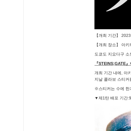
【개최 기간】 2023년
【개최 장소】 아키
도쿄도 지요다구 소토
『STEINS;GA
개최 기간 내에, 아
지날 콜라보 스티커
※스티커는 수에 한
▼제1탄 배포 기간:9월