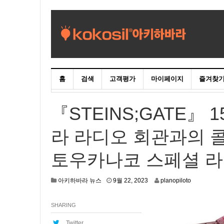
홈
검색
고객평가
마이페이지
즐겨찾
『STEINS;GATE』
라 라디오 회관과의 
토우카나코 스페셜 라
9
아키하바라 뉴스
9월 22, 2023
planopiloto
월
2
SHARING
1
,
2
Twitter