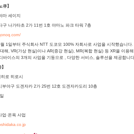
코노큐】
야마 세이지
구 나가타초 2가 11번 1호 야마노 파크 타워 7층
tqonoq.com/
10월 1일부터 주식회사 NTT 도코모 100% 자회사로 사업을 시작했습니다
해, VR(가상 현실)이나 AR(증강 현실), MR(복합 현실) 등 XR을 이용해
 디바이스의 3개의 사업을 기둥으로 , 다양한 서비스, 솔루션을 제공합니다
카】
시히로 히로시
 시부야구 도겐자카 2가 25번 12호 도겐자카도리 10층
1일
 사업·온욕 사업
oshidaka.co.jp