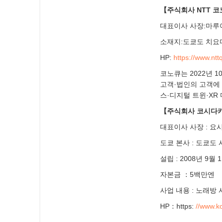
【주식회사 NTT 
대표이사 사장:마루
소재지:도쿄도 치요다
HP:
https://www.nt
코노큐는 2022년 
고객·법인의 고객에 대
스·디지털 트윈·XR
【주식회사 코시다
대표이사 사장 : 요
도쿄 본사 : 도쿄도
설립 : 2008년 9월 
자본금 ：5백만엔
사업 내용 : 노래방
HP：https:
//www.k