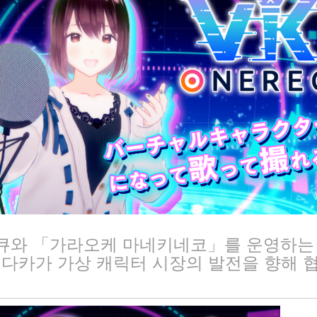
노큐와 「가라오케 마네키네코」를 운영하는
다카가 가상 캐릭터 시장의 발전을 향해 