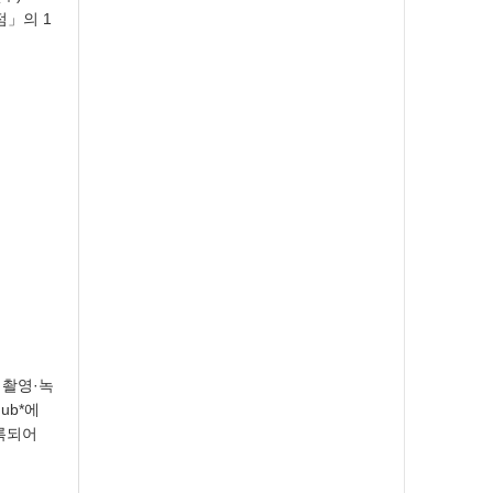
점」의 1
 촬영·녹
ub*에
록되어