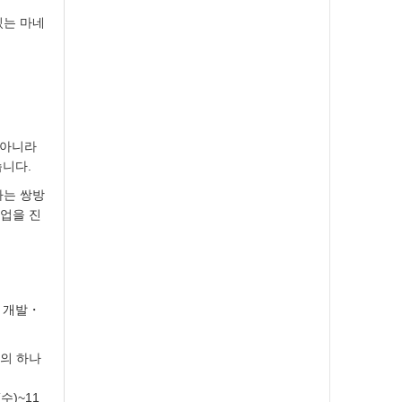
있는 마네
 아니라
습니다.
라는 쌍방
협업을 진
 개발・
스의 하나
수)~11