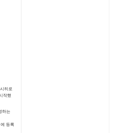
요시히로
 시작했
운영하는
스
」에 등록