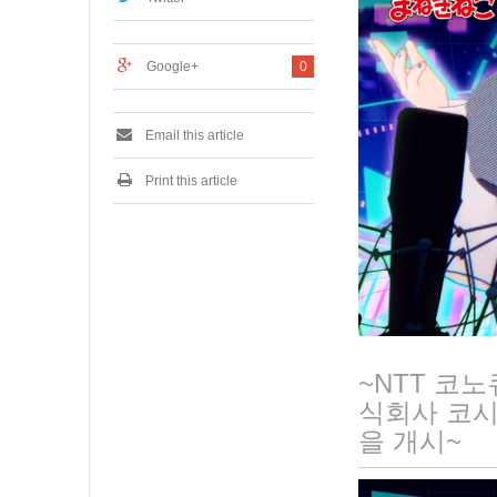
2
0
2
Google+
0
3
Email this article
Print this article
~NTT 코
식회사 코시
을 개시~