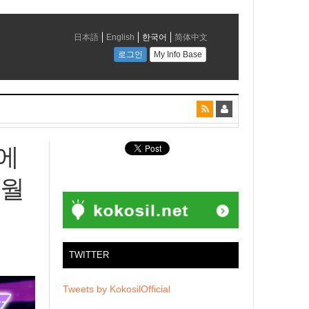
에
개월
TWITTER
Tweets by KokosilOfficial