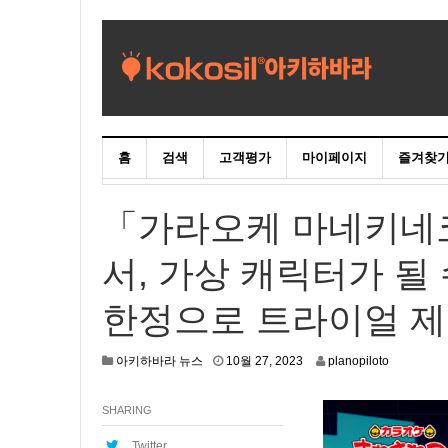
홈
검색
고객평가
마이페이지
즐겨찾
「가라오케 마네키네
서, 가상 캐릭터가 될
한정으로 트라이얼 제
1
아키하바라 뉴스
10월 27, 2023
planopiloto
0
월
SHARING
2
8
,
Twitter