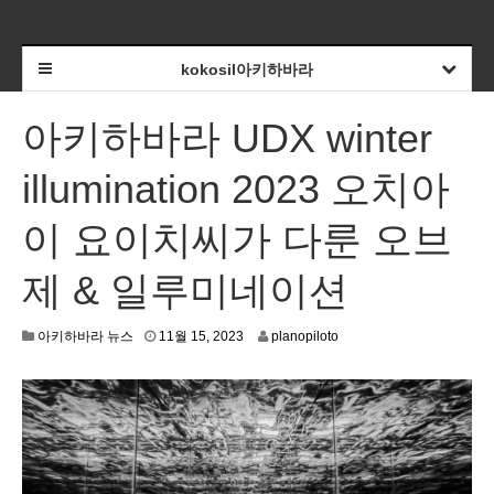
kokosil아키하바라
아키하바라 UDX winter
illumination 2023 오치아
이 요이치씨가 다룬 오브
제 & 일루미네이션
1
아키하바라 뉴스
11월 15, 2023
planopiloto
1
월
1
0
,
2
0
2