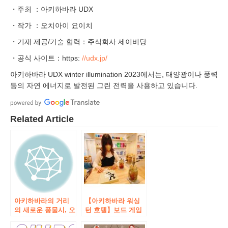
・주최 ：아키하바라 UDX
・작가 ：오치아이 요이치
・기재 제공/기술 협력：주식회사 세이비당
・공식 사이트：https:
//udx.jp/
아키하바라 UDX winter illumination 2023에서는, 태양광이나 풍력
등의 자연 에너지로 발전된 그린 전력을 사용하고 있습니다.
Related Article
아키하바라의 거리
【아키하바라 워싱
의 새로운 풍물시, 오
턴 호텔】보드 게임
치아이 요이치의 신
카페 2시간 이용＆소