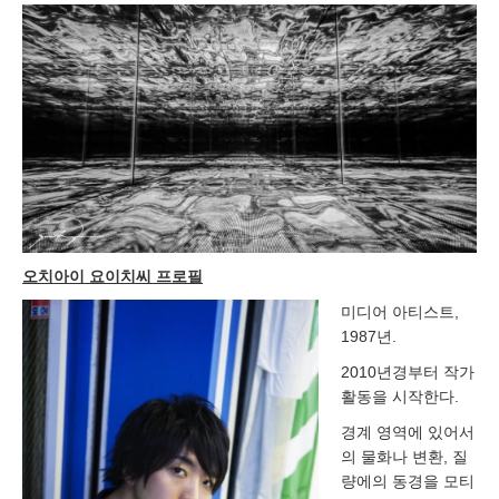
오치아이 요이치씨 프로필
미디어 아티스트,
1987년.
2010년경부터 작가
활동을 시작한다.
경계 영역에 있어서
의 물화나 변환, 질
량에의 동경을 모티