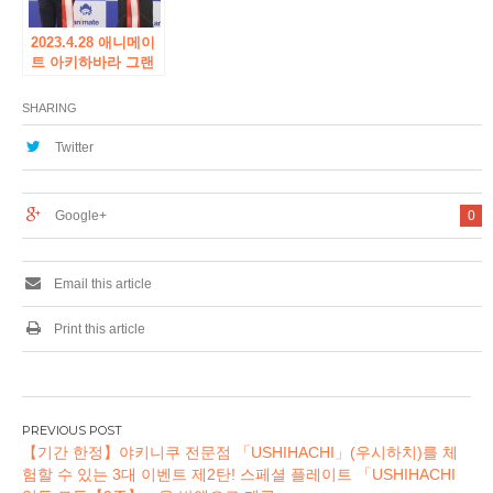
2023.4.28 애니메이
트 아키하바라 그랜
드 오픈! 성우·이시하
라 나오오리씨 “애니
SHARING
메이트 아키하바라
는 “꿈 같은 장소”!”
Twitter
테이프 컷 & 미니 미
니 토크 오프닝 이벤
트 리포트
Google+
0
Email this article
Print this article
글
【기간 한정】야키니쿠 전문점 「USHIHACHI」(우시하치)를 체
탐
험할 수 있는 3대 이벤트 제2탄! 스페셜 플레이트 「USHIHACHI
색