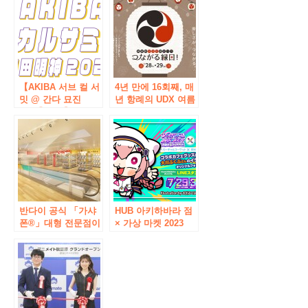
작 미디어 아트가 아
프트 드링크 첨부 엄
키하바라 UDX에 등
격한 잔열은 시원한
장. 아키하바라 UDX
실내에서 보드 게임
winter illumination
에 열중!
2023
【AKIBA 서브 컬 서
4년 만에 16회째, 매
밋 @ 간다 묘진
년 항례의 UDX 여름
2023】과 【아키하
축제가 부활! “아키
바라에 활기찬 광장
하바라 UDX 여름 축
2023】을 개최!
제 연결되는 연일!”
7월 28일-29일 개최
반다이 공식 「가샤
HUB 아키하바라 점
폰®」대형 전문점이
× 가상 마켓 2023
아키하바라에 첫 등
Summer 콜라보 카
장! 「가샤 폰 반다이
페 개최 결정! ! 오카
오피셜 숍」아키하
와 부쿠부 선생님의
바라 점 2023 년 3 월
신작 일러스트가 콜
1 일 (수) 오픈!
라보레이션 카페에
대집결!