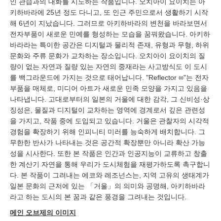
인 관습과의 대화를 시도하는 작품입니다. 오치아이 요이치는 아
키하바라에 25년 정도 다니고, 또 인근 주민으로서 생활하기 시작
해 6년이 지났습니다. 그러므로 아키하바라의 변천을 바라보면서
전자부품이 새로운 민예를 형성하는 모습을 꿈꿔왔습니다. 아키하
바라라는 특이한 공간은 디지털과 물리적 존재, 유형과 무형, 하위
문화와 주류 문화가 교차하는 장소입니다. 오치아이 요이치의 질
량이 없는 자연과 질량 있는 자연의 중재라는 사고방식도 이 도시
를 백그라운드에 가지는 것으로 태어납니다. "Reflector ∞"는 전자
부품을 매체로, 미디어 아트가 새로운 민족 모양을 가지고 있음을
나타냅니다. 고대로부터의 일본의 거울에 대한 감각, 그 신비성·상
징성은, 물질과 디지털이 교차하는 영역에 경계로서 깊은 관련성
을 가지고, 작품 중에 도입되고 있습니다. 거울은 관찰자의 시각적
경험을 확장하기 위해 인피니티 미러를 능숙하게 배치합니다. 그
무한한 반사가 나타내는 것은 공간적 확장뿐만 아니라 확산 가능
성을 시사한다. 또한 본 작품은 인간과 인공지능이 교류하고 창출
한 계산기 자연을 통해 우리가 도시체험을 재평가하도록 촉구합니
다. 본 작품이 그려내는 에코와 레조넌스는, 지역 고유의 생태계가
일본 문화의 근저에 있는 「거울」의 의미와 공명해, 아키하바라
라고 하는 도시의 본 꿈과 같은 풍경을 그려내는 것입니다.
메인 오브제의 이미지