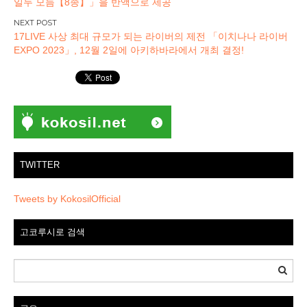
일두 모듬【8종】」을 반액으로 제공
17LIVE 사상 최대 규모가 되는 라이버의 제전 「이치나나 라이버
EXPO 2023」, 12월 2일에 아키하바라에서 개최 결정!
TWITTER
Tweets by KokosilOfficial
고코루시로 검색