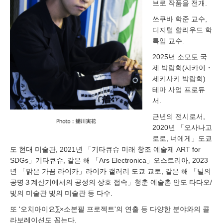
브로 작품을 전개.
쓰쿠바 학준 교수,
디지털 할리우드 학
특임 교수.
2025년 소모토 국
제 박람회(사카이・
세키사키 박람회)
테마 사업 프로듀
서.
근년의 전시로서,
2020년 「오사나고
로로, 너에게」도쿄
도 현대 미술관, 2021년 「기타큐슈 미래 창조 예술제 ART for
SDGs」기타큐슈, 같은 해 「Ars Electronica」오스트리아, 2023
년 「맑은 가끔 라이카」라이카 갤러리 도쿄 교토, 같은 해 「널의
공명３계산기에서의 공성의 상호 접속」청춘 예술촌 안도 타다오/
빛의 미술관 빛의 미술관 등 다수.
또 '오치아이요⅀×소본필 프로젝트'의 연출 등 다양한 분야와의 콜
라보레이션도 꼽는다.