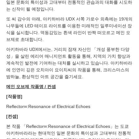
일본 문화의 특이성과 고대부터 전통적인 관습과의 대화를 시도하
는 신작이 될 예정입니다.
또 씨 감수의 아래, 아키하바라 UDX 서쪽 가로수 외측에는 19개의
나무들에 LED 테이프 라이트를 이용한 미래적인 일루미네이션 장
식을 실시합니다. 역동감있는 흰색 라인이 반짝 떠오르고 메인 오
브제로 초대합니다.
아키하바라 UDX에서는, 거리의 잠재 자산인 「개성 풍부한 다양
성」을 살린 에리어 매니지먼트 활동을 통해, 지역의 가치 향상과
계속적인 발전에 기여하는 대처를 실시하고 있습니다. 아키하바라
에 인연이 깊은 오치아이 요이치씨의 작품을 통해, 크리스마스의
밤하늘, 환상적인 아트 공간을 즐기세요.
메인 오브제 작품명 / 컨셉
[작품명]
Reflector∞:Resonance of Electrical Echoes
[컨셉]
본 작품 「Reflector∞:Resonance of Electrical Echoes」는 도쿄
아키하바라라는 현대적인 일본 문화의 특이성과 고대부터 전통적