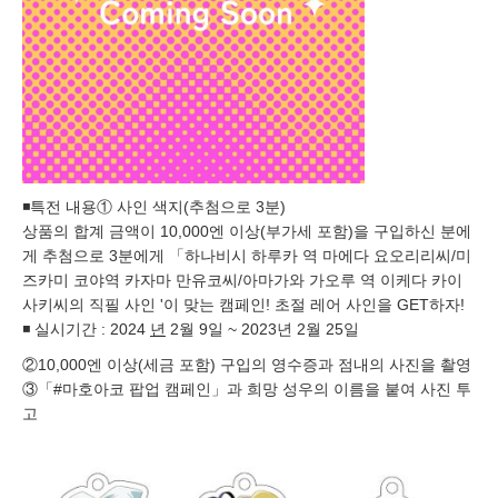
◾️특전 내용① 사인 색지(추첨으로 3분)
상품의 합계 금액이 10,000엔 이상(부가세 포함)을 구입하신 분에
게 추첨으로 3분에게 「하나비시 하루카 역 마에다 요오리리씨/미
즈카미 코야역 카자마 만유코씨/아마가와 가오루 역 이케다 카이
사키씨의 직필 사인 '이 맞는 캠페인! 초절 레어 사인을 GET하자!
◾️ 실시기간 : 2024
년
2월 9일 ~ 2023년 2월 25일
②10,000엔 이상(세금 포함) 구입의 영수증과 점내의 사진을 촬영
③「#마호아코 팝업 캠페인」과 희망 성우의 이름을 붙여 사진 투
고