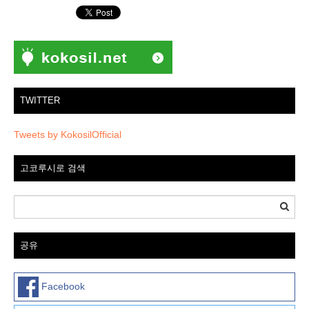
TWITTER
Tweets by KokosilOfficial
고코루시로 검색
공유
Facebook