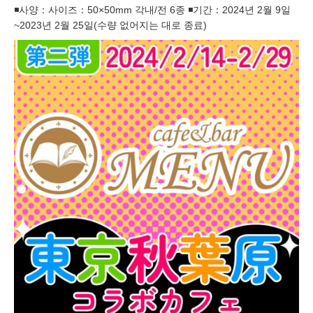
◾️사양：사이즈：50×50mm 각내/전 6종 ◾️기간：2024년 2월 9일
~2023년 2월 25일(수량 없어지는 대로 종료)