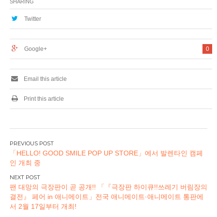
SHARING
개최 결정! !
이브! 선샤인 !! 신규
신작 일러스트도 등
Twitter
장! 11 월 1 일 (금)부
터 기간 한정으로 오
픈
Google+
0
Email this article
Print this article
글
「HELLO! GOOD SMILE POP UP STORE」에서 발렌타인 캠페
탐
인 개최 중
색
팬 대망의 극장판이 곧 공개!! 「『극장판 하이큐!!쓰레기 버림장의
결전』 페어 in 애니메이트」전국 애니메이트·애니메이트 통판에
서 2월 17일부터 개최!