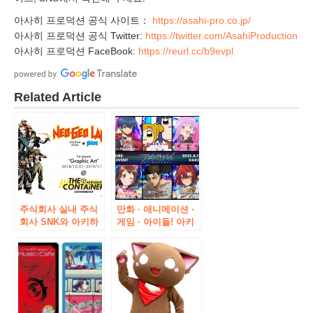
아사히 프로덕션 공식 사이트：
https://asahi-pro.co.jp/
아사히 프로덕션 공식 Twitter:
https://twitter.com/AsahiProduction
아사히 프로덕션 FaceBook:
https://reurl.cc/b9evpl
Related Article
주식회사 실내 주식
만화 · 애니메이션 ·
회사 SNK와 아키하
게임 · 아이돌! 아키
바라에서의 “새로운
하바라에서 일본을
모노즈쿠리”의 발신
건강하게 하는 서브
을 위해 팀을 이루어,
칼페스 “아키바야바
기간 한정 이벤트
이” 오리지널 콜라보
NEOGEO LAND
레이션 상품 제2탄
Limited Shop in
발표
AKIBA 개최 발표!