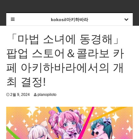
kokosil아키하바라
「마법 소녀에 동경해」
팝업 스토어＆콜라보 카
페 아키하바라에서의 개
최 결정!
2
2월 9, 2024
planopiloto
월
6
,
2
0
2
4