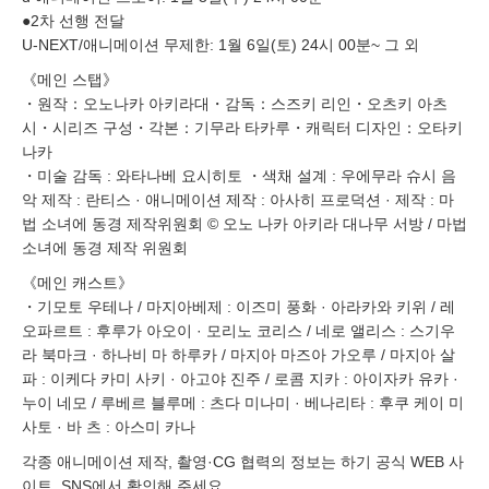
●2차 선행 전달
U-NEXT/애니메이션 무제한: 1월 6일(토) 24시 00분~ 그 외
《메인 스탭》
・원작：오노나카 아키라대・감독：스즈키 리인・오츠키 아츠
시・시리즈 구성・각본：기무라 타카루・캐릭터 디자인：오타키
나카
・미술 감독 : 와타나베 요시히토 ・색채 설계 : 우에무라 슈시 음
악 제작 : 란티스 · 애니메이션 제작 : 아사히 프로덕션 · 제작 : 마
법 소녀에 동경 제작위원회 © 오노 나카 아키라 대나무 서방 / 마법
소녀에 동경 제작 위원회
《메인 캐스트》
・기모토 우테나 / 마지아베제 : 이즈미 풍화 · 아라카와 키위 / 레
오파르트 : 후루가 아오이 · 모리노 코리스 / 네로 앨리스 : 스기우
라 북마크 · 하나비 마 하루카 / 마지아 마즈아 가오루 / 마지아 살
파 : 이케다 카미 사키 · 아고야 진주 / 로콤 지카 : 아이자카 유카 ·
누이 네모 / 루베르 블루메 : 츠다 미나미 · 베나리타 : 후쿠 케이 미
사토 · 바 츠 : 아스미 카나
각종 애니메이션 제작, 촬영·CG 협력의 정보는 하기 공식 WEB 사
이트, SNS에서 확인해 주세요.