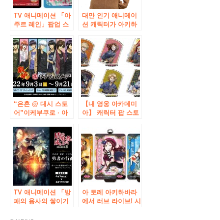
TV 애니메이션 「아
대만 인기 애니메이
주르 레인」팝업 스
션 캐릭터가 아키하
토어가 AKIHABARA
바라에 등장!
게이머즈 본점과 마
치다 점에서 12 월 7
일 (토)부터 개최 결
정! 선행 상품 판매와
추첨 회도 실시!
“은혼 @ 대시 스토
【내 영웅 아카데미
어”이케부쿠로 · 아
아】 캐릭터 팝 스토
키하바라 · 오사카 니
어에서 신상품 “아크
혼바시에서 기간 한
릴 스탠드 컬렉션”이
정 오픈! 신작 일러스
등장! 2월 12일(토)부
트 상품이 발매!
터 판매 개시! !
TV 애니메이션 「방
아 토레 아키하바라
패의 용사의 쌓이기
에서 러브 라이브! 시
Season 2」팝업 숍
리즈의 캐릭터 팝 페
「용사의 행상」이
스티벌 개최! 러브 라