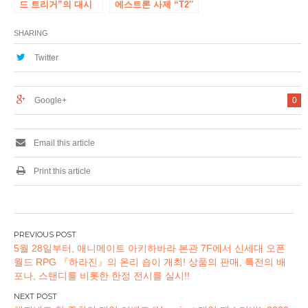
드 트리거”의 대시
에스트론 사제 “T2″
스토어 이케부쿠로·
커넥터도 선택 가능
아키하바라·오사카
한 새로운 커스텀 인
SHARING
니혼바시에서 기간
– 이어 모니터와 인
한정 오픈! 신작 일러
기 애니메이션 「걸
Twitter
스트의 상품이 발매!
즈 & 판트 최종 장
“와의 협력 모델을
기간 한정으로 판매
Google+
0
Email this article
Print this article
글
5월 28일부터, 애니메이트 아키하바라 본관 7F에서 신세대 오픈
탐
월드 RPG 『하라진』의 온리 숍이 개최! 상품의 판매, 특전의 배
색
포나, 스탠디를 비롯한 한정 전시를 실시!!