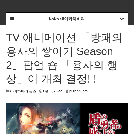
kokosil아키하바라
TV 애니메이션 「방패의
용사의 쌓이기 Season
2」팝업 숍 「용사의 행
상」이 개최 결정! !
6
아키하바라 뉴스
6월 3, 2022
planopiloto
월
1
,
2
0
2
2