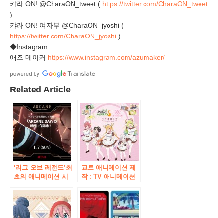
캬라 ON! @CharaON_tweet (
https://twitter.com/CharaON_tweet
)
캬라 ON! 여자부 @CharaON_jyoshi (
https://twitter.com/CharaON_jyoshi
)
◆Instagram
애즈 메이커
https://www.instagram.com/azumaker/
Related Article
‘리그 오브 레전드’최
교토 애니메이션 제
초의 애니메이션 시
작 : TV 애니메이션
리즈 “Arcane (아케
「고바야시 산지의
인 파이)」공개 기념
메이 드래곤 S
11 월 7 일에 베루사
“×”あとほぉむ 카페
루 아키하바라에서
“협력 카페가 2021