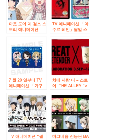
「ARCANE DAY (아
년 9 월 1 일 ~ 개최!
케인 파이 데이) ‘를
개최
아웃 도어 계 걸스 스
TV 애니메이션 「아
토리 애니메이션
주르 레인」팝업 스
「유루 검사 △ “이
토어가 AKIHABARA
벤트 샵이 아키하바
게이머즈 본점과 마
라에 오픈! “이른바
치다 점에서 12 월 7
스캔 △ 캐릭터 팝업
일 (토)부터 개최 결
스토어 ‘1 월 25 일
정! 선행 상품 판매와
(금)부터 스타트!
추첨 회도 실시!
7 월 20 일부터 TV
차에 사랑 티 – 스토
애니메이션 「가구
어 ‘THE ALLEY “×
야 님은 告ら하고자
애니메이션
~ 천재들의 연애 두
「GREAT
뇌 싸움 ~ “이벤
PRETENDER’의 정
트”보크스에서도 고
체 기획이 9/3 (목)부
들하고 싶다 “가 개
터 한정 점포에서 시
최!
작!
TV 애니메이션 “월
마그네슘 진동판 BA