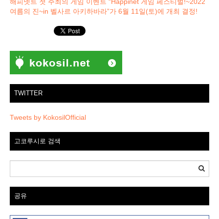
해피넷트 첫 주최의 게임 이벤트 “Happinet 게임 페스티벌!~2022
여름의 진~in 벨사르 아키하바라”가 6월 11일(토)에 개최 결정!
TWITTER
Tweets by KokosilOfficial
고코루시로 검색
공유