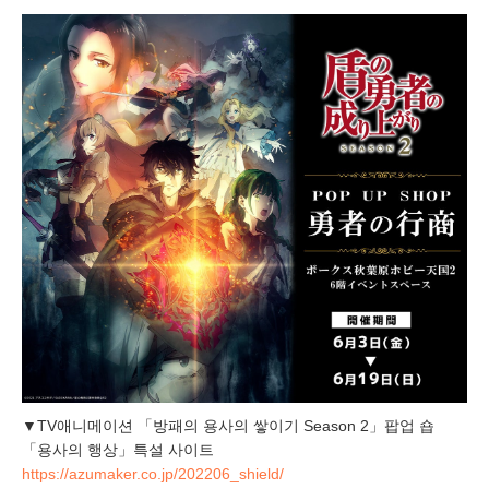
▼TV애니메이션 「방패의 용사의 쌓이기 Season 2」팝업 숍
「용사의 행상」특설 사이트
https://azumaker.co.jp/202206_shield/