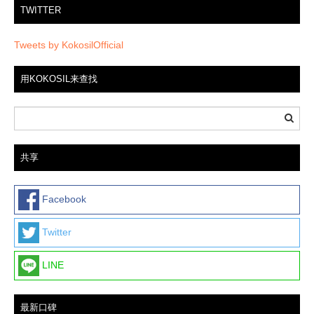
TWITTER
Tweets by KokosilOfficial
用KOKOSIL来查找
共享
Facebook
Twitter
LINE
最新口碑