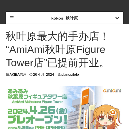
kokosil秋叶原
秋叶原最大的手办店！
“AmiAmi秋叶原Figure
Tower店”已提前开业。
2
AKIBA信息
26 4 月, 2024
planopiloto
3
4
月
,
2
0
2
4