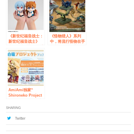
2020”！
会馆商店举行！
《新世纪福音战士：
《怪物猎人》系列
新世纪福音战士》
中，将流行怪物在手
中，抬头看着你的手
掌中再现的收藏人物
办系列中，“绫波丽”
现已上市。
和“式波·兰格雷明日
香”登场。
AmiAmi独家“
Shironeko Project
Fair” AmiAmi秋叶
原广播厅和在线商
SHARING
店！
Twitter