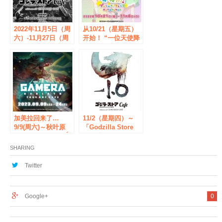
2022年11月5日（周
从10/21（星期五）
六）-11月27日（周
开始！ “一位天使降
日）“哥斯拉商店”合
临在我身上！
作咖啡厅将在秋叶原
Precious Friends”
CURE MAID
将在外卖合作咖啡厅
CAFE’（Cure Maid
秋叶原CURE MAID
Cafe）举行[Tablier
CAFE’举办！ [塔夫
Marketing Co.,
利尔营销有限公司]
Ltd.]
加美拉回来了…
11/2（星期四）～
9/9(周六)～秋叶原
「Godzilla Store
CURE MAID CAFÉ
Cafe 与 CURE
将举办“GAMERA -
MAID CAFÉ 合作」
SHARING
Rebirth-”外卖咖啡
再次举办！ [泰比利
厅！ [泰比利营销有
营销有限公司]
Twitter
限公司]
Google+
0