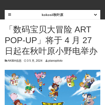
kokosil秋叶原
「数码宝贝大冒险 ART
POP-UP」将于 4 月 27
日起在秋叶原小野电举办
6
AKIBA信息
3 5 月, 2024
planopiloto
5
月
,
2
0
2
4