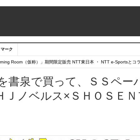
クマーク
：アカウントサービス移行のお知らせ
ing Room（仮称）」期間限定販売 NTT東日本 ・ NTT e-Sports
せていただきたい！」
ルスを書泉で買って、ＳＳペー
ＨＪノベルス×ＳＨＯＳＥＮ