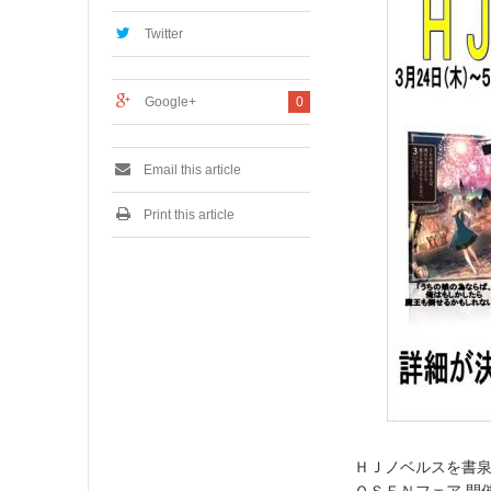
,
2
Twitter
0
1
6
Google+
0
Email this article
Print this article
ＨＪノベルスを書泉