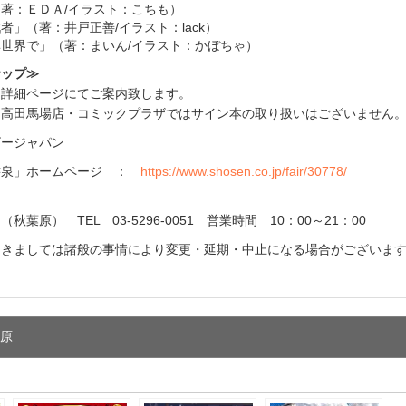
著：ＥＤＡ/イラスト：こちも）
者」（著：井戸正善/イラスト：lack）
世界で」（著：まいん/イラスト：かぼちゃ）
ナップ≫
ア詳細ページにてご案内致します。
 高田馬場店・コミックプラザではサイン本の取り扱いはございません
ージャパン
泉」ホームページ ：
https://www.shosen.co.jp/fair/30778/
葉原） TEL 03-5296-0051 営業時間 10：00～21：00
つきましては諸般の事情により変更・延期・中止になる場合がございま
葉原
e