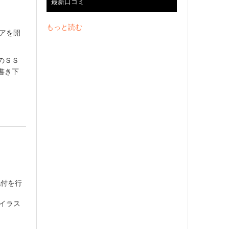
最新口コミ
もっと読む
ェアを開
のＳＳ
書き下
配付を行
/イラス