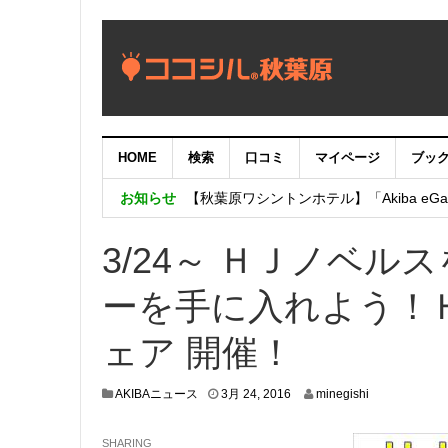
HOME
検索
口コミ
マイページ
ブッ
【重要：9月5日（火）22時】ココシル
お知らせ
【秋葉原ワシントンホテル】「Akiba eGam
「いま、困っている店舗の皆様を応援さ
3/24～ ＨＪノベ
ーを手に入れよう！
ェア 開催！
3
AKIBAニュース
3月 24, 2016
minegishi
月
2
SHARING
4