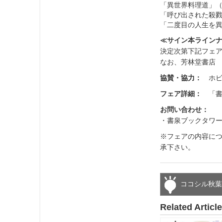
「異世界料理道」（
「呼び出された殺戮
「二度目の人生を異
≪サイン本ライン
決定次第下記フェ
なお、芳林堂書店
協賛・協力：
ホビ
フェア詳細：
「書
お問い合わせ：
・書泉ブックタワー（秋
※フェアの内容に
承下さい。
ココシル秋
Related Articl