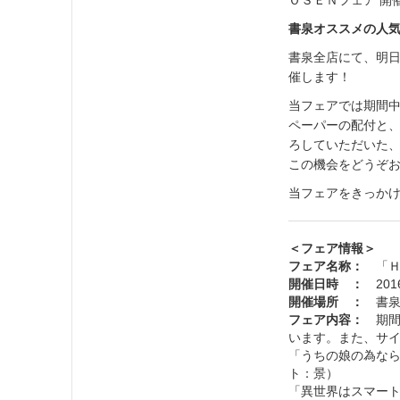
ＯＳＥＮフェア 開
書泉オススメの人気
書泉全店にて、明日
催します！
当フェアでは期間
ペーパーの配付と、
ろしていただいた
この機会をどうぞ
当フェアをきっか
＜フェア情報＞
フェア名称：
「Ｈ
開催日時 ：
201
開催場所 ：
書泉
フェア内容：
期
います。また、サ
「うちの娘の為なら
ト：景）
「異世界はスマート