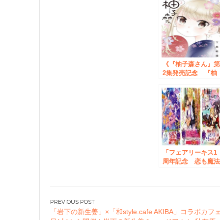
《『柚子森さん』
2集発売記念 『柚
子森さん』推しフ
ア》3/10（金）か
ら、書泉・芳林堂
店にて開催！
「フェアリーキス1
周年記念 恋も魔
も欲張りにフェアin
書泉＆芳林堂書店
2/27（月）から開
催！
投
「岩下の新生姜」×「和style.cafe AKIBA」コラボカフ
稿