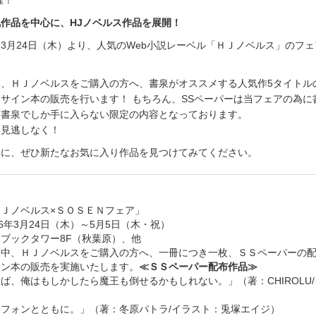
催！
作品を中心に、HJノベルス作品を展開！
3月24日（木）より、人気のWeb小説レーベル「ＨＪノベルス」のフ
中、ＨＪノベルスをご購入の方へ、書泉がオススメする人気作5タイトル
サイン本の販売を行います！ もちろん、SSペーパーは当フェアの為に
、書泉でしか手に入らない限定の内容となっております。
お見逃しなく！
けに、ぜひ新たなお気に入り作品を見つけてみてください。
Ｊノベルス×ＳＯＳＥＮフェア」
6年3月24日（木）～5月5日（木・祝）
ブックタワー8F（秋葉原）、他
間中、ＨＪノベルスをご購入の方へ、一冊につき一枚、ＳＳペーパーの
イン本の販売を実施いたします。
≪ＳＳペーパー配布作品≫
ば、俺はもしかしたら魔王も倒せるかもしれない。」（著：CHIROLU
フォンとともに。」（著：冬原パトラ/イラスト：兎塚エイジ）