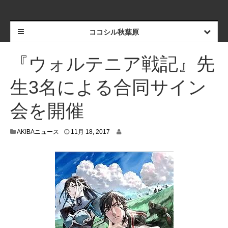
ココシル秋葉原
『ウォルテニア戦記』先
生3名による合同サイン
会を開催
1
AKIBAニュース
11月 18, 2017
1
月
1
7
,
2
0
1
7