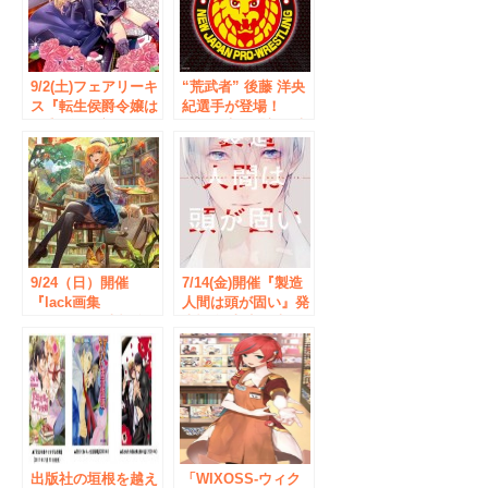
9/2(土)フェアリーキ
“荒武者” 後藤 洋央
ス『転生侯爵令嬢は
紀選手が登場！
S系教師に恋をす
4/20（木）『新日本
る。1』発売記念
プロレスリング Ｎ
月神サキ先生＆林マ
ＪＰＷグレイテスト
キ先生 Wサイン会◆
ミュージックV』発
書泉ブックタワー
売記念イベント
イベントの参加券
は、7/29(土)より書
泉ブックタワー店頭
にて配布開始
9/24（日）開催
7/14(金)開催『製造
『lack画集
人間は頭が固い』発
Palette』発売記念
売記念 上遠野浩平
lack先生サイン会◆
先生 サイン会 | 秋葉
書泉ブックタワー
原・書泉ブックタワ
ー
出版社の垣根を越え
「WIXOSS-ウィク