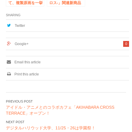
て、複製原画を一挙
ロス-」関連新商品
展示＆抽選プレゼン
が目白押し！
ト！ 「祝 すがは
2/27（月）から、第
SHARING
らりゅう先生作画
６回ウィクロスオン
200冊突破フェアin
リーショップ 開
Twitter
書泉ブックタワー」
催！
4/15（土）から開
催！
Google+
0
Email this article
Print this article
投
アイドル・アニメとのコラボカフェ「AKIHABARA CROSS
稿
TERRACE」オープン！
ナ
ビ
デジタルハリウッド大学、11/25・26は学園祭！