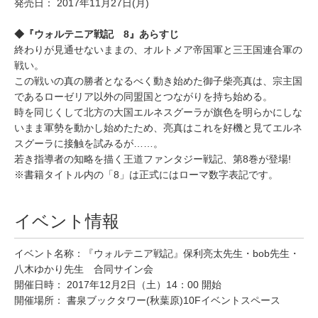
発売日： 2017年11月27日(月)
◆『ウォルテニア戦記 8』あらすじ
終わりが見通せないままの、オルトメア帝国軍と三王国連合軍の
戦い。
この戦いの真の勝者となるべく動き始めた御子柴亮真は、宗主国
であるローゼリア以外の同盟国とつながりを持ち始める。
時を同じくして北方の大国エルネスグーラが旗色を明らかにしな
いまま軍勢を動かし始めたため、亮真はこれを好機と見てエルネ
スグーラに接触を試みるが……。
若き指導者の知略を描く王道ファンタジー戦記、第8巻が登場!
※書籍タイトル内の「8」は正式にはローマ数字表記です。
イベント情報
イベント名称：『ウォルテニア戦記』保利亮太先生・bob先生・
八木ゆかり先生 合同サイン会
開催日時： 2017年12月2日（土）14：00 開始
開催場所： 書泉ブックタワー(秋葉原)10Fイベントスペース