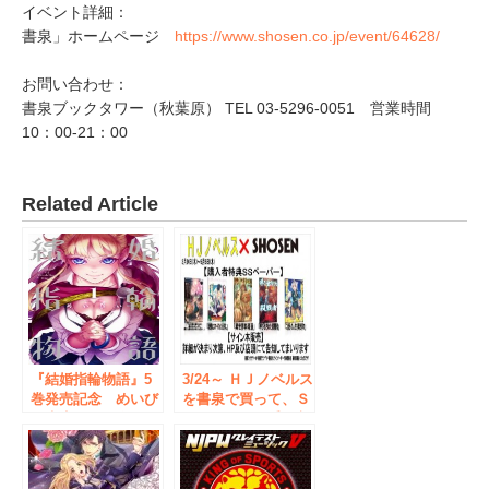
イベント詳細：
書泉」ホームページ
https://www.shosen.co.jp/event/64628/
お問い合わせ：
書泉ブックタワー（秋葉原） TEL 03-5296-0051 営業時間
10：00‐21：00
Related Article
『結婚指輪物語』5
3/24～ ＨＪノベルス
巻発売記念 めいび
を書泉で買って、Ｓ
い先生サイン会
Ｓペーパーを手に入
6/24（土） 秋葉原・
れよう！ＨＪノベル
書泉ブックタワーで
ス×ＳＨＯＳＥＮフ
開催決定！
ェア 開催！