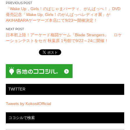
投
「Wake Up，Girls！のぱじゃまパーティ、がんばっぺ！」DVD
稿
発売記念「Wake Up, Girls！のがんばっぺレディオ展」が
ナ
AKIHABARAゲーマーズ本店にて9/23〜開催決定！
ビ
ゲ
日本初上陸！アーケード格闘ゲーム『Blade Strangers』 ロケ
ー
ーションテストをセガ 秋葉原 1号館で9/22～24に開催！
シ
ョ
ン
TWITTER
Tweets by KokosilOfficial
ココシルで検索