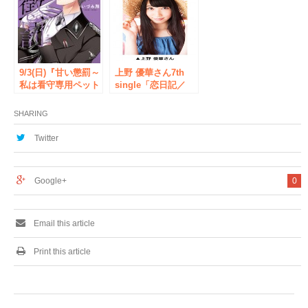
ー
タワー
9/3(日)『甘い懲罰～
上野 優華さん7th
私は看守専用ペット
single「恋日記／
2』発売記念 いづみ
Summer Mission」
翔先生サイン会◆秋
発売記念！
SHARING
葉原・書泉ブックタ
7/7（木）書泉ブッ
ワー いづみ翔先生
クタワー（秋葉原）
Twitter
のサイン会は今回が
にてインストアイベ
初めての開催となり
ントが開催決定！
ます。
Google+
0
Email this article
Print this article