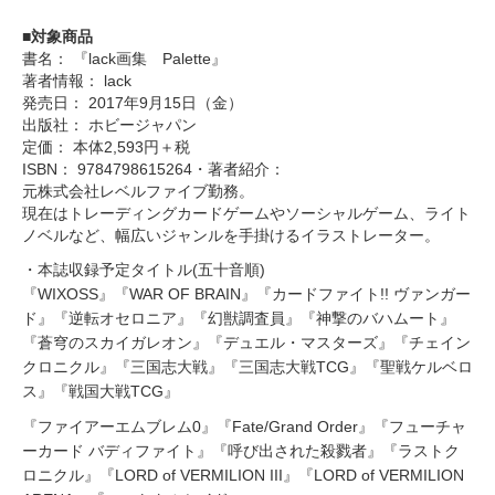
■対象商品
書名： 『lack画集 Palette』
著者情報： lack
発売日： 2017年9月15日（金）
出版社： ホビージャパン
定価： 本体2,593円＋税
ISBN： 9784798615264・著者紹介：
元株式会社レベルファイブ勤務。
現在はトレーディングカードゲームやソーシャルゲーム、ライト
ノベルなど、幅広いジャンルを手掛けるイラストレーター。
・本誌収録予定タイトル(五十音順)
『WIXOSS』『WAR OF BRAIN』『カードファイト!! ヴァンガー
ド』『逆転オセロニア』『幻獣調査員』『神撃のバハムート』
『蒼穹のスカイガレオン』『デュエル・マスターズ』『チェイン
クロニクル』『三国志大戦』『三国志大戦TCG』『聖戦ケルベロ
ス』『戦国大戦TCG』
『ファイアーエムブレム0』『Fate/Grand Order』『フューチャ
ーカード バディファイト』『呼び出された殺戮者』『ラストク
ロニクル』『LORD of VERMILION III』『LORD of VERMILION