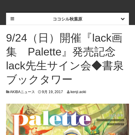
ココシル秋葉原
9/24（日）開催『lack画
集 Palette』発売記念
lack先生サイン会◆書泉
ブックタワー
9
AKIBAニュース
9月 19, 2017
kenji.aoki
月
8
,
2
0
1
7