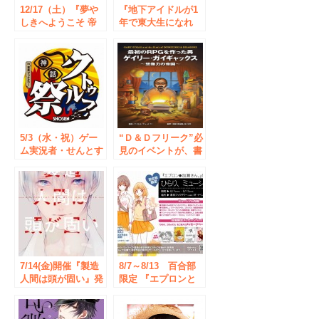
12/17（土）『夢や
『地下アイドルが1
しきへようこそ 帝
年で東大生になれ
都編 ２』 発売記念
た! 合格する技術』
さちみりほ先生サイ
発売記念 桜雪さん
ン会 開催！
のサイン＆握手会を
7/27（水）書泉ブッ
クタワーにて開催！
イベント参加券は
6/25（土）より配布
開始！
5/3（水・祝）ゲー
“Ｄ＆Ｄフリーク”必
ム実況者・せんとす
見のイベントが、書
さんと「クトゥルフ
泉ブックタワーにて
神話」を学べる公開
緊急開催決定！
生放送を、書泉ブッ
7/8（金）「最初の
クタワー「クトゥル
RPGを作った男ゲイ
フ神話祭」内にて開
リー・ガイギャック
催！
ス～想像力の帝国
～」発売記念 柳田
真坂樹さん トーク
7/14(金)開催『製造
ショー＆サイン会
8/7～8/13 百合部
人間は頭が固い』発
限定 『エプロンと
売記念 上遠野浩平
加瀬さん。』発売記
先生 サイン会 | 秋葉
念 ひらり、ミュー
原・書泉ブックタワ
ジアム◆書泉ブック