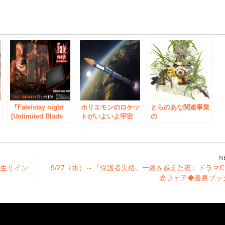
e
ラ
『Fate/stay night
ホリエモンのロケッ
とらのあな関連事業
[Unlimited Blade
トがいよいよ宇宙
の
Works]』CROSSク
へ！打ち上げに向け
AKIBAPOP:DOJO
ラウドファンディン
て、特別イベント
が、秋葉原でギャラ
品
グより本革財布の申
「ロケットナイト」
リー企画をスター
し込み受付スター
開催！ 2016年6月
ト！第一弾として、
ト！New
28日（火）
イラストレーター
k先生サイン
9/27（水）～『保護者失格。一線を越えた夜』ドラマC
「中村博文」氏によ
念フェア◆書泉ブッ
る原画展を開催。