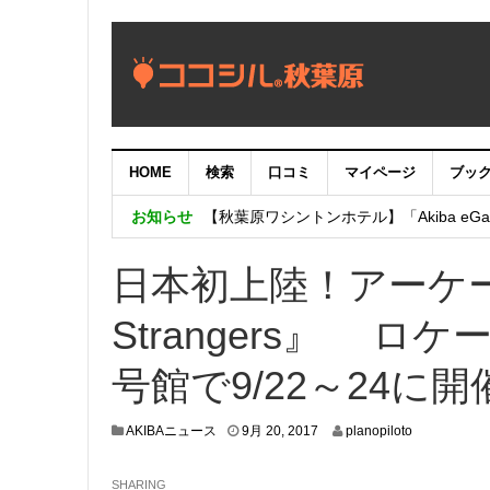
HOME
検索
口コミ
マイページ
ブッ
【重要：9月5日（火）22時】ココシル
お知らせ
【秋葉原ワシントンホテル】「Akiba eGam
「いま、困っている店舗の皆様を応援さ
日本初上陸！アーケー
Strangers』 ロ
号館で9/22～24に開
9
AKIBAニュース
9月 20, 2017
planopiloto
月
1
SHARING
4