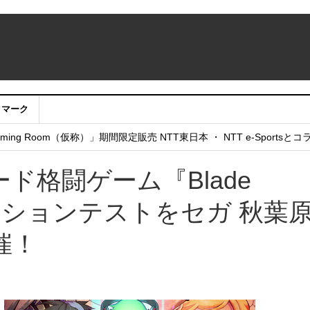
クマーク
：アカウントサービス移行のお知らせ
ing Room（仮称）」期間限定販売 NTT東日本 ・ NTT e-Sports
せていただきたい！」
ド格闘ゲーム『Blade
ケーションテストをセガ 秋葉原
催！