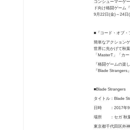
コンシューマーゲ
ド向け格闘ゲーム『Bl
9月22日(金)～2
■『コード・オブ
簡単なアクションゲー
世界に先かげて秋
「MasterT」
『格闘ゲームの楽
『Blade Stra
■Blade Stran
タイトル：Blade S
日時 ：2017年9月
場所 ：セガ 秋葉
東京都千代田区外神田