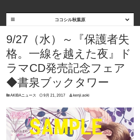
ココシル秋葉原
9/27（水）～『保護者失
格。一線を越えた夜』ド
ラマCD発売記念フェア
◆書泉ブックタワー
9
AKIBAニュース
9月 21, 2017
kenji.aoki
月
8
,
2
0
1
7