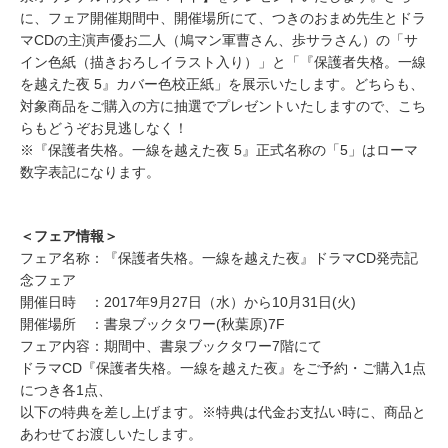
に、フェア開催期間中、開催場所にて、つきのおまめ先生とドラ
マCDの主演声優お二人（鳩マン軍曹さん、歩サラさん）の「サ
イン色紙（描きおろしイラスト入り）」と「『保護者失格。一線
を越えた夜 5』カバー色校正紙」を展示いたします。どちらも、
対象商品をご購入の方に抽選でプレゼントいたしますので、こち
らもどうぞお見逃しなく！
※『保護者失格。一線を越えた夜 5』正式名称の「5」はローマ
数字表記になります。
＜フェア情報＞
フェア名称：『保護者失格。一線を越えた夜』ドラマCD発売記
念フェア
開催日時 ：2017年9月27日（水）から10月31日(火)
開催場所 ：書泉ブックタワー(秋葉原)7F
フェア内容：期間中、書泉ブックタワー7階にて
ドラマCD『保護者失格。一線を越えた夜』をご予約・ご購入1点
につき各1点、
以下の特典を差し上げます。※特典は代金お支払い時に、商品と
あわせてお渡しいたします。