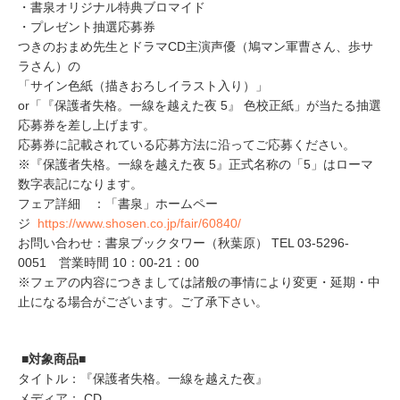
・書泉オリジナル特典ブロマイド
・プレゼント抽選応募券
つきのおまめ先生とドラマCD主演声優（鳩マン軍曹さん、歩サ
ラさん）の
「サイン色紙（描きおろしイラスト入り）」
or「『保護者失格。一線を越えた夜 5』 色校正紙」が当たる抽選
応募券を差し上げます。
応募券に記載されている応募方法に沿ってご応募ください。
※『保護者失格。一線を越えた夜 5』正式名称の「5」はローマ
数字表記になります。
フェア詳細 ：「書泉」ホームペー
ジ
https://www.shosen.co.jp/fair/60840/
お問い合わせ：書泉ブックタワー（秋葉原） TEL 03-5296-
0051 営業時間 10：00-21：00
※フェアの内容につきましては諸般の事情により変更・延期・中
止になる場合がございます。ご了承下さい。
■対象商品■
タイトル：『保護者失格。一線を越えた夜』
メディア： CD