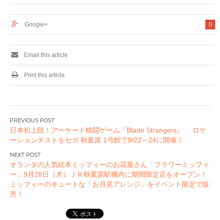
作家サイン本の販売
と直筆サイン色紙の
抽選プレゼント企画
Google+
0
を実施。
Email this article
Print this article
投
日本初上陸！アーケード格闘ゲーム『Blade Strangers』 ロケ
稿
ーションテストをセガ 秋葉原 1号館で9/22～24に開催！
ナ
ビ
オランダの人気絵本ミッフィーのお花屋さん「フラワーミッフィ
ゲ
ー」9月28日（木）ＪＲ秋葉原駅構内に期間限定店をオープン！
ー
ミッフィーのキュートな「お月見アレンジ」をイベント限定で販
売！
シ
ョ