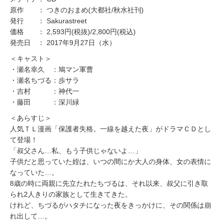
原作 ： つきのおまめ(大都社/秋水社刊)
発行 ： Sakurastreet
価格 ： 2,593円(税抜)/2,800円(税込)
発売日 ： 2017年9月27日（水）
＜キャスト＞
・瀬名幸久 ：鳩マン軍曹
・瀬名ちづる：歩サラ
・吉村 ：神代一
・藤田 ：深川緑
＜あらすじ＞
人気ＴＬ漫画「保護者失格。一線を越えた夜」がドラマＣＤとし
て登場！
「叔父さん…私、もう子供じゃないよ…」
子供だと思っていた姪は、いつの間にか大人の身体、女の表情に
なっていた…。
8歳の時に両親に先立たれたちづるは、それ以来、叔父に引き取
られ2人きりの家族として生きてきた。
けれど、ちづるがハタチになった夜をきっかけに、その関係は崩
れ出して…。