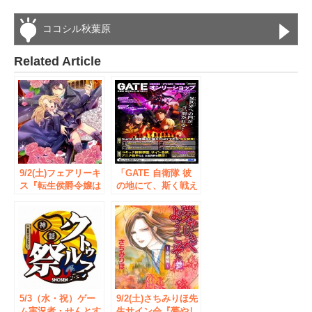
ココシル秋葉原
Related Article
9/2(土)フェアリーキ
「GATE 自衛隊 彼
ス『転生侯爵令嬢は
の地にて、斯く戦え
S系教師に恋をす
り」オンリーショッ
る。1』発売記念
プ 12/28（月）～
月神サキ先生＆林マ
書泉ブックタワー
キ先生 Wサイン会◆
（秋葉原）にて開
書泉ブックタワー
催！
イベントの参加券
は、7/29(土)より書
泉ブックタワー店頭
にて配布開始
5/3（水・祝）ゲー
9/2(土)さちみりほ先
ム実況者・せんとす
生サイン会『夢やし