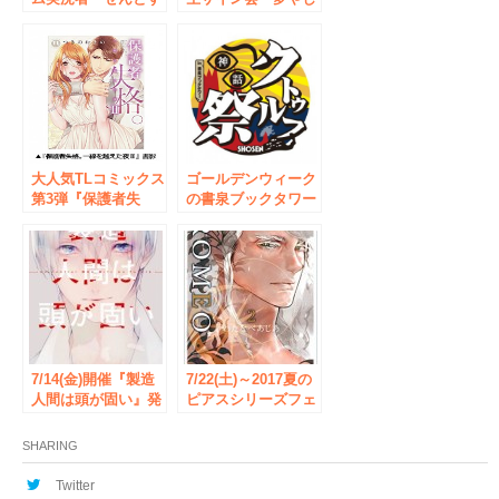
さんと「クトゥルフ
きへようこそ～帝都
神話」を学べる公開
編～参』発売を記念
生放送を、書泉ブッ
して開催◆
クタワー「クトゥル
秋葉原・書泉ブック
フ神話祭」内にて開
タワー サイン会開
催！
催を記念して、「直
筆サイン入りPOP」
の抽選プレゼントな
大人気TLコミックス
ど、特典盛り沢山の
ゴールデンウィーク
第3弾『保護者失
フェアも実施。
の書泉ブックタワー
格。一線を越えた夜
は「クトゥルフ神
III』発売記念！ つ
話」尽くし！
きのおまめ先生 サ
5/3（水・
イン会を、書泉ブッ
祝）-5/7（日）＜ク
クタワーにて開催決
トゥルフ神話祭 in
定！
書泉ブックタワー＞
7/14(金)開催『製造
7/22(土)～2017夏の
人間は頭が固い』発
ピアスシリーズフェ
売記念 上遠野浩平
アin書泉ブックタワ
先生 サイン会 | 秋葉
ー◆書泉ブックタワ
SHARING
原・書泉ブックタワ
ー わたなべあじあ
ー
先生他、人気のBL
Twitter