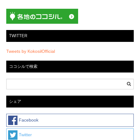
ン
TWITTER
Tweets by KokosilOfficial
ココシルで検索
シェア
Facebook
Twitter