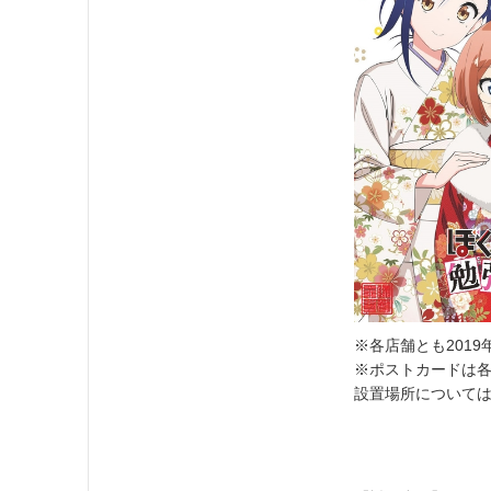
※各店舗とも201
※ポストカードは
設置場所について