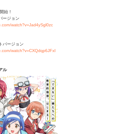
送開始！
グバージョン
be.com/watch?v=Jad4ySgl0zc
ートバージョン
be.com/watch?v=CXQdqp6JFxI
アル