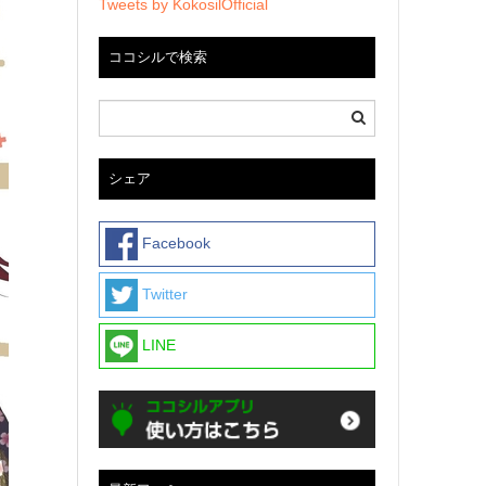
Tweets by KokosilOfficial
ココシルで検索
シェア
Facebook
Twitter
LINE