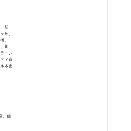
岡、新
合ヶ丘、
京橋、
木、川
モラージ
ンティ京
ール木更
店、仙