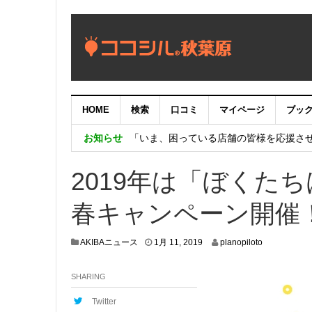
【重要：9月5日（火）22時】ココシル
HOME
検索
口コミ
マイページ
ブッ
【秋葉原ワシントンホテル】「Akiba eGam
お知らせ
「いま、困っている店舗の皆様を応援さ
2019年は「ぼくた
春キャンペーン開催
1
AKIBAニュース
1月 11, 2019
planopiloto
月
9
SHARING
,
2
0
Twitter