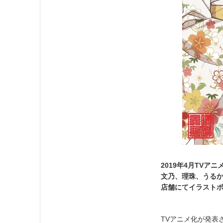
2019年4月TVア
文乃、理珠、うる
店舗にてイラスト
TVアニメ化が発表