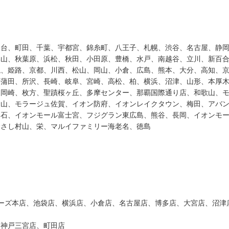
仙台、町田、千葉、宇都宮、錦糸町、八王子、札幌、渋谷、名古屋、静
郡山、秋葉原、浜松、秋田、小田原、豊橋、水戸、南越谷、立川、新百
槻、姫路、京都、川西、松山、岡山、小倉、広島、熊本、大分、高知、
、蒲田、所沢、長崎、岐阜、宮崎、高松、柏、横浜、沼津、山形、本厚
東岡崎、枚方、聖蹟桜ヶ丘、多摩センター、那覇国際通り店、和歌山、
金山、モラージュ佐賀、イオン防府、イオンレイクタウン、梅田、アバ
明石、イオンモール富士宮、フジグラン東広島、熊谷、長岡、イオンモ
むさし村山、栄、マルイファミリー海老名、徳島
ゲーマーズ本店、池袋店、横浜店、小倉店、名古屋店、博多店、大宮店、沼津
、神戸三宮店、町田店