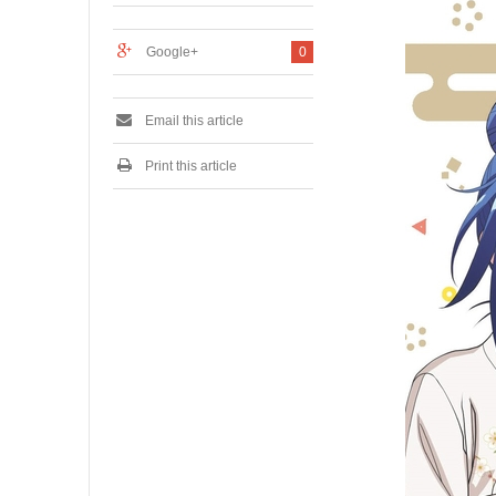
1
9
Google+
0
Email this article
Print this article