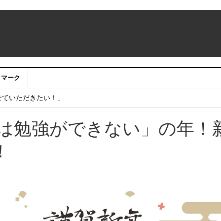
：アカウントサービス移行のお知らせ
クマーク
ing Room（仮称）」期間限定販売 NTT東日本 ・ NTT e-Sports
せていただきたい！」
ちは勉強ができない」の年！
！