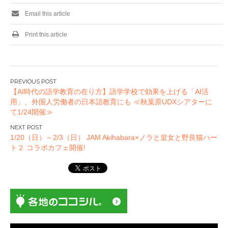
Email this article
Print this article
投
【AI時代の語学教育の在り方】語学学校で効果を上げる「AI活
稿
用」、外国人労働者の日本語教育にも ≪秋葉原UDXシアターに
ナ
て1/24開催≫
ビ
ゲ
1/20（日）～2/3（日） JAM Akihabara×ノラと皇女と野良猫ハー
ー
ト２ コラボカフェ開催!
シ
ョ
ン