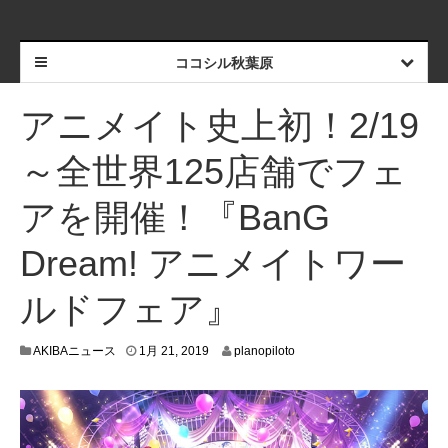
ココシル秋葉原
アニメイト史上初！2/19
～全世界125店舗でフェ
アを開催！『BanG
Dream! アニメイトワー
ルドフェア』
1
AKIBAニュース
1月 21, 2019
planopiloto
月
1
5
,
2