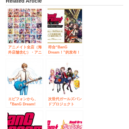
Related Article
アニメイト全店（海
符合“BanG
外店舗含む）・アニ
Dream！”的发布！
メイト通販・グラッ
我们只进行商店和支
テにて「ガルパ5周
持商店！
年記念 BanG
Dream!×アニメイト
ワールドフェア
2022」が2月11日か
らスタート！
エピフォンから、
次世代ガールズバン
『BanG Dream!
ドプロジェクト
（バンドリ！）』発
「BanG Dream!
のボーイズバンドプ
（バンドリ！）」
ロジェクト
「BanG Dream!×ア
『ARGONAVIS
ニメイト ワールド