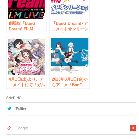
from BanG
フェア2020」が
Dream!』のギタリ
2020年2月14日より
スト五稜結人のシグ
開催
ネチャー・モデル発
売開始！
劇場版「BanG
『BanG Dream!×ア
Dream! FILM
ニメイトオンリーシ
LIVE」アニメイト
ョップ ～Road to
オンリーショップ＆
ワールドフェア2021
応援店が8/24より開
～』が1月16日(土)よ
催！
り開催！
4月1日(土)より、ア
2023年9月1日(金)か
ニメイトにて「ガル
らアニメ「BanG
パ超大型アップデー
Dream! It’s
ト記念！ BanG
MyGO!!!!!」×アトレ
SHARING
Dream!×アニメイト
秋葉原 POP UP
スプリングセレブレ
STOREが開催！
Twitter
ーション」開催決
定！
Google+
0