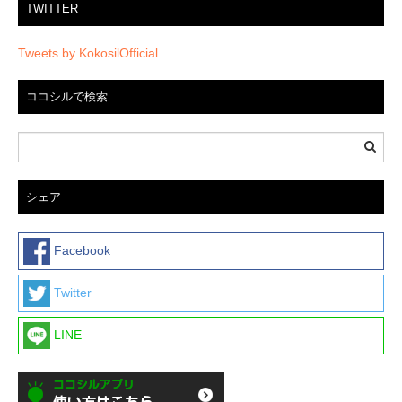
TWITTER
Tweets by KokosilOfficial
ココシルで検索
シェア
Facebook
Twitter
LINE