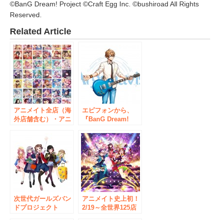
©BanG Dream! Project ©Craft Egg Inc. ©bushiroad All Rights
Reserved.
Related Article
アニメイト全店（海
エピフォンから、
外店舗含む）・アニ
『BanG Dream!
メイト通販・グラッ
（バンドリ！）』発
テにて「ガルパ5周
のボーイズバンドプ
年記念 BanG
ロジェクト
Dream!×アニメイト
『ARGONAVIS
ワールドフェア
from BanG
2022」が2月11日か
Dream!』のギタリ
らスタート！
スト五稜結人のシグ
ネチャー・モデル発
次世代ガールズバン
売開始！
アニメイト史上初！
ドプロジェクト
2/19～全世界125店
「BanG Dream!
舗でフェアを開催！