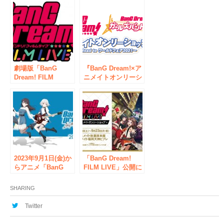
（バンドリ！）」
『BanG Dream! ア
「BanG Dream!×ア
ニメイトワールドフ
ニメイト ワールド
ェア』
フェア2020」が
2020年2月14日より
開催
劇場版「BanG
『BanG Dream!×ア
Dream! FILM
ニメイトオンリーシ
LIVE」アニメイト
ョップ ～Road to
オンリーショップ＆
ワールドフェア2021
応援店が8/24より開
～』が1月16日(土)よ
催！
り開催！
2023年9月1日(金)か
「BanG Dream!
らアニメ「BanG
FILM LIVE」公開に
Dream! It’s
合わせ、アニメイト
MyGO!!!!!」×アトレ
にてバンドリ！オン
SHARING
秋葉原 POP UP
リーショップ&応援
STOREが開催！
店を実施！
Twitter