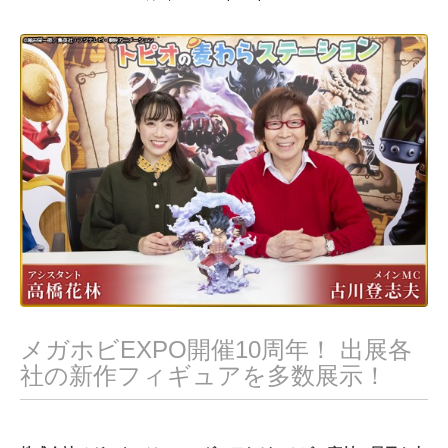
月
2
8
,
2
0
1
9
メガホビEXPO開催10周年！ 出展各
社の新作フィギュアを多数展示！