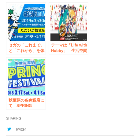
ント情報のご案内
SNS映えする”新作
5月27日（土）11：
フィギュアを多数展
00～18：00 東京都
示！
千代田区
AKIBA_SQUARE
セガの「これまで」
テーマは「Life with
と「これから」を体
Hobby」 生活空間
感するステージイベ
でホビーの魅せ方を
ント「SEGA Fan
ご提案！ 「メガホ
Meet-Up 2019」・
ビEXPO2016
「セガサターン25周
Autumn」開催11月
年大感謝祭」開催決
26日（土） １０：
定！
００～１７：００
東京都千代田区
AKIBA SQUARE
秋葉原の各免税店に
て「SPRING
FESTIVAL 2018 in
AKIHABARA」を開
SHARING
催！
Twitter