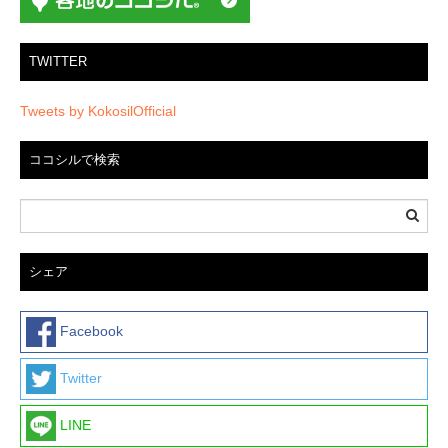
TWITTER
Tweets by KokosilOfficial
ココシルで検索
シェア
Facebook
Twitter
LINE