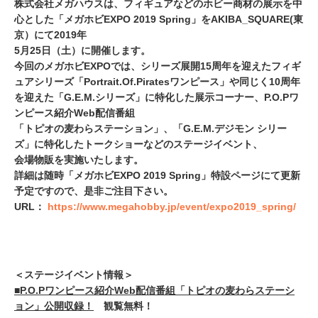
株式会社メガハウスは、フィギュアなどのホビー商材の展示を中
心とした「メガホビEXPO 2019 Spring」をAKIBA_SQUARE(東
京）にて2019年
5月25日（土）に開催します。
今回のメガホビEXPOでは、シリーズ展開15周年を迎えたフィギ
ュアシリーズ「Portrait.Of.Piratesワンピース」や同じく10周年
を迎えた「G.E.M.シリーズ」に特化した展示コーナー、P.O.Pワ
ンピース紹介Web配信番組
「トピオの麦わらステーション」、「G.E.M.デジモン シリー
ズ」に特化したトークショーなどのステージイベント、
会場物販を実施いたします。
詳細は随時「メガホビEXPO 2019 Spring」特設ページにて更新
予定ですので、是非ご注目下さい。
URL：
https://www.megahobby.jp/event/expo2019_spring/
＜ステージイベント情報＞
■P.O.Pワンピース紹介Web配信番組「トピオの麦わらステーシ
ョン」公開収録！
観覧無料！