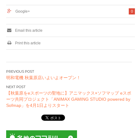
Google+
0
Email this article
Print this article
投
明和電機 秋葉原店いよいよオープン！
稿
ナ
【秋葉原をeスポーツの聖地に】アニマックス×ソフマップ eスポ
ビ
ーツ共同プロジェクト「ANIMAX GAMING STUDIO powered by
ゲ
Sofmap」を4月1日よりスタート
ー
シ
ョ
ン