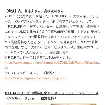
【出演】古川登志夫さん、高橋花林さん
2019年に発売15周年を迎えた『ONE PIECE』のフィギュアシリ
ーズ「P.O.Pワンピース」をもりあげるプロジェクトとして、
「P.O.P15周年応援アンバサダー」に就任した声優 古川登志夫さ
んがメインMCを務めるP.O.P応援Web配信番組「トピオの麦わら
ステーション」の公開収録が決定！イベントではアシスタント
MC 高橋花林さんとともに、イベントで発表されるP.O.Pの最新
情報を紹介する「火拳のトピオトピックス」や、番組内のコーナ
ー「P.O.Pでなんか言えェ！」も実施します。
☆P.O.Pワンピース15周年YouTubeチャンネル
https://www.youtube.com/channel/UCFXlSzDd2PobdqOIXacOcw
w/
☆P.O.Pワンピースシリーズ特設ページ
https://www.megahobby.jp/event/pop_sp/
■G.E.M.シリーズ10周年記念 G.E.M.デジモンアドベンチャー ス
ペシャルトークショー
観覧無料！