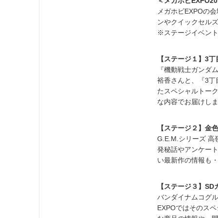
＜メガホビEXPO2
メガホビEXPOの
ンやクイックセル
※ステージイベン
【ステージ１】3丁
『機動戦士ガンダム
裕香さんと、『3
たスペシャルトー
な内容でお届けし
【ステージ２】金色
G.E.M.シリー
発秘話やアンケー
い最新作の情報も
【ステージ３】SD
バンダイナムコグル
EXPOではそのス