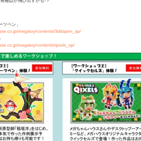
発秘話が飛び出すかも!？
ーツペン」
use.co.jp/megatoy/contents/3ddapen_sp/
」
se.co.jp/megatoy/contents/qixels_sp/