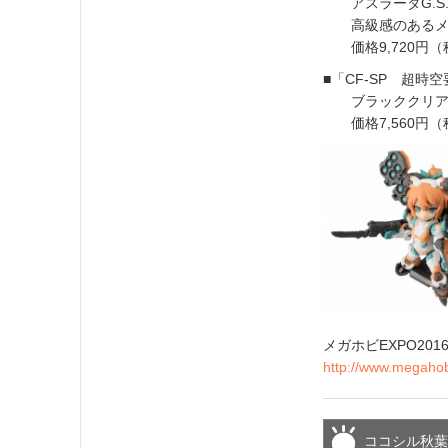
アスラーダG.S.X 2
高級感のあるメタ
価格9,720円（
■「CF-SP 超
ブラッククリアボ
価格7,560円（
メガホビEXPO201
http://www.megaho
ココシル秋