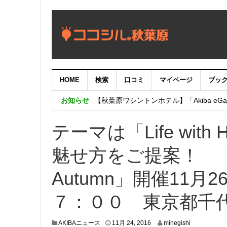
HOME
検索
口コミ
マイページ
ブッ
【重要：9月5日（火）22時】ココシル
お知らせ
【秋葉原ワシントンホテル】「Akiba eGam
「いま、困っている店舗の皆様を応援さ
テーマは「Life wi
魅せ方をご提案！ 「メ
Autumn」開催11
７：００ 東京都千代田
1
AKIBAニュース
11月 24, 2016
minegishi