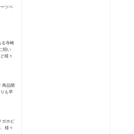
アーツペ
ある寺崎
に招い
など様々
！商品開
よりも早
メガホビ
め、様々