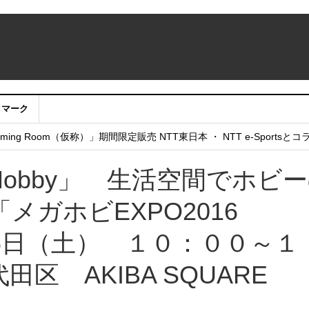
クマーク
：アカウントサービス移行のお知らせ
ing Room（仮称）」期間限定販売 NTT東日本 ・ NTT e-Sports
せていただきたい！」
th Hobby」 生活空間でホビ
ガホビEXPO2016
月26日（土） １０：００～１
区 AKIBA SQUARE