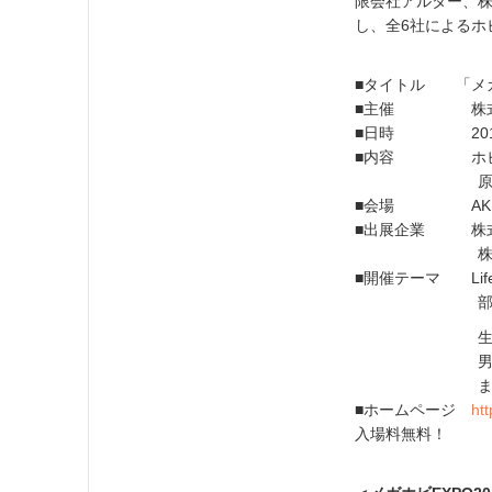
限会社アルター、
し、全6社によるホ
■タイトル 「メガホ
■主催 株式
■日時 2016年
■内容 ホビー
原型、彩色教
■会場 AKIBA 
■出展企業 株式
株式会社シナ
■開催テーマ Life w
部屋に見立て
生活空間のな
男女別にコン
まさに「Life
■ホームページ
ht
入場料無料！