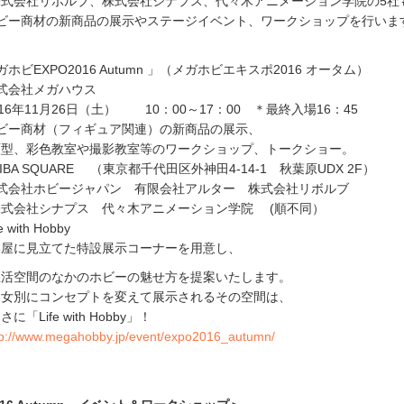
株式会社リボルブ、株式会社シナプス、代々木アニメーション学院の5社
ビー商材の新商品の展示やステージイベント、ワークショップを行いま
ビEXPO2016 Autumn 」（メガホビエキスポ2016 オータム）
会社メガハウス
11月26日（土） 10：00～17：00 ＊最終入場16：45
商材（フィギュア関連）の新商品の展示、
室や撮影教室等のワークショップ、トークショー。
SQUARE （東京都千代田区外神田4-14-1 秋葉原UDX 2F）
会社ホビージャパン 有限会社アルター 株式会社リボルブ
プス 代々木アニメーション学院 (順不同）
ith Hobby
た特設展示コーナーを用意し、
かのホビーの魅せ方を提案いたします。
セプトを変えて展示されるその空間は、
 with Hobby」！
tp://www.megahobby.jp/event/expo2016_autumn/