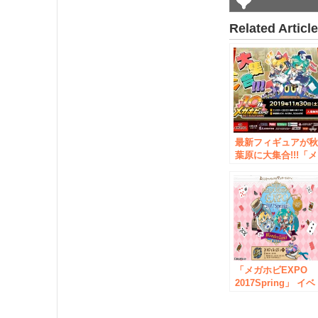
Related Articl
最新フィギュアが
葉原に大集合!!!「メ
ガホビEXPO 2019
Autumn 」開催の
案内
「メガホビEXPO
2017Spring」 イベ
ント情報のご案
5月27日（土）11：