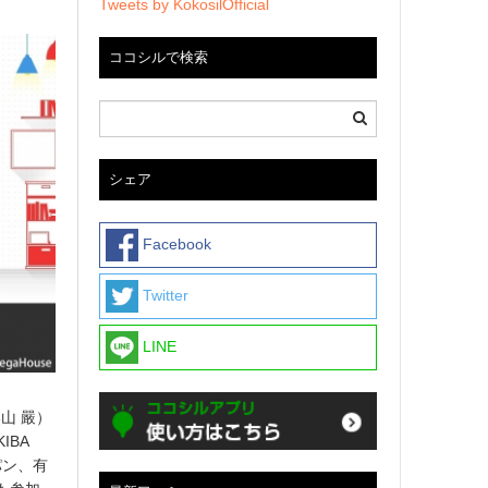
Tweets by KokosilOfficial
ココシルで検索
シェア
Facebook
Twitter
LINE
山 嚴）
IBA
パン、有