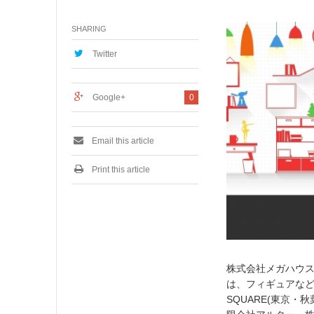
1
月
SHARING
1
8
,
Twitter
2
0
1
Google+
0
6
Email this article
Print this article
株式会社メガハウス
は、フィギュアなどの
SQUARE(東京・