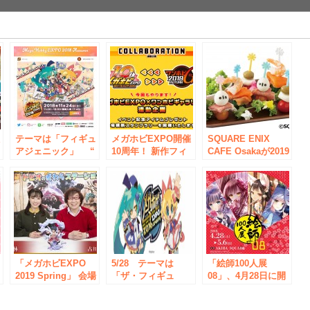
e
秋
テーマは「フィギュ
メガホビEXPO開催
SQUARE ENIX
アジェニック」 “
10周年！ 新作フィ
CAFE Osakaが2019
SNS映えする”新作
ギュアを多数展示！
年11月16日に再オー
ご
フィギュアを多数展
「メガホビEXPO
プン！株式会社エス
示！
2019 Autumn」ステ
エルディーが店舗運
ージ企画、連動企画
営業務を受託
情報更新のお知らせ
「メガホビEXPO
5/28 テーマは
「絵師100人展
2019 Spring」 会場
「ザ・フィギュ
08」、4月28日に開
内
物販/ステージイベ
ア!!!」 ワークショ
催決定！テーマは
ントのお知らせ
ップ参加者受付中！
「雅」！