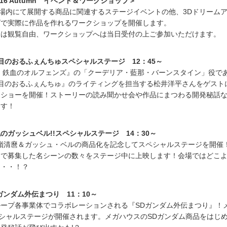
016 Autumn イベント＆ワークショップ＞
会場内にて展開する商品に関連するステージイベントの他、3Dドリーム
ズで実際に作品を作れるワークショップを開催します。
トは観覧自由、ワークショップへは当日受付の上ご参加いただけます。
目のおるふぇんちゅスペシャルステージ 12：45～
 鉄血のオルフェンズ』の「クーデリア・藍那・バーンスタイン」役で
丁目のおるふぇんちゅ』のライティングを担当する松井洋平さんをゲスト
クショーを開催！ストーリーの読み聞かせ会や作品にまつわる開発秘話
ます！
のガッシュベル!!スペシャルステージ 14：30～
ズ 高嶺清麿＆ガッシュ・ベルの商品化を記念してスペシャルステージを開催
トで募集した名シーンの数々をステージ中に上映します！会場ではどこ
・・・！？
ガンダム外伝まつり 11：10～
ープ各事業体でコラボレーションされる『SDガンダム外伝まつり』！
ペシャルステージが開催されます。メガハウスのSDガンダム商品をはじ