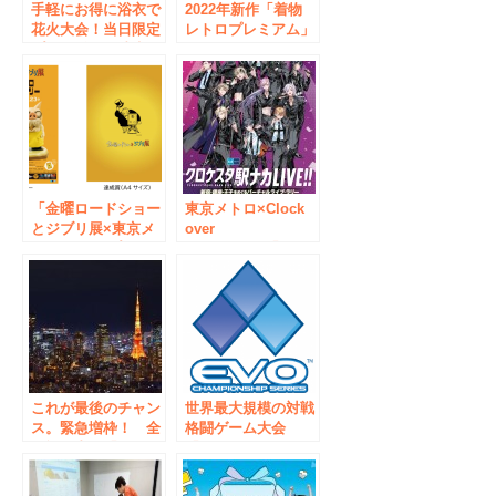
手軽にお得に浴衣で
2022年新作「着物
花火大会！当日限定
レトロプレミアム」
プラン登場！徒歩圏
をスタート！！10
内の広々特設会場
代〜20代女性やファ
も！
ッション感度の高い
オピニオンリーダー
に『着物を気軽に楽
しむ』を発信！！
【着物レンタル
VASARA】
「金曜ロードショー
東京メトロ×Clock
とジブリ展×東京メ
over
トロ スタンプラリ
ORQUESTA「クロ
ー」を実施します！
ケスタ駅ナカ
LIVE!!〜新宿・銀
座・王子をめぐるバ
ーチャルライブ・ラ
リー〜」を実施しま
す！
これが最後のチャン
世界最大規模の対戦
ス。緊急増枠！ 全
格闘ゲーム大会
国旅行支援「ただい
「EVO Japan
ま東京プラス」＋東
2018」 2018年1月26
京都「もっと
日(金)～28日(日)開