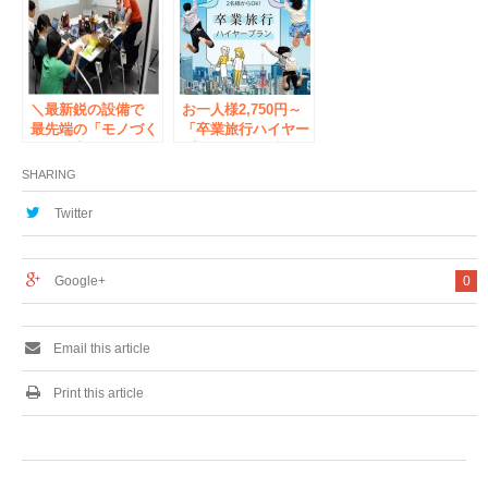
Tokyo」を併用した
催予定 EVO
特別企画！ 割引後
Japan 2018に先駆
￥3,200-～で東京都
けた新大会 オープ
内のホテル朝食付き
ントーナメント「賽
宿泊プラン
［sai］」 2017年5
＼最新鋭の設備で
月20日(土)、21日
お一人様2,750円～
最先端の「モノづく
(日)開催
「卒業旅行ハイヤー
り」が実現／体験型
プラン 」（観光ハ
プラットフォーム
イヤー利用・東京発
SHARING
「アクティビティジ
着） 9月10日
ャパン」と
（金）より販売開始
Twitter
DMM.make AKIBA
がコラボ
Google+
0
Email this article
Print this article