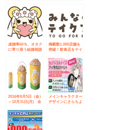
スペシャルプライ
VASARA」が累計ご
ス』感謝の気持ちを
利用者数30万人突破
込めて人気のメニュ
を記念して「総額
ーがお試ししやすい
100万円クーポンプ
価格に♪
レゼントキャンペー
ン」を実施しま
す！！
成婚率60％、オタク
掲載数1,000店舗を
に寄り添う結婚相談
突破！飲食店をテイ
サービス『とら婚』
クアウトで応援する
が、「オンライン婚
掲載費・永久０円
活」を2020年4月末
「みんなのテイクア
より導入。2020年6
ウト」、新たに24地
月1日から「オンラ
域の情報サイトを公
イン婚活応援キャン
開
ぺーン」をスター
ト。
2016年8月5日（金）
メインキャラクター
～10月31日(月) 全
デザインにさらちよ
米No.1自然派ポップ
み氏、楽曲提供に菊
コーンブランド
田裕樹氏を迎えた魔
「Doc Popcorn」～
法パズルアドベンチ
新業態！初のキオス
ャーゲーム『マジカ
ク型店舗で、秋葉原
ルデイズ』、津田健