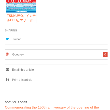
に初出店～「ヨドバ
次郎氏が登場するグ
シAkiba」に期間限
ッズ販売イベント
定オープン！ オー
を、2月11日（秋葉
プン初日限定、フリ
TSUKUMO、インテ
原）にて開催
ーポップコーンイベ
ルCPUとマザーボー
ントも開催！
ドを含むセットを購
入で最大5000ポイン
SHARING
ト進呈のキャンペー
ンを開催
Twitter
Google+
0
Email this article
Print this article
投
Commemorating the 150th anniversary of the opening of the
稿