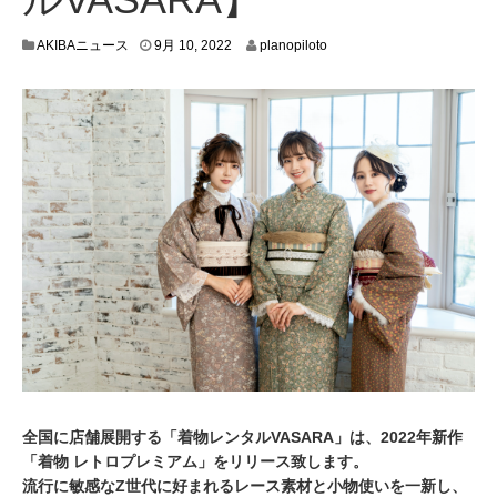
9
AKIBAニュース
9月 10, 2022
planopiloto
月
8
,
2
0
2
2
全国に店舗展開する「着物レンタルVASARA」は、2022年新作
「着物 レトロプレミアム」をリリース致します。
流行に敏感なZ世代に好まれるレース素材と小物使いを一新し、