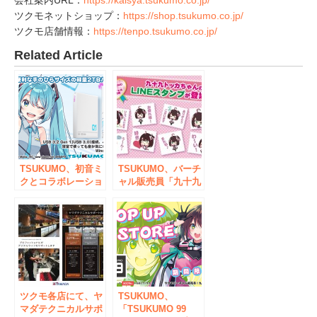
会社案内URL：
https://kaisya.tsukumo.co.jp/
ツクモネットショップ：
https://shop.tsukumo.co.jp/
ツクモ店舗情報：
https://tenpo.tsukumo.co.jp/
Related Article
TSUKUMO、初音ミ
TSUKUMO、バーチ
クとコラボレーショ
ャル販売員「九十九
ンしたアイ・オー・
トッカ」のツイッタ
データ機器社製ポー
ーフォロワー数
タブルハードディス
5,000人突破記念と
クを販売
してLINEスタンプ
を発売
ツクモ各店にて、ヤ
TSUKUMO、
マダテクニカルサポ
「TSUKUMO 99