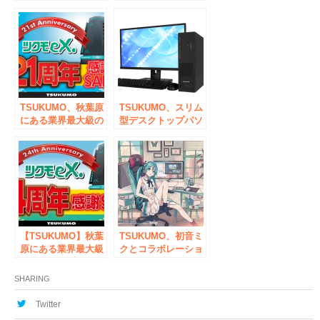
ート会員サービスの
BOOTHショップ」
取り扱い、新規会員
のポップアップスト
の受付を開始いたし
アを秋葉原と大阪に
ます。
て期間限定オープン
TSUKUMO、秋葉原
TSUKUMO、スリム
にある業界最大級の
型デスクトップパソ
PCパーツ専門ショ
コン『TSUKUMO
ップ「TSUKUMO
PC SLIM』を発売
eX.」のオープン21
周年を記念したセー
ルを開催
【TSUKUMO】秋葉
TSUKUMO、初音ミ
原にある業界最大級
クとコラボレーショ
のPCパーツ専門シ
ンしたThermaltake
ョップ「TSUKUMO
社製パソコン周辺機
SHARING
eX.」24周年感謝
器6商品を2020年7月
SALEを開催
1日(水)より予約開始
Twitter