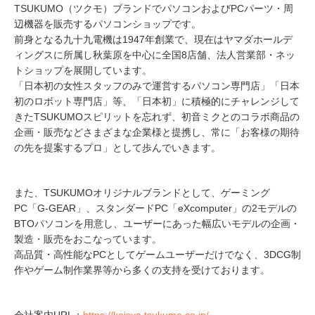
TSUKUMO（ツクモ）ブランドでパソコンおよびPCパーツ・周
辺機器を販売するパソコンショップです。
前身となる九十九電機は1947年創業で、現在はヤマダホールデ
ィングスに所属し秋葉原を中心に全国8店舗、法人営業部・ネッ
トショップを展開しています。
「日本初の女性スタッフのみで運営するパソコン専門店」「日本
初のロボット専門店」等、「日本初」に積極的にチャレンジして
きたTSUKUMOスピリットを忘れず、初音ミクとのコラボ商品の
企画・販売などさまざまな企業様と提携し、常に「お客様の期待
の先を提案するプロ」として歩んでいきます。
また、TSUKUMOオリジナルブランドとして、ゲーミング
PC「G-GEAR」、スタンダードPC「eXcomputer」の2モデルの
BTOパソコンを用意し、ユーザーにあった幅広いモデルの企画・
製造・販売をおこなっています。
高品質・高性能なPCとしてゲームユーザーだけでなく、3DCG制
作やゲーム制作業界等から多くの支持を受けております。