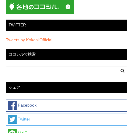
TWITTER
Tweets by KokosilOfficial
ココシルで検索
シェア
Facebook
Twitter
LINE