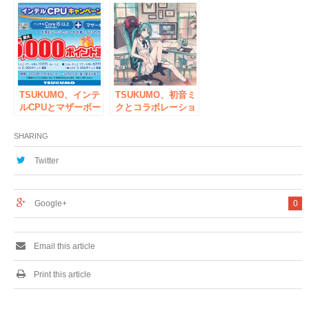
のポップアップスト
PC SLIM』を発売
アを秋葉原と大阪に
て期間限定オープン
TSUKUMO、インテ
TSUKUMO、初音ミ
ルCPUとマザーボー
クとコラボレーショ
ドを含むセットを購
ンしたThermaltake
入で最大5000ポイン
社製パソコン周辺機
SHARING
ト進呈のキャンペー
器6商品を2020年7月
ンを開催
1日(水)より予約開始
Twitter
Google+
0
Email this article
Print this article