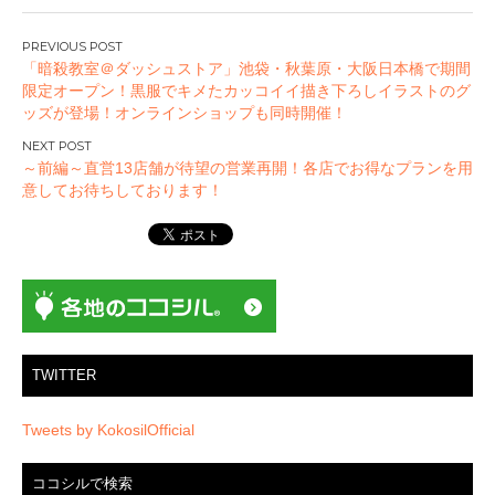
投
「暗殺教室＠ダッシュストア」池袋・秋葉原・大阪日本橋で期間
稿
限定オープン！黒服でキメたカッコイイ描き下ろしイラストのグ
ナ
ッズが登場！オンラインショップも同時開催！
ビ
ゲ
～前編～直営13店舗が待望の営業再開！各店でお得なプランを用
ー
意してお待ちしております！
シ
ョ
ン
TWITTER
Tweets by KokosilOfficial
ココシルで検索