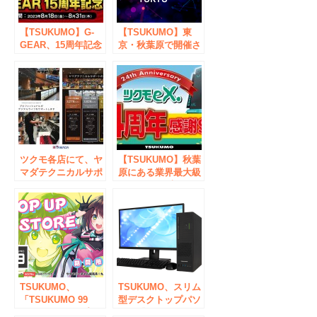
【TSUKUMO】G-
【TSUKUMO】東
GEAR、15周年記念
京・秋葉原で開催さ
セールを開催
れるエピックゲーム
ズジャパン主催の
Unreal Engine公式
大型イベント
「UNREAL FEST
2023 TOKYO」に出
展
ツクモ各店にて、ヤ
【TSUKUMO】秋葉
マダテクニカルサポ
原にある業界最大級
ート会員サービスの
のPCパーツ専門シ
取り扱い、新規会員
ョップ「TSUKUMO
の受付を開始いたし
eX.」24周年感謝
ます。
SALEを開催
TSUKUMO、
TSUKUMO、スリム
「TSUKUMO 99
型デスクトップパソ
BOOTHショップ」
コン『TSUKUMO