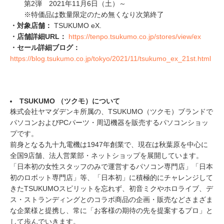
第2弾 2021年11月6日（土）～
※特価品は数量限定のため無くなり次第終了
・対象店舗：
TSUKUMO eX.
・店舗詳細URL：
https://tenpo.tsukumo.co.jp/stores/view/ex
・セール詳細ブログ：
https://blog.tsukumo.co.jp/tokyo/2021/11/tsukumo_ex_21st.html
TSUKUMO （ツクモ）について
株式会社ヤマダデンキ所属の、TSUKUMO（ツクモ）ブランドで
パソコンおよびPCパーツ・周辺機器を販売するパソコンショッ
プです。
前身となる九十九電機は1947年創業で、現在は秋葉原を中心に
全国9店舗、法人営業部・ネットショップを展開しています。
「日本初の女性スタッフのみで運営するパソコン専門店」「日本
初のロボット専門店」等、「日本初」に積極的にチャレンジして
きたTSUKUMOスピリットを忘れず、初音ミクやホロライブ、デ
ス・ストランディングとのコラボ商品の企画・販売などさまざま
な企業様と提携し、常に「お客様の期待の先を提案するプロ」と
して歩んでいきます。