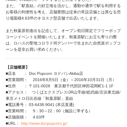
また、「駅直結」の好立地を活かし、通勤や通学で駅を利用する
お客様の利便性を考え、店舗業態は従来の常設店舗とは異なる売
り場面積4.63坪のキヨスク型店舗で出店いたします。
また秋葉原初進出を記念して、オープン初日限定でフリーポップ
コーンイベントを開催いたします。秋葉原駅にお立ち寄りの際
は、ロハスの聖地コロラド州デンバーで生まれた自然派ポップコ
ーンを是非お買い求めください。
【店舗概要】
■店名 ： Doc Popcorn ヨドバシAkiba店
■営業期間： 2016年8月5日（金）～2016年10月31日（月）
■住所 ： 〒101-0028 東京都千代田区神田花岡町1-1 1F
■アクセス： つくばエクスプレス/JR山手線/総武線/京浜東北線/
東京メトロ日比谷線「秋葉原駅」直結
■電話番号： 03-6438-9041 (本店直通)
■営業時間： 9：30～22：00（施設に準ずる）
■店舗面積： 4.63坪
■URL：
http://www.docpopcorn.jp/