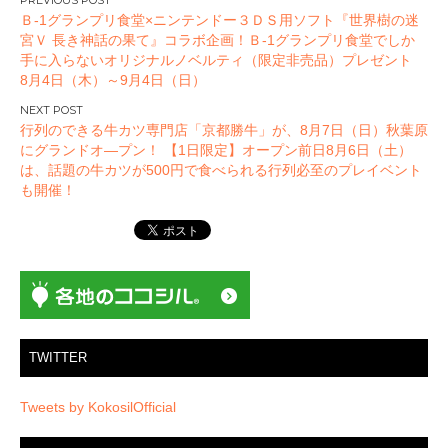
投
Ｂ-1グランプリ食堂×ニンテンドー３ＤＳ用ソフト『世界樹の迷
稿
宮Ｖ 長き神話の果て』コラボ企画！Ｂ-1グランプリ食堂でしか
ナ
手に入らないオリジナルノベルティ（限定非売品）プレゼント
ビ
8月4日（木）～9月4日（日）
ゲ
ー
行列のできる牛カツ専門店「京都勝牛」が、8月7日（日）秋葉原
にグランドオ―プン！ 【1日限定】オープン前日8月6日（土）
シ
は、話題の牛カツが500円で食べられる行列必至のプレイベント
ョ
も開催！
ン
TWITTER
Tweets by KokosilOfficial