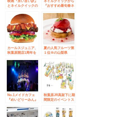
映画『永い言い訳』
ネイルクイックから
とネイルクイックの
『おすすめ最旬春ネ
コラボキャンペーン
イル』。今年のトレ
実施中
ンドカラーを使用し
た小花柄ネイルな
ど、2016年3月の新
作ネイルデザイン5
種を提案！
カールスジュニア、
夏の人気フルーツ第
秋葉原開店1周年を
１位※の山梨県
記念して 日本未発
産”白桃”を丸ごと使
売の限定メニュー販
用した『贅沢フレン
売＆感謝キャンペー
チトースト』、食ベ
ン展開
ログ日本一のフレン
チトースト専門店か
らこの夏限定販売！
No.1メイドカフェ
秋葉原JR高架下に期
『めいどりーみん』
間限定のイベントス
がライブエンターテ
ペースが出現！
インメントサービス
「商場（アキバ）」
を強化！ ”萌えカワ
2017年3月12日