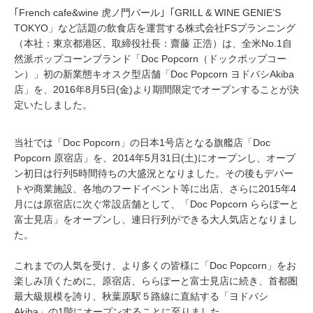
｢French cafe&wine 虎ノ門バール｣「GRILL & WINE GENIE‘S
TOKYO」など話題の飲食店を運営する株式会社FSプランニング
（本社：東京都港区、取締役社長：齋藤 正浩）は、全米No.1自
然派ポップコーンブランド「Doc Popcorn（ドックポップコー
ン）」初の新業態キオスク型店舗「Doc Popcorn ヨドバシAkiba
店」を、2016年8月5日(金)より期間限定でオープンすることが決
定いたしました。
当社では「Doc Popcorn」の日本1号店となる旗艦店「Doc
Popcorn 原宿店」を、2014年5月31日(土)にオープンし、オープ
ン初日は行列5時間待ちの大盛況となりました。その後もデパー
トや商業施設、各地のフードイベント等に出店、さらに2015年4
月には原宿店に次ぐ常設店舗として、「Doc Popcorn ららぽーと
富士見店」をオープンし、連日行列ができる大人気店となりまし
た。
これまでの人気を受け、より多くの皆様に「Doc Popcorn」をお
楽しみ頂くために、原宿店、ららぽーと富士見店に続き、首都圏
最大級規模を誇り、秋葉原駅５路線に直結する「ヨドバシ
Akiba」の1階にオープンすることに至りました。