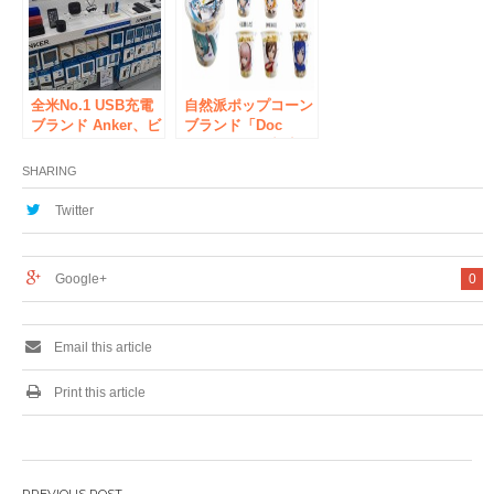
イイ ライブレスト
（日）ＳＴＡＲ
ラン”へと進化し、
Ｔ!！
コラボイベント企画
を拡充していきま
す！
全米No.1 USB充電
自然派ポップコーン
ブランド Anker、ビ
ブランド「Doc
ックカメラ ＡＫＩ
Popcorn」が初音ミ
ＢＡにて「ANKER
ク主演リズムゲーム
SHARING
コーナー」の常設展
と初コラボ！
示・販売を開始
PlayStation®4 「初
Twitter
音ミク -Project
DIVA- X HD」限定
コラボパッケージを
Google+
0
新発売 限定コラボ
のブロマイド全12種
類のうちいずれか１
つプレゼント！－
Email this article
2016年8月25日
（木）よりヨドバシ
Print this article
Akiba店にて期間限
定－