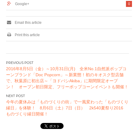
Google+
0
定オープン！ オー
プン初日限定、フリ
ーポップコーンイベ
ントも開催！
Email this article
Print this article
投
2016年8月5日（金）～10月31日(月) 全米No.1自然派ポップコ
稿
ーンブランド「Doc Popcorn」～新業態！初のキオスク型店舗
ナ
で、秋葉原に初出店～「ヨドバシAkiba」に期間限定オープ
ビ
ン！ オープン初日限定、フリーポップコーンイベントも開催！
ゲ
ー
今年の夏休みは「ものづくりの街」で一風変わった「ものづくり
縁日」を体験！ 8月6日（土）7日（日） 2k540夏祭り2016
シ
ものづくり縁日開催！
ョ
ン