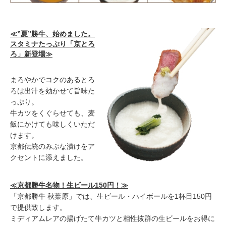
≪”夏”勝牛、始めました。
スタミナたっぷり「京とろ
ろ」新登場≫
まろやかでコクのあるとろ
ろは出汁を効かせて旨味た
っぷり。
牛カツをくぐらせても、麦
飯にかけても味しくいただ
けます。
京都伝統のみぶな漬けをア
クセントに添えました。
≪京都勝牛名物！生ビール150円！≫
「京都勝牛 秋葉原」では、生ビール・ハイボールを1杯目150円
で提供致します。
ミディアムレアの揚げたて牛カツと相性抜群の生ビールをお得に