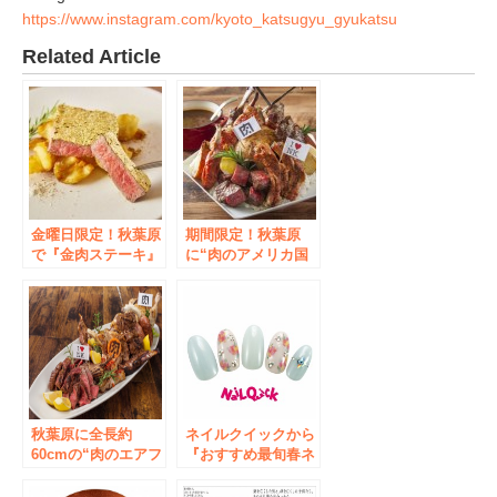
https://www.instagram.com/kyoto_katsugyu_gyukatsu
Related Article
金曜日限定！秋葉原
期間限定！秋葉原
で『金肉ステーキ』
に“肉のアメリカ国
777円で提供 金箔
防総省”を建設！？
で包み込まれた牛モ
総重量2.9kgの「カ
モ肉で“花金”をゴー
レー」早食いキャン
ジャスに！
ペーン7月1日実施
秋葉原に全長約
ネイルクイックから
60cmの“肉のエアフ
『おすすめ最旬春ネ
ォースワン”が着
イル』。今年のトレ
陸！？ 肉ソン大統
ンドカラーを使用し