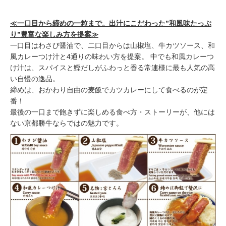
≪一口目から締めの一粒まで。出汁にこだわった”和風味たっぷ
り”豊富な楽しみ方を提案≫
一口目はわさび醤油で、二口目からは山椒塩、牛カツソース、和
風カレーつけ汁と4通りの味わい方を提案。 中でも和風カレーつ
け汁は、スパイスと鰹だしがふわっと香る常連様に最も人気の高
い自慢の逸品。
締めは、おかわり自由の麦飯でカツカレーにして食べるのが定
番！
最後の一口まで飽きずに楽しめる食べ方・ストーリーが、他には
ない京都勝牛ならではの魅力です。