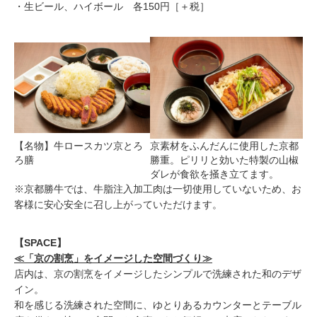
・生ビール、ハイボール 各150円［＋税］
【名物】牛ロースカツ京とろ
京素材をふんだんに使用した京都
ろ膳
勝重。ピリリと効いた特製の山椒
ダレが食欲を掻き立てます。
※京都勝牛では、牛脂注入加工肉は一切使用していないため、お
客様に安心安全に召し上がっていただけます。
【SPACE】
≪​「京の割烹」をイメージした空間づくり≫
店内は、京の割烹をイメージしたシンプルで洗練された和のデザ
イン。
和を感じる洗練された空間に、ゆとりあるカウンターとテーブル