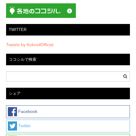
TWITTER
Tweets by KokosilOfficial
ココシルで検索
シェア
Facebook
Twitter