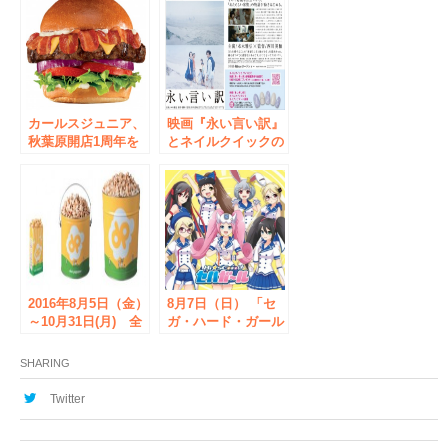
領、巨大肉盛りメニ
た小花柄ネイルな
ューを提供開始
ど、2016年3月の新
作ネイルデザイン5
種を提案！
カールスジュニア、
映画『永い言い訳』
秋葉原開店1周年を
とネイルクイックの
記念して 日本未発
コラボキャンペーン
売の限定メニュー販
実施中
売＆感謝キャンペー
ン展開
2016年8月5日（金）
8月7日（日） 「セ
～10月31日(月) 全
ガ・ハード・ガール
米No.1自然派ポップ
ズ」CDリリース記
コーンブランド
念イベントを開催！
SHARING
「Doc Popcorn」～
CDをゲットして
新業態！初のキオス
M・A・O さんのト
Twitter
ク型店舗で、秋葉原
ークショー & ハイ
に初出店～「ヨドバ
タッチ会に参加しよ
シAkiba」に期間限
う！