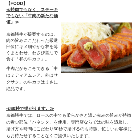
【FOOD】
≪焼肉でもなく、ステーキ
でもない「牛肉の新たな価
値」≫
京都勝牛が提案するのは、
肉の旨みにこだわった厳選
部位にキメ細やかな衣を薄
くまとわせ、わさび醤油で
食す「和の牛カツ」。
牛肉だからこそできる「中
はミディアムレア、外はサ
クサク」の牛カツはまさに
絶品です。
≪60秒で揚がります。≫
京都勝牛では、ロースの中でも柔らかさと濃い赤みの旨みが特徴
の希少部位「ハネシタ」を使用。専門店ならではの味を追及し、
揚げ方や時間にこだわり60秒で揚げるのも特徴。忙しいお客様に
もお待たせすることなくご提供いたします。