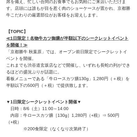
席を備え、忙しい合間のお食事でもお気軽にご来店いただけま
す。店頭には誰もが目を惹く肉のショーケースが置かれ、京都勝
牛こだわりの厳選部位がお客様をお迎えします。
【TOPIC】
≪1日限定！名物牛カツ御膳が半額以下のシークレットイベント
を開催！≫
「京都勝牛 秋葉原」では、オープン前日限定でシークレットイ
ベントを開催。
これまでも渋谷道玄坂店などで開催し、いずれも長蛇の列ができ
るほどの盛況ぶりが話題に。
看板メニューである「牛ロースカツ膳130g」1,280円（＋税）を
半額以下の500円（＋税）で提供致します。
▼1日限定シークレットイベント開催▼
日時：8/6（土）11:00～14:00
内容：牛ロースカツ膳［130g］1,280円（+税）⇒ 500円
（+税）
※200食限定（なくなり次第終了）