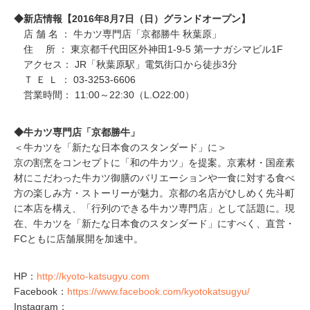
◆新店情報【2016年8月7日（日）グランドオープン】
店 舗 名 ： 牛カツ専門店「京都勝牛 秋葉原」
住 所 ： 東京都千代田区外神田1-9-5 第一ナガシマビル1F
アクセス： JR「秋葉原駅」電気街口から徒歩3分
Ｔ Ｅ Ｌ ： 03-3253-6606
営業時間： 11:00～22:30（L.O22:00）
◆牛カツ専門店「京都勝牛」
＜牛カツを「新たな日本食のスタンダード」に＞
京の割烹をコンセプトに「和の牛カツ」を提案。京素材・国産素
材にこだわった牛カツ御膳のバリエーションや一食に対する食べ
方の楽しみ方・ストーリーが魅力。京都の名店がひしめく先斗町
に本店を構え、「行列のできる牛カツ専門店」として話題に。現
在、牛カツを「新たな日本食のスタンダード」にすべく、直営・
FCともに店舗展開を加速中。
HP：
http://kyoto-katsugyu.com
Facebook：
https://www.facebook.com/kyotokatsugyu/
Instagram：