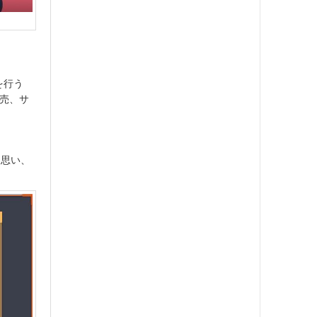
を行う
販売、サ
と思い、