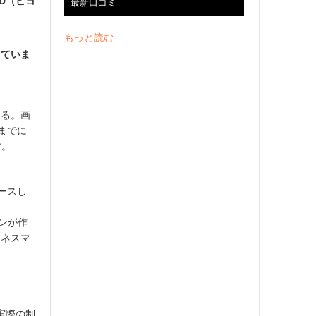
D（ビヨ
最新口コミ
もっと読む
していま
きる。画
れまでに
す。
ースし
ンが作
ジネスマ
実際の制