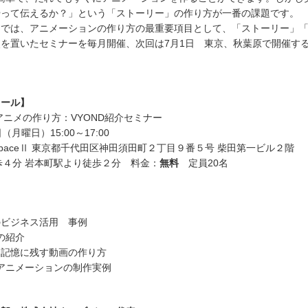
やって伝えるか？」という「ストーリー」の作り方が一番の課題です。
モでは、アニメーションの作り方の最重要項目として、「ストーリー」
を置いたセミナーを毎月開催、次回は7月1日 東京、秋葉原で開催す
ュール】
アニメの作り方：VYOND紹介セミナー
月曜日）15:00～17:00
spaceⅡ 東京都千代田区神田須田町２丁目９番５号 柴田第一ビル２階
歩４分 岩本町駅より徒歩２分 料金：
無料
定員20名
のビジネス活用 事例
の紹介
、記憶に残す動画の作り方
たアニメーションの制作実例