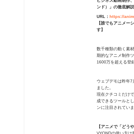
ビジネス動画制作、
ンド）」の徹底解説
URL：
https://an
【誰でもアニメー
す】
数千種類の動く素
期的なアニメ制作ツール
1600万を超える
ウェブデモは昨年7
ました。
現在クチコミだけで
成できるツールと
ンに注目されてい
【アニメで「どう
VYONDの使い方