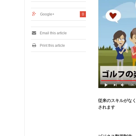
0
1
9
Google+
0
Email this article
Print this article
従来のスキルがなく
されます