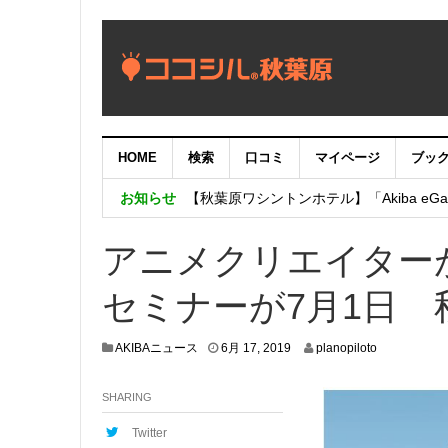
HOME
検索
口コミ
マイページ
ブッ
【重要：9月5日（火）22時】ココシル
お知らせ
【秋葉原ワシントンホテル】「Akiba eGam
「いま、困っている店舗の皆様を応援さ
アニメクリエイターが
セミナーが7月1日 
6
AKIBAニュース
6月 17, 2019
planopiloto
月
1
SHARING
4
,
2
Twitter