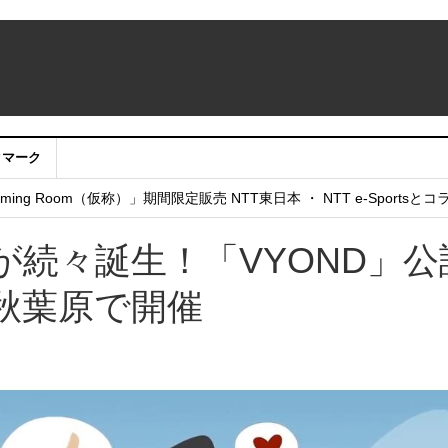
クマーク
：アカウントサービス移行のお知らせ
ing Room（仮称）」期間限定販売 NTT東日本 ・ NTT e-Sports
せていただきたい！」
続々誕生！「VYOND」公
秋葉原で開催