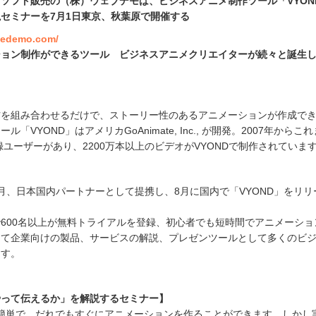
ソフト販売の（株）ウェブデモは、ビジネスアニメ制作ツール「VYON
セミナーを7月1日東京、秋葉原で開催する
imedemo.com/
ション制作ができるツール ビジネスアニメクリエイターが続々と誕生
材を組み合わせるだけで、ストーリー性のあるアニメーションが作成で
「VYOND」はアメリカGoAnimate, Inc., が開発。2007年からこ
登録ユーザーがあり、2200万本以上のビデオがVYONDで制作されていま
月、日本国内パートナーとして提携し、8月に国内で「VYOND」をリリ
600名以上が無料トライアルを登録、初心者でも短時間でアニメーショ
して企業向けの製品、サービスの解説、プレゼンツールとして多くのビ
ます。
やって伝えるか」を解説するセミナー】
は簡単で、だれでもすぐにアニメーションを作ることができます。しかし