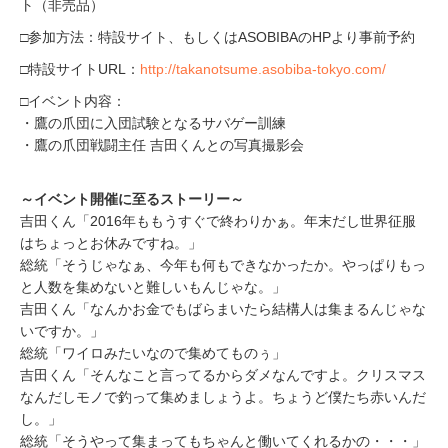
ト（非売品）
□参加方法：特設サイト、もしくはASOBIBAのHPより事前予約
□特設サイトURL：
http://takanotsume.asobiba-tokyo.com/
□イベント内容：
・鷹の爪団に入団試験となるサバゲー訓練
・鷹の爪団戦闘主任 吉田くんとの写真撮影会
～イベント開催に至るストーリー～
吉田くん「2016年ももうすぐで終わりかぁ。年末だし世界征服
はちょっとお休みですね。」
総統「そうじゃなぁ、今年も何もできなかったか。やっぱりもっ
と人数を集めないと難しいもんじゃな。」
吉田くん「なんかお金でもばらまいたら結構人は集まるんじゃな
いですか。」
総統「ワイロみたいなので集めてものぅ」
吉田くん「そんなこと言ってるからダメなんですよ。クリスマス
なんだしモノで釣って集めましょうよ。ちょうど僕たち赤いんだ
し。」
総統「そうやって集まってもちゃんと働いてくれるかの・・・」