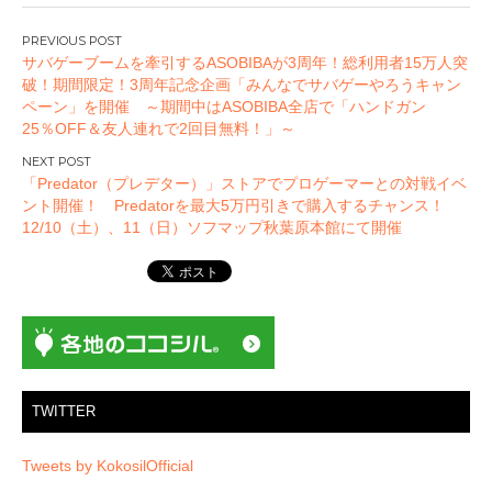
投
サバゲーブームを牽引するASOBIBAが3周年！総利用者15万人突
稿
破！期間限定！3周年記念企画「みんなでサバゲーやろうキャン
ナ
ペーン」を開催 ～期間中はASOBIBA全店で「ハンドガン
ビ
25％OFF＆友人連れで2回目無料！」～
ゲ
ー
「Predator（プレデター）」ストアでプロゲーマーとの対戦イベ
ント開催！ Predatorを最大5万円引きで購入するチャンス！
シ
12/10（土）、11（日）ソフマップ秋葉原本館にて開催
ョ
ン
TWITTER
Tweets by KokosilOfficial