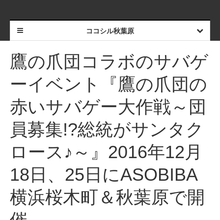
ココシル秋葉原
鷹の爪団コラボのサバゲ
ーイベント『鷹の爪団の
赤いサバゲー大作戦～団
員募集!?総統がサンタク
ロース♪～』2016年12月
18日、25日にASOBIBA
横浜桜木町＆秋葉原で開
催