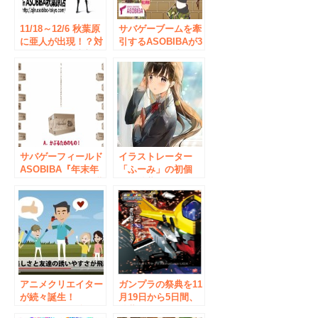
11/18～12/6 秋葉原
サバゲーブームを牽
に亜人が出現！？対
引するASOBIBAが3
亜人特別捜査支部を
周年！総利用者15万
ASOBIBA秋葉原に
人突破！期間限定！
設置！
3周年記念企画「み
んなでサバゲーやろ
うキャンペーン」を
開催 ～期間中は
ASOBIBA全店で
「ハンドガン
サバゲーフィールド
25％OFF＆友人連れ
イラストレーター
ASOBIBA『年末年
で2回目無料！」～
「ふーみ」の初個
始はダンボールに潜
展、秋葉原で開催！
め！？「メタルギ
ア」サバゲー祭り』
を開催!
アニメクリエイター
ガンプラの祭典を11
が続々誕生！
月19日から5日間、
「VYOND」公認セ
秋葉原で開催！