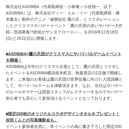
株式会社ASOBIBA（代表取締役：小林肇／小谷翔一、以下
ASOBIBA）は、株式会社ディー・エル・イー（代表取締役：椎
木隆太）制作のアニメ「秘密結社 鷹の爪」とコラボレーション
したクリスマスサバゲーイベント「鷹の爪団の赤いサバゲー大作
戦～団員募集!?総統がサンタクロース♪～」を2016年12月18日
(日)と25日(日)に開催します。
■ASOBIBA×鷹の爪団がクリスマスにサバイバルゲームイベント
を開催！
ASOBIBAは今年のクリスマス企画として、鷹の爪団とコラボし
たイベントをASOBIBA横浜桜木町店、秋葉原店の2店舗で開催し
ます。ご来場のお客様は鷹の爪団の世界征服に向けた入団訓練と
して、サバイバルゲームを体験頂きます。なお、当日はサバゲー
のルールやマナーは団員スタッフがレクチャーするのでサバゲー
初心者でも安心して参加頂けるイベントとなっております。
■限定200枚のオリジナルコラボデザインタオルをプレゼント！
吉田くんとの写真撮影会も。
イベント参加者全員に、本イベントの為に書き下ろした限定200