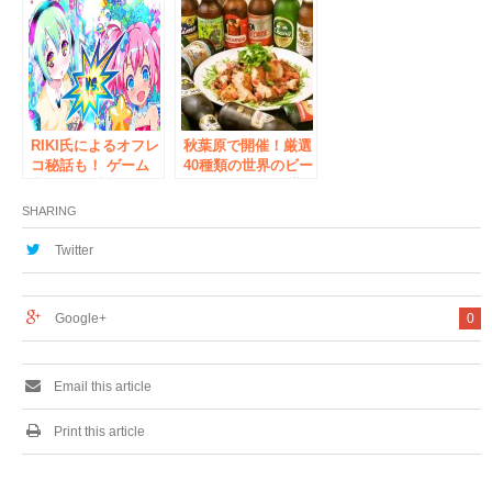
ミナーが7月1日 秋
『鉄血のオルフェン
葉原で開催
ズ』の世界をガンプ
ラEXPOで体感 ～
鉄血のオルフェンズ
の世界を1/1スケー
ルで感じろ！～
RIKI氏によるオフレ
秋葉原で開催！厳選
コ秘話も！ ゲーム
40種類の世界のビー
音楽CD発売記念50
ルが飲み放題 世
名限定トークイベン
界のビール×旅料理
SHARING
ト 「激白！8BIT
「旅ノリフェス
AFTER HOURS」
Vol.6」4月18日～開
Twitter
2016年12月17日
催
（土）、秋葉原で開
催！
Google+
0
Email this article
Print this article