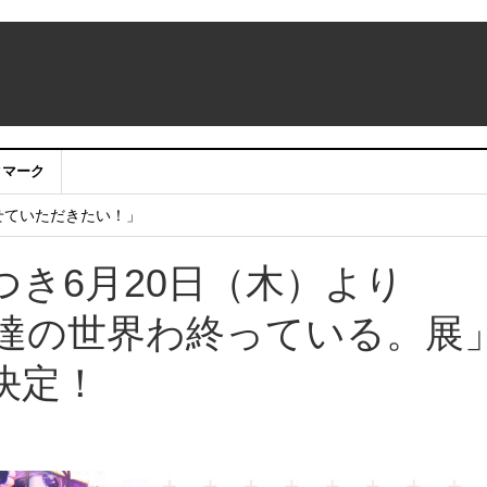
：アカウントサービス移行のお知らせ
クマーク
ing Room（仮称）」期間限定販売 NTT東日本 ・ NTT e-Sports
せていただきたい！」
き6月20日（木）より
7 俺達の世界わ終っている。展
決定！