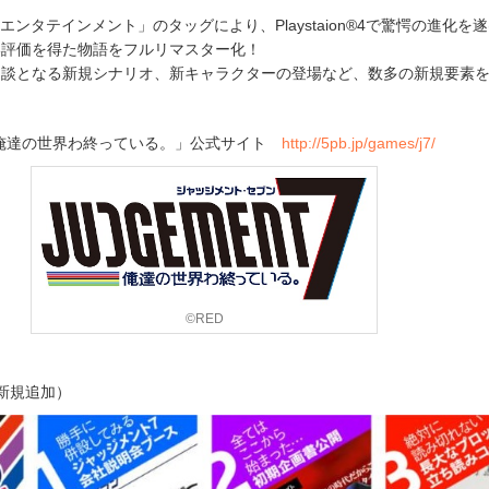
エンタテインメント」のタッグにより、Playstaion®4で驚愕の進化を
い評価を得た物語をフルリマスター化！
日談となる新規シナリオ、新キャラクターの登場など、数多の新規要素
 7 俺達の世界わ終っている。」公式サイト
http://5pb.jp/games/j7/
©RED
新規追加）