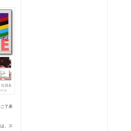
 社員名
メージ
でご了承
合は、ス