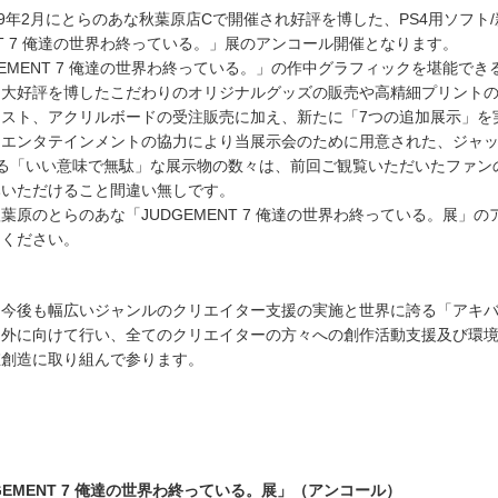
19年2月にとらのあな秋葉原店Cで開催され好評を博した、PS4用ソフト
ENT 7 俺達の世界わ終っている。」展のアンコール開催となります。
GEMENT 7 俺達の世界わ終っている。」の作中グラフィックを堪能でき
も大好評を博したこだわりのオリジナルグッズの販売や高精細プリント
ラスト、アクリルボードの受注販売に加え、新たに「7つの追加展示」を
・エンタテインメントの協力により当展示会のために用意された、ジャ
誇る「いい意味で無駄」な展示物の数々は、前回ご観覧いただいたファン
みいただけること間違い無しです。
葉原のとらのあな「JUDGEMENT 7 俺達の世界わ終っている。展」の
りください。
、今後も幅広いジャンルのクリエイター支援の実施と世界に誇る「アキ
内外に向けて行い、全てのクリエイターの方々への創作活動支援及び環
値創造に取り組んで参ります。
GEMENT 7 俺達の世界わ終っている。展」（アンコール）