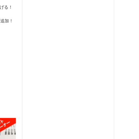
遂げる！
を追加！