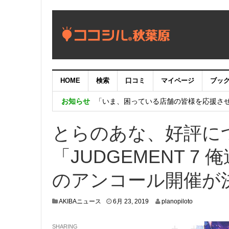
【重要：9月5日（火）22時】ココシル
HOME
検索
口コミ
マイページ
ブッ
【秋葉原ワシントンホテル】「Akiba eGam
お知らせ
「いま、困っている店舗の皆様を応援さ
とらのあな、好評につ
「JUDGEMENT 
のアンコール開催が
6
AKIBAニュース
6月 23, 2019
planopiloto
月
2
SHARING
1