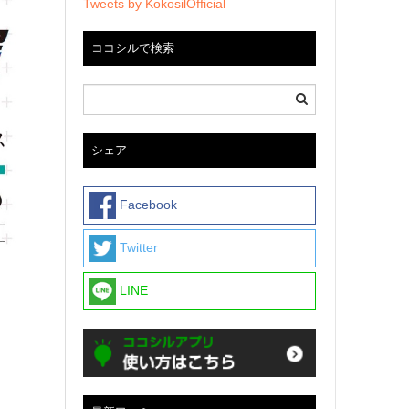
Tweets by KokosilOfficial
ココシルで検索
シェア
Facebook
Twitter
LINE