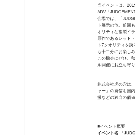
当イベントは、20
ADV「JUDGEM
会場では、「JUD
ト展示の他、前回
オリティな複製イ
原作であるレッド
ト7クオリティを
も十二分にお楽し
この機会にぜひ、秋
ル開催にお立ち寄
株式会社虎の穴は
ャー」の発信を国
援などの独自の価
■イベント概要
イベント名 「JUD