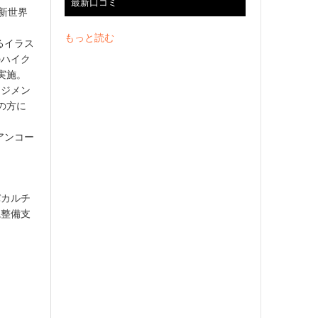
最新口コミ
/新世界
もっと読む
るイラス
のハイク
実施。
ッジメン
の方に
アンコー
バカルチ
境整備支