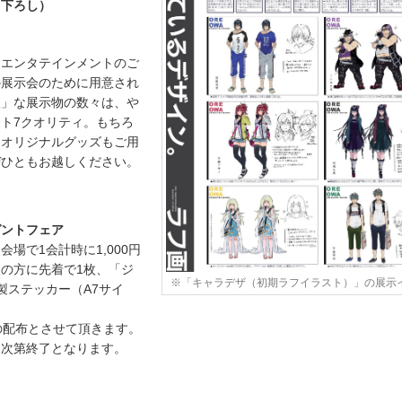
き下ろし）
・エンタテインメントのご
の展示会のために用意され
駄」な展示物の数々は、や
ト7クオリティ。もちろ
るオリジナルグッズもご用
ぜひともお越しください。
ゼントフェア
場で1会計時に1,000円
の方に先着で1枚、「ジ
※「キャラデザ（初期ラフイラスト）」の展示
製ステッカー（A7サイ
。
の配布とさせて頂きます。
り次第終了となります。