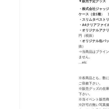
▼販売予定グッズ
・株式会社ジャッジ
ケース（全1種
） 
・スリムタペストリ
・A4クリアファイ
・オリジナルアクリ
円（税抜）
・オリジナル缶バッ
抜）
⇒当商品はブライ
ません。
…etc
※各商品とも、数
ご容赦下さい。
※販売グッズの在
下さい。
※当イベント販売
※許可の無い写真