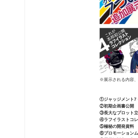
※展示される内容
①ジャッジメント7
②初期企画書公開
③長大なプロット
④ラフイラストコ
⑤極秘の開発資料
⑥プロモーション