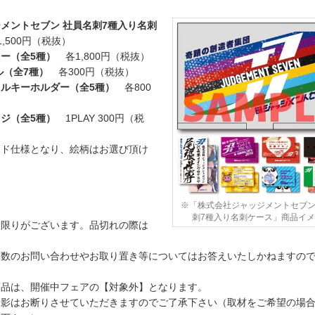
メントセブン 社員名刺7種入り名刺
1,500円（税抜）
ー（全5種）
各1,800円（税抜）
ル（全7種）
各300円（税抜）
ルキーホルダー（全5種）
各800
ジ（全5種）
1PLAY 300円（税
ンド仕様となり、絵柄はお選び頂け
※「株式会社ジャッジメントセブン
刺7種入り名刺ケース」商品イ
に限りがございます。品切れの際は
庫数のお問い合わせやお取り置き等についてはお答えいたしかねますの
商品は、開催中フェアの【対象外】となります。
撮影はお断りさせていただきますのでご了承下さい（取材をご希望の場