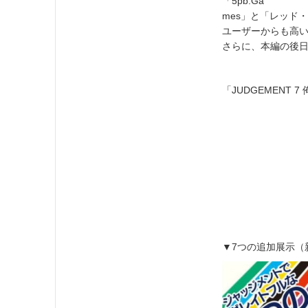
「5pb.Ga
mes」と「レッド・
ユーザーからも高
さらに、本編の後
「JUDGEMENT
▼7つの追加展示（