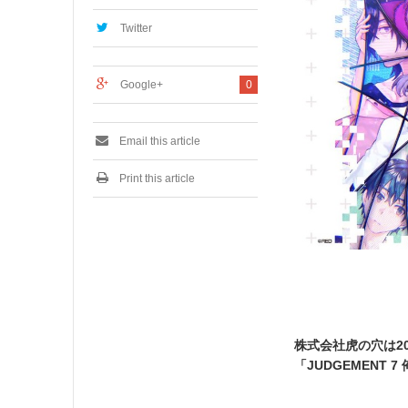
,
2
Twitter
0
1
9
Google+
0
Email this article
Print this article
株式会社虎の穴は2
「JUDGEMENT