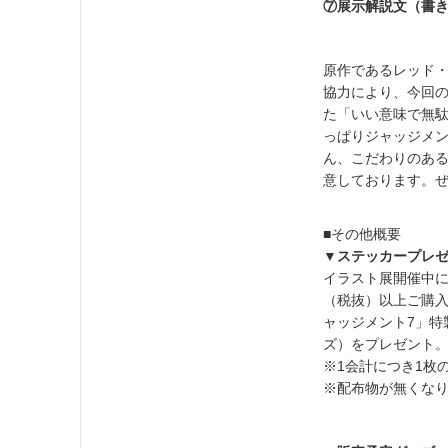
⑦展示解説文（書
原作であるレッド
協力により、今回
た「いい意味で無
っぱりジャッジメン
ん、こだわりのあ
意しております。
■その他概要
▼ステッカープレ
イラスト展開催中に会
（税抜）以上ご購入
ャッジメント7」特
ズ）をプレゼント
※1会計につき1枚
※配布物が無くな