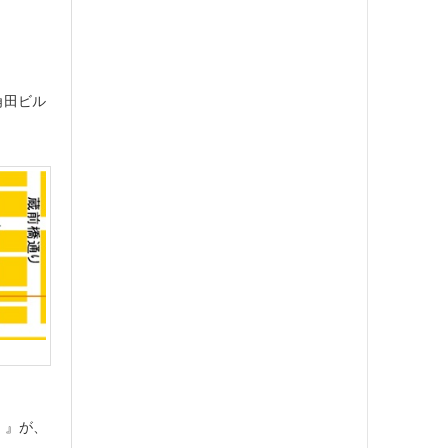
角田ビル
。』が、