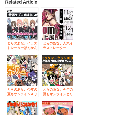
Related Article
とらのあな、イラス
とらのあな、人気イ
トレーターぽんかん
ラストレーター
⑧先生の『やはり俺
saitom先生の
の青春ラブコメはま
『saitomイラスト
ちがっている。』展
展』の、11月22日よ
＠とらのあなを、
り名古屋で初開催＆
2019年11月15日よ
12月13日より秋葉原
り開催！
でアンコール開催が
決定！
とらのあな、今年の
とらのあな、今年の
夏もオンライン＆リ
夏もオンラインとリ
アルイベント『オン
アルで限定イベント
ラインとら祭り
『とらのあな
2021 SUMMER』を
SUMMER
開催！8月1日より全
Campaign 2022』