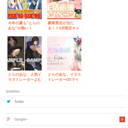
店と通販でスター
を開催！
ト！
今年の夏も”とらの
豪華景品が当た
あな”が熱い！
る！？4月限定キャ
「2016とらのあな夏
ンペーンが「とらの
限定特設イベント」
あな」でスタート！
を、秋葉原・池袋・
名古屋で開催！
とらのあな、人気イ
とらのあな、イラス
ラストレーターよむ
トレーターDSマイ
先生の新作イラスト
ル先生の2年ぶりの
展『よむ展５』を、
イラスト展『明日、
SHARING
12月6日より秋葉原
こもれび』を、秋葉
で開催！
原のとらのあなで
Twitter
2021年1月に開催！
Google+
0