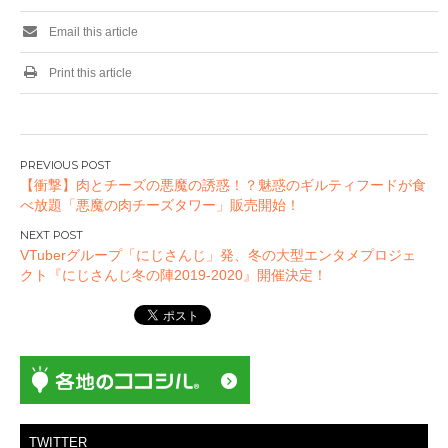
Email this article
Print this article
投
【衝撃】肉とチーズの悪魔の誘惑！？魅惑のギルティフードが食
稿
べ放題「悪魔の肉チーズタワー」販売開始！
ナ
ビ
VTuberグループ「にじさんじ」発、冬の大型エンタメプロジェ
ゲ
クト『にじさんじ冬の陣2019-2020』開催決定！
ー
シ
ョ
ン
TWITTER