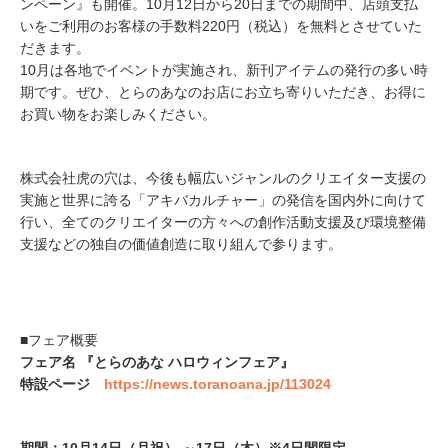
ンペーン』も開催。10月12日から20日までの期間中、店頭支払
いをご利用のお客様の手数料220円（税込）を無料とさせていた
だきます。
10月は各地でイベントが実施され、新刊アイテムの発行の多い時
期です。ぜひ、とらのあなのお店にお立ち寄りいただき、お得に
お買い物をお楽しみください。
株式会社虎の穴は、今後も幅広いジャンルのクリエイター支援の
実施と世界に誇る「アキバカルチャー」の発信を国内外に向けて
行い、全てのクリエイターの方々への創作活動支援及び環境整備
支援などの独自の価値創造に取り組んで参ります。
■フェア概要
フェア名 『とらのあな ハロウィンフェア』
特設ページ
https://news.toranoana.jp/113024
期間：10月14日（月祝） ～17日（木）※4日間限定