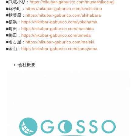
■武蔵小杉：
https://nikubar-gaburico.com/musashikosugi
■錦糸町：
https://nikubar-gaburico.com/kinshichou
■秋葉原：
https://nikubar-gaburico.com/akihabara
■横浜：
https://nikubar-gaburico.com/yokohama
■町田：
https://nikubar-gaburico.com/machida
■梅田：
https://nikubar-gaburico.com/umeda
■名古屋：
https://nikubar-gaburico.com/meieki
■金山：
https://nikubar-gaburico.com/kanayama
会社概要