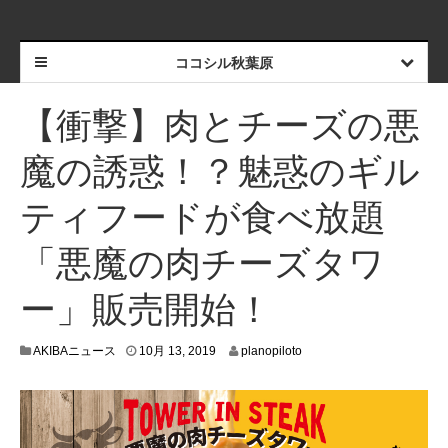
ココシル秋葉原
【衝撃】肉とチーズの悪
魔の誘惑！？魅惑のギル
ティフードが食べ放題
「悪魔の肉チーズタワ
ー」販売開始！
1
AKIBAニュース
10月 13, 2019
planopiloto
0
月
2
,
2