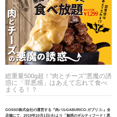
0
1
9
総重量500g超！”肉とチーズ”悪魔の誘
惑に「罪悪感」はあえて忘れて食べ
まくる！？
GOSSO株式会社の運営する『肉バルGABURICO-ガブリコ-』全
店舗にて、2019年10月1日(火)より「魅惑のギルティフード！悪