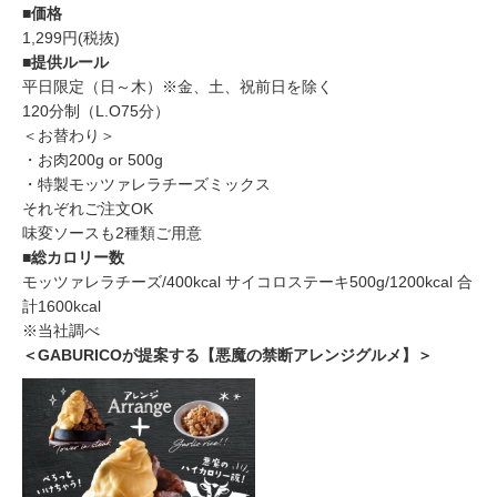
■価格
1,299円(税抜)
■提供ルール
平日限定（日～木）※金、土、祝前日を除く
120分制（L.O75分）
＜お替わり＞
・お肉200g or 500g
・特製モッツァレラチーズミックス
それぞれご注文OK
味変ソースも2種類ご用意
■総カロリー数
モッツァレラチーズ/400kcal サイコロステーキ500g/1200kcal 合
計1600kcal
※当社調べ
＜GABURICOが提案する【悪魔の禁断アレンジグルメ】＞