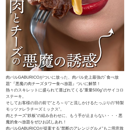
肉バルGABURICOがついに放った、肉バル史上最強のﾞ食べ放
題”『悪魔の肉チーズタワー食べ放題』ついに解禁！
熱々のスキレットに盛られて運ばれてくる”重量500g”のサイコロ
ステーキ。
そしてお客様の目の前で”とろ～り”と流しかけるたっぷりの”特製
モッツァレラチーズミックス”。
肉とチーズ”鉄板”の組み合わせに、もう手が止まらない・・・悪
魔的食べ放題をぜひお試しあれ！
肉バルGABURICOが提案する”禁断のアレンジグルメ”もご用意致