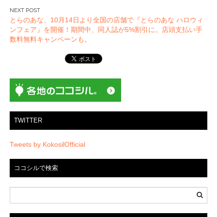
ビ
ゲ
とらのあな、10月14日より全国の店舗で『とらのあな ハロウィ
ー
ンフェア』を開催！期間中、同人誌が5%割引に。店頭支払い手
数料無料キャンペーンも。
シ
ョ
ン
TWITTER
Tweets by KokosilOfficial
ココシルで検索