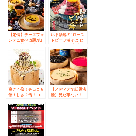
【驚愕】チーズフォ
いま話題の“ロース
ンデュ食べ放題が1
トビーフ油そば ビ
年間無料に！素敵な
ースト”から新商品
写真をInstagramに
が登場！柔らかシル
投稿して「チーズフ
クロースト製法の
ォンデュパスポー
『トルネードロース
ト」をゲット！ハロ
トビーフ丼』販売開
ウィンフォトコンテ
始
スト開催！
高さ４倍！チョコ５
【メディアで話題沸
倍！甘さ２倍！ ＜
騰】見た事ない！
パセラ秋葉原電気街
「カラフルなシカゴ
店＞が、ハニトーの
ピザ」が降臨！2019
限界に挑戦！ 「史
年の”動画映え”はこ
上最長ハニトー」２
れで決まり！？
月１２日～販売開始